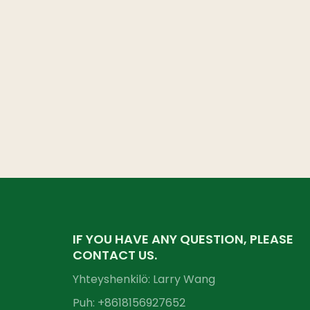
IF YOU HAVE ANY QUESTION, PLEASE
CONTACT US.
Yhteyshenkilö: Larry Wang
Puh: +86
18156927652