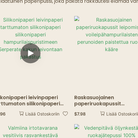
Aaveravintolat
inutlaatuinen paperipussi, joka pakata rakkautesi elämää va
likonipaperi leivinpaperi
Raskasuojainen
rttumaton silikonipaperi
paperiruokapussit
likonipaperi
leipomiseen
.96
$
7.98
Lisää Ostoskoriin
Lisää Ostoskori
mpurilaispuristimeen
voileipähampurilaisten
rperate kakun leivontaan
perunoiden paistettua
kastus
ruokaa kääre