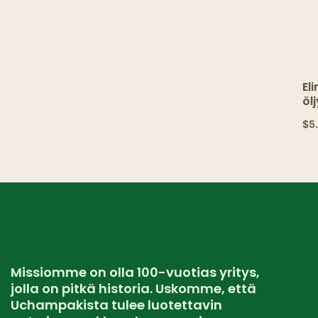
El
öl
ra
$
5
voi
ra
Missiomme on olla 100-vuotias yritys,
jolla on pitkä historia. Uskomme, että
Uchampakista tulee luotettavin