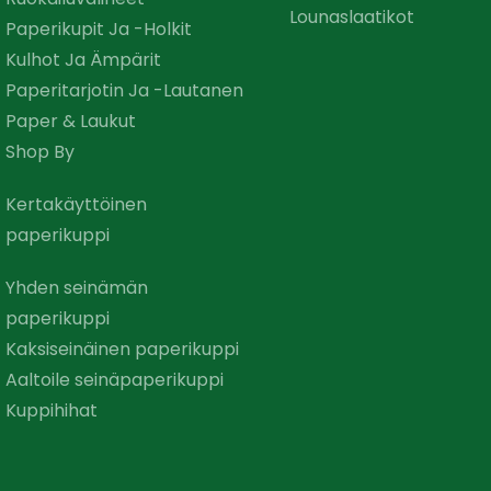
Lounaslaatikot
Paperikupit Ja -holkit
Kulhot Ja Ämpärit
Paperitarjotin Ja -lautanen
Paper & Laukut
Shop By
Kertakäyttöinen
paperikuppi
Yhden seinämän
paperikuppi
Kaksiseinäinen paperikuppi
Aaltoile seinäpaperikuppi
Kuppihihat