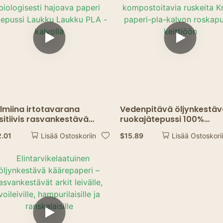
lmiina irtotavarana
Vedenpitävä öljynkestä
sitiivis rasvankestävä
ruokajätepussi 100%
ologisesti hajoava paperi
kompostoitavia ruskeita
2.01
$
15.89
Lisää Ostoskoriin
Lisää Ostoskori
tepussi Laukku Laukku PLA
Kraft-paperi-pla-kalvon
alvolla
roskapussit keittiöön