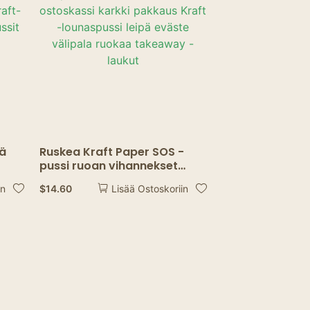
vä
Ruskea Kraft Paper SOS -
pussi ruoan vihannekset
ostoskassi karkki pakkaus
$
14.60
in
Lisää Ostoskoriin
Kraft -lounaspussi leipä
eväste välipala ruokaa
takeaway -laukut