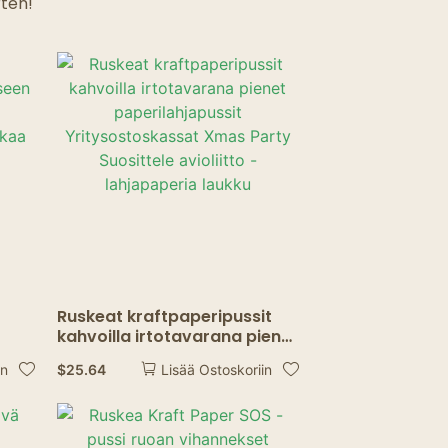
rten!
Ruskeat kraftpaperipussit
kahvoilla irtotavarana pienet
paperilahjapussit
$
25.64
in
Lisää Ostoskoriin
Yritysostoskassat Xmas
Party Suosittele avioliitto -
lahjapaperia laukku