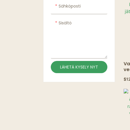
Sähköposti
Sisältö
Va
LÄHETÄ KYSELY NYT
ve
bi
$
1
jä
-k