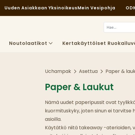
Uuden Asiakkaan Yksinoikeus
Mein Vesipohja
ODM
Noutolaatikot
Kertakäyttöiset Ruokailuv
Uchampak
Asettua
Paper & lau
Paper & Laukut
Nämä uudet paperipussit ovat tyylikkäi
kuormituskyky, joten sinun ei tarvitse
asioilla.
Käytätkö niitä takeaway -aterioiden, vä