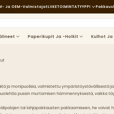
- Ja OEM-Valmistajat
LIIKETOIMINTATYYPPI
Pakkaus
Pikaruoka
Raaka-Aineet
Rento
Kuljetus
älineet
Paperikupit Ja -holkit
Kulhot Ja
Hienostunut Ruokailu
Käsitellä
Kahvilat Ja Kahvilat
Teknologia
kut
Buffet
Ruokarekat
tä ja monipuolisia, valmistettu ympäristöystävällisestä j
Leipomo
 huolehtia pussin murtamisen hämmennyksestä, vaikka täytä
Rasvainen Lusikka
lipalojen tai lahjapakkausten pakkaamiseen, he voivat helpo