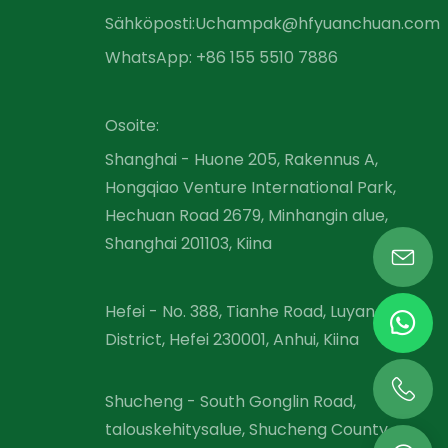
Sähköposti:
Uchampak@hfyuanchuan.com
WhatsApp: +86 155 5510 7886
Osoite:
Shanghai - Huone 205, Rakennus A,
Hongqiao Venture International Park,
Hechuan Road 2679, Minhangin alue,
Shanghai 201103, Kiina
Hefei - No. 388, Tianhe Road, Luyang
District, Hefei 230001, Anhui, Kiina
Shucheng - South Gonglin Road,
talouskehitysalue, Shucheng County,