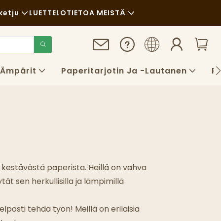
ketju
LUETTELO
TIETOA MEISTÄ
Uutiset
Kestävä Kehitys
 Ämpärit
Paperitarjotin Ja -lautanen
P
Kotelot
FAQS
Blogi
a kestävästä paperista. Heillä on vahva
t sen herkullisilla ja lämpimillä
sti tehdä työn! Meillä on erilaisia ​​