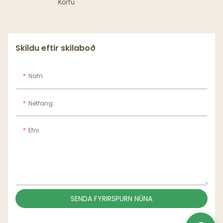
Körfu
brauð, samlokur,
hamborgara og
franskar kartöflur
Skildu eftir skilaboð
Nafn
Netfang
Efni.
SENDA FYRIRSPURN NÚNA