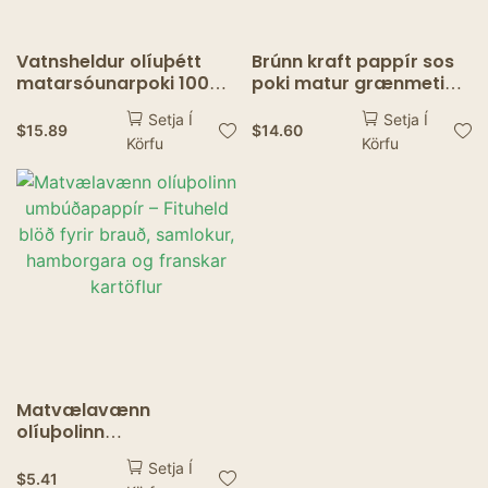
Vatnsheldur olíuþétt
Brúnn kraft pappír sos
matarsóunarpoki 100%
poki matur grænmeti
rotmassa brúnt kraft
innkaupapoki nammi
Setja Í
Setja Í
pappírsspilfilm sorp
pakki Kraft hádegispoki
$
15.89
$
14.60
Körfu
Körfu
töskur fyrir eldhús
brauð kex snarl matvæli
takeaway töskur
Matvælavænn
olíuþolinn
umbúðapappír –
Setja Í
Fituheld blöð fyrir
$
5.41