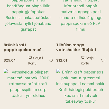
Brúnir kraft
Tilbúinn magn
pappírspokar með
vatnsheldur fituþétt
handföngum Magn litlir
lífbrjótandi pappír
Setja Í
Setja Í
pappír gjafapokar
matvælaúrgangs poki
$
25.64
$
12.01
Körfu
Körfu
Business
einnota eldhús úrgangs
Innkaupatöskur
pappírspoki með PLA
jólaveisla hylli
filmu
hjónaband gjafapat