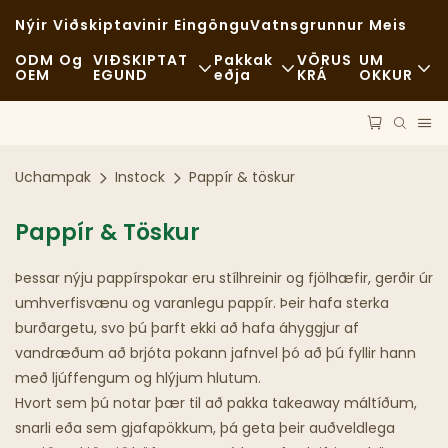
Nýir Viðskiptavinir Eingöngu
Vatnsgrunnur Meis
ODM Og
VIÐSKIPTAT
Pakkak
VÖRUS
UM
OEM
EGUND
Eðja
KRÁ
OKKUR
Skyndibiti
Hráefni
Fréttir
Frjálslegur
Samgöngur
Sjálfbærni
Uchampak
Instock
Pappír & töskur
Fínn Veitingastaður
Ferli
Mál
Pappír & Töskur
Kaffihús Og Kaffihús
Tækni
FAQS
Þessar nýju pappírspokar eru stílhreinir og fjölhæfir, gerðir úr
Hlaðborð
Blogg
umhverfisvænu og varanlegu pappír. Þeir hafa sterka
burðargetu, svo þú þarft ekki að hafa áhyggjur af
Matarbílar
vandræðum að brjóta pokann jafnvel þó að þú fyllir hann
með ljúffengum og hlýjum hlutum.
Bakarí
Hvort sem þú notar þær til að pakka takeaway máltíðum,
snarli eða sem gjafapökkum, þá geta þeir auðveldlega
Feiti Skeið