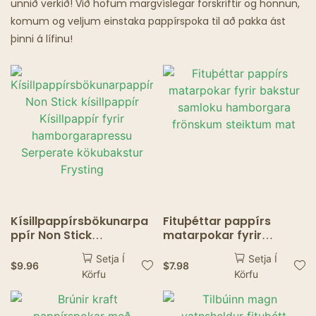
unnið verkið! Við höfum margvíslegar forskriftir og hönnun,
komum og veljum einstaka pappírspoka til að pakka ást
Veitingastaðir Með Draugum
þinni á lífinu!
Kísillpappírsbökunarpa
Fituþéttar pappírs
ppír Non Stick
matarpokar fyrir
kísillpappír Kísillpappír
bakstur samloku
Setja Í
Setja Í
fyrir hamborgarapressu
hamborgara frönskum
$
9.96
$
7.98
Körfu
Körfu
Serperate kökubakstur
steiktum mat
Frysting