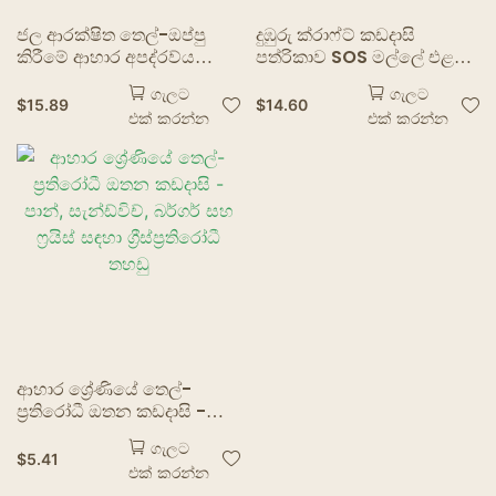
ජල ආරක්ෂිත තෙල්-ඔප්පු
දුඹුරු ක්රාෆ්ට් කඩදාසි
කිරීමේ ආහාර අපද්රව්ය
පත්රිකාව SOS මල්ලේ එළවළු
100% කොම්පෝස්ට් දුඹුරු
සාප්පු බෑග් බෑග් පැකේජය
ගැලට
ගැලට
ක්රාෆ්ට් කඩදාසි,
කැන්ඩි පැකේජය ක්රාෆ්ට්
$
15.89
$
14.60
එක් කරන්න
එක් කරන්න
මුළුතැන්ගෙය සඳහා චිත්රපට
ඩේට් බෑග් පාන් සුනඛ ආහාර
කසළ මලු
රැගෙන යාම
ආහාර ශ්‍රේණියේ තෙල්-
ප්‍රතිරෝධී ඔතන කඩදාසි -
පාන්, සැන්ඩ්විච්, බර්ගර් සහ
ගැලට
ෆ්‍රයිස් සඳහා ග්‍රීස්ප්‍රතිරෝධී
$
5.41
එක් කරන්න
තහඩු