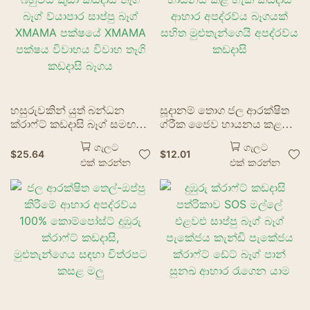
හසුරුවකින් යුත් බන්ධන
සූදානම් තොග ජල ආරක්ෂිත
ක්රාෆ්ට් කඩදාසි බෑග් සමඟ
ග්රීක ජෛව හායනය කළ
බහුවිධ කුඩා කඩදාසි තෑගි බෑග්
හැකි කඩදාසි ආහාර අපද්රව්ය
ගැලට
ගැලට
ව්යාපාර සාප්පු බෑග් XMAMA
බෑගයක් සහිත මුළුතැන්ගෙයි
$
25.64
$
12.01
එක් කරන්න
එක් කරන්න
පක්ෂයේ XMAMA පක්ෂය
අපද්රව්ය කඩදාසි
විවාහය විවාහ තෑගි කඩදාසි
බෑගය