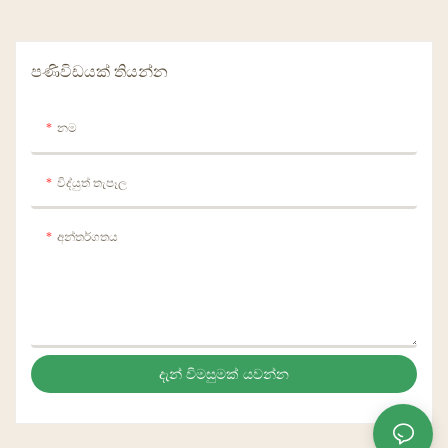
පණිවිඩයක් තියන්න
නම
විද්යුත් තැපෑල
අන්තර්ගතය
දැන් විමසුමක් යවන්න