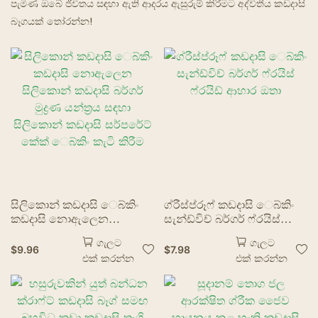
පැමිණ ඔබේ ජීවිතය සඳහා ඇති ආදරය ඇසුරුම් කිරීමට අද්විතීය කඩදාසි
බෑගයක් තෝරන්න!
භූත අවන්හල්
සිලිකොන් කඩදාසි ෙබ්කිං
ග්රීස්ප්රූෆ් කඩදාසි ෙබ්කිං
කඩදාසි නොඇලෙන
සැන්ඩ්විච් බර්ගර් ෆ්රයිස්
සිලිකොන් කඩදාසි බර්ගර්
ෆ්රයිඩ් ආහාර ඔතා
ගැලට
ගැලට
මුද්‍රණ යන්ත්‍රය සඳහා
$
9.96
$
7.98
එක් කරන්න
එක් කරන්න
සිලිකොන් කඩදාසි සර්පරේට්
කේක් ෙබ්කිං කැටි කිරීම