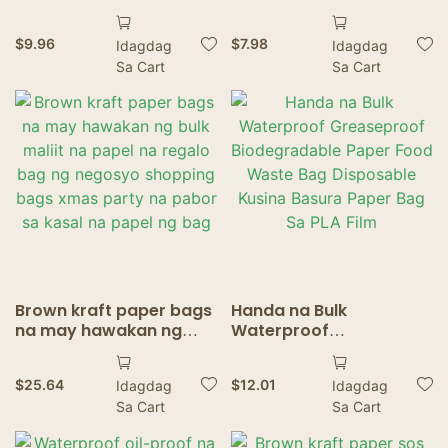
Paper Silicone Paper
Baking Sandwich Burger
para sa Burger Press
Fries Fried Food
$
9.96
$
7.98
Idagdag
Idagdag
Serperate Cake Baking
Wrapping
Sa Cart
Sa Cart
Freezing
Brown kraft paper bags
Handa na Bulk
na may hawakan ng
Waterproof
bulk maliit na papel na
Greaseproof
regalo bag ng negosyo
Biodegradable Paper
$
25.64
$
12.01
Idagdag
Idagdag
shopping bags xmas
Food Waste Bag
Sa Cart
Sa Cart
party na pabor sa kasal
Disposable Kusina
na papel ng bag
Basura Paper Bag Sa