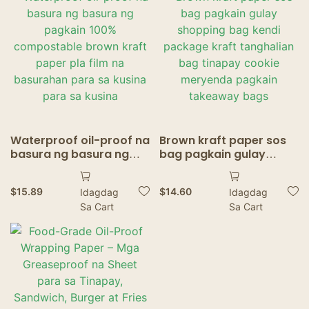
PLA Film
Waterproof oil-proof na
Brown kraft paper sos
basura ng basura ng
bag pagkain gulay
pagkain 100%
shopping bag kendi
compostable brown
package kraft
$
15.89
$
14.60
Idagdag
Idagdag
kraft paper pla film na
tanghalian bag tinapay
Sa Cart
Sa Cart
basurahan para sa
cookie meryenda
kusina para sa kusina
pagkain takeaway bags