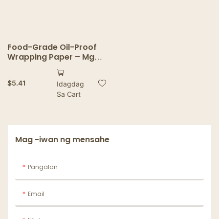
Food-Grade Oil-Proof
Wrapping Paper – Mga
Greaseproof na Sheet
para sa Tinapay,
$
5.41
Idagdag
Sandwich, Burger at
Sa Cart
Fries
Mag -iwan ng mensahe
Pangalan
Email