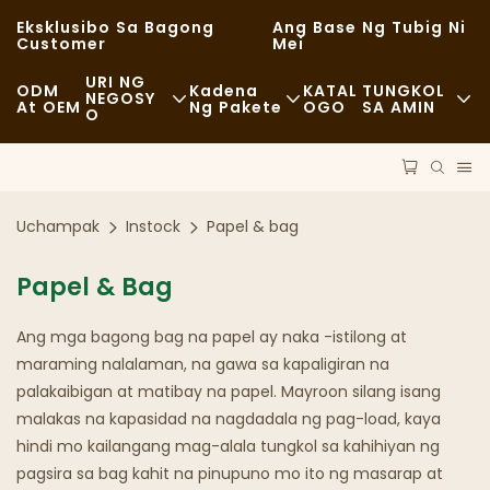
Eksklusibo Sa Bagong
Ang Base Ng Tubig Ni
Customer
Mei
URI NG
ODM
Kadena
KATAL
TUNGKOL
NEGOSY
At OEM
Ng Pakete
OGO
SA AMIN
O
Mabilisang Pagkain
Mga Hilaw Na Materyales
Balita
Kaswal
Transportasyon
Pagpapanatili
Uchampak
Instock
Papel & bag
Magandang Kainan
Proseso
Mga Kaso
Papel & Bag
Mga Cafe At Coffee Shop
Teknolohiya
FAQS
Ang mga bagong bag na papel ay naka -istilong at
Buffet
Blog
maraming nalalaman, na gawa sa kapaligiran na
palakaibigan at matibay na papel. Mayroon silang isang
Mga Food Truck
malakas na kapasidad na nagdadala ng pag-load, kaya
Panaderya
hindi mo kailangang mag-alala tungkol sa kahihiyan ng
pagsira sa bag kahit na pinupuno mo ito ng masarap at