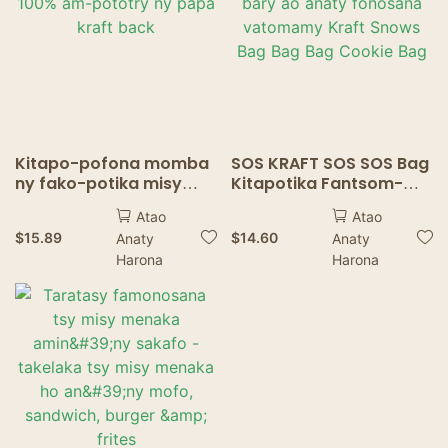
Kitapo-pofona momba
SOS KRAFT SOS SOS Bag
ny fako-potika misy
Kitapotika Fantsom-
rano 100% am-pototry
bary ao anaty fonosana
Atao
Atao
ny papa kraft back
vatomamy Kraft Snows
$
15.89
$
14.60
Anaty
Anaty
Bag Bag Bag Cookie Bag
Harona
Harona