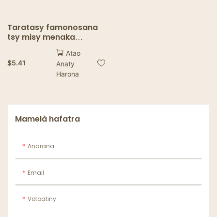
Taratasy famonosana
tsy misy menaka
amin'ny sakafo -
Atao
takelaka tsy misy
$
5.41
Anaty
menaka ho an'ny mofo,
Harona
sandwich, burger &
frites
Mamelà hafatra
Anarana
Email
Votoatiny