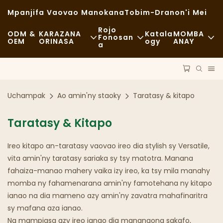
Mpanjifa Vaovao Manokana
Tobim-Dranon'i Mei
Rojo
ODM &
KARAZANA
Katala
MOMBA
Fonosan
OEM
ORINASA
Ogy
ANAY
A
Akora
Fast Food
NEWS
Fitaovam-Pitaterana
Lalaom-Pirahalahiana
Maharitra
Uchampak
Ao amin'ny staoky
Taratasy & kitapo
DINGANA
Sakafo Matsiro
Cases
Taratasy & Kitapo
TECHNOLOGY
Kafe Sy Fivarotana Kafe
FAQS
Ireo kitapo an-taratasy vaovao ireo dia stylish sy Versatile,
Buffet
Bilaogy
vita amin'ny taratasy sariaka sy tsy matotra. Manana
fahaiza-manao mahery vaika izy ireo, ka tsy mila manahy
Kamiao Sakafo
momba ny fahamenarana amin'ny famotehana ny kitapo
ianao na dia mameno azy amin'ny zavatra mahafinaritra
Fanaova-Mofo
sy mafana aza ianao.
Na mampiasa azy ireo ianao dia manangona sakafo,
Sotro Matavy