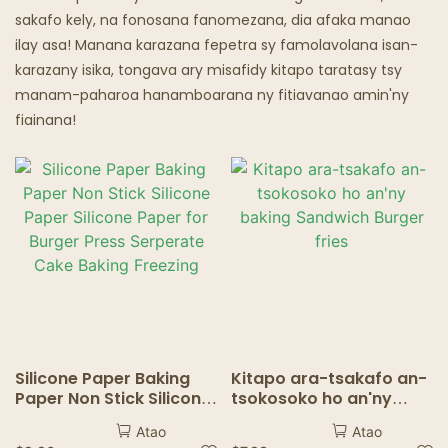
sakafo kely, na fonosana fanomezana, dia afaka manao
Trano Fisakafoanana Matoatoa
ilay asa! Manana karazana fepetra sy famolavolana isan-
karazany isika, tongava ary misafidy kitapo taratasy tsy
manam-paharoa hanamboarana ny fitiavanao amin'ny
fiainana!
Silicone Paper Baking
Kitapo ara-tsakafo an-
Paper Non Stick Silicone
tsokosoko ho an'ny
Paper Silicone Paper for
baking Sandwich Burger
Atao
Atao
Burger Press Serperate
fries