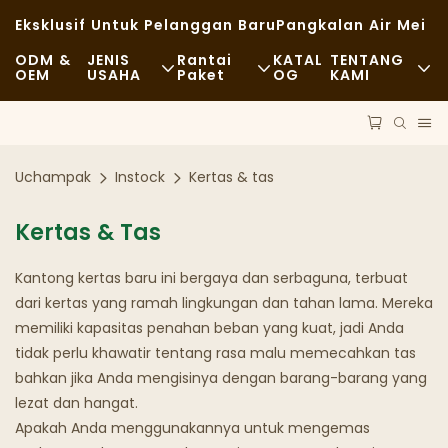
Eksklusif Untuk Pelanggan Baru
Pangkalan Air Mei
ODM &
JENIS
Rantai
KATAL
TENTANG
OEM
USAHA
Paket
OG
KAMI
Makanan Cepat Saji
Bahan Baku
Berita
Kasual
Angkutan
Keberlanjutan
Uchampak
Instock
Kertas & tas
Santapan Mewah
Proses
Kasus
Kertas & Tas
Kafe Dan Kedai Kopi
Teknologi
FAQS
Kantong kertas baru ini bergaya dan serbaguna, terbuat
Prasmanan
Blog
dari kertas yang ramah lingkungan dan tahan lama. Mereka
memiliki kapasitas penahan beban yang kuat, jadi Anda
Truk Makanan
tidak perlu khawatir tentang rasa malu memecahkan tas
bahkan jika Anda mengisinya dengan barang-barang yang
Toko Roti
lezat dan hangat.
Apakah Anda menggunakannya untuk mengemas
Sendok Berminyak