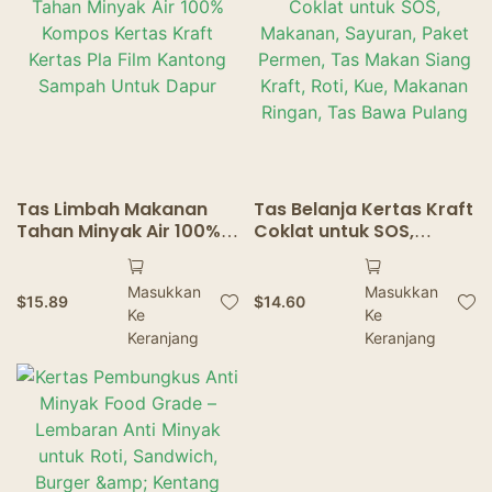
Tas Limbah Makanan
Tas Belanja Kertas Kraft
Tahan Minyak Air 100%
Coklat untuk SOS,
Kompos Kertas Kraft
Makanan, Sayuran,
Kertas Pla Film Kantong
Paket Permen, Tas
Masukkan
Masukkan
Sampah Untuk Dapur
Makan Siang Kraft, Roti,
$
15.89
$
14.60
Ke
Ke
Kue, Makanan Ringan,
Keranjang
Tas Bawa Pulang
Keranjang