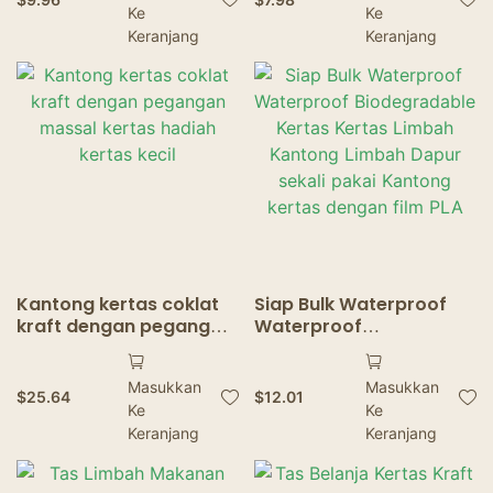
Ke
Ke
Panggang Pembekuan
Keranjang
Keranjang
Kantong kertas coklat
Siap Bulk Waterproof
kraft dengan pegangan
Waterproof
massal kertas hadiah
Biodegradable Kertas
kertas kecil
Kertas Limbah Kantong
Masukkan
Masukkan
Limbah Dapur sekali
$
25.64
$
12.01
Ke
Ke
pakai Kantong kertas
Keranjang
dengan film PLA
Keranjang