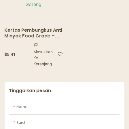
Kertas Pembungkus Anti
Minyak Food Grade –
Lembaran Anti Minyak
untuk Roti, Sandwich,
Masukkan
Burger & Kentang
$
5.41
Ke
Goreng
Keranjang
Tinggalkan pesan
Nama
Surel