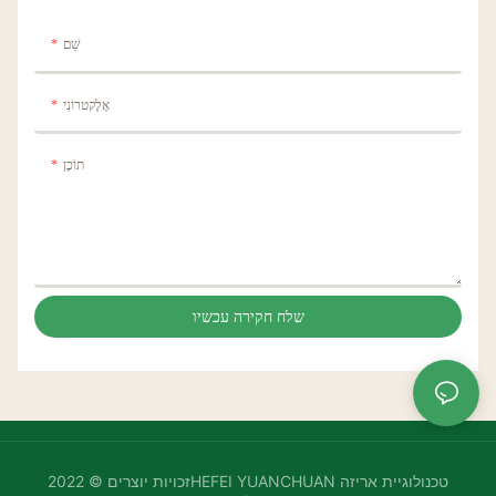
שֵׁם
אֶלֶקטרוֹנִי
תוֹכֶן
שלח חקירה עכשיו
זכויות יוצרים © 2022HEFEI YUANCHUAN טכנולוגיית אריזה