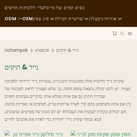
בסיס המים של מיי
בלעדי ללקוחות חדשים
אודותינו
קָטָלוֹג
שרשרת חבילה
סוג עסק
ODM ו-OEM
חֲדָשׁוֹת
חומרי גלם
מזון מהיר
קיימות
הוֹבָלָה
אַגָבִי
נייר & תיקים
אינסטוק
Uchampak
מקרים
תַהֲלִיך
אוכל משובח
נייר & תיקים
FAQS
טֶכנוֹלוֹגִיָה
בתי קפה ובתי קפה
שקיות נייר חדשות אלה מסוגננות ורבגוניות, עשויות נייר ידידותי לסביבה
ועמיד. יש להם יכולת נושאת עומס חזקה, כך שלא תצטרך לדאוג למבוכה של
בלוג
מִזנוֹן
שבירת התיק גם אם אתה ממלא אותו בדברים טעימים וחמים.
בין אם אתה משתמש בהם כדי לארוז ארוחות טייק, חטיפים או כאריזת מתנה,
משאיות אוכל
הם יכולים בקלות לעשות את העבודה! יש לנו מגוון של מפרטים ועיצובים,
בוא ובוחר שקית נייר ייחודית כדי לארוז את אהבתך לחיים!
מַאֲפִיָה
כף שמנונית