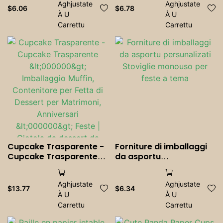
Aghjustate
Aghjustate
Organizer Disposable
les boissons Jus Café
$
6.06
$
6.78
À U
À U
Sauce Pot
Boissons froides
Carrettu
Fournitures de fête
Carrettu
Cupcake Trasparente -
Forniture di imballaggi
Cupcake Trasparente
da asportu
<000000> Imballaggio
persunalizati Stoviglie
Muffin, Contenitore per
monouso per feste a
Aghjustate
Aghjustate
Fetta di Dessert per
tema
$
13.77
$
6.34
À U
À U
Matrimoni, Anniversari
<000000> Feste |
Carrettu
Carrettu
Ciotola da dessert da