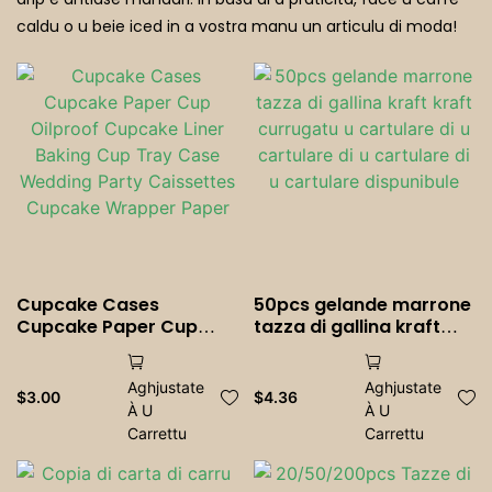
caldu o u beie iced in a vostra manu un articulu di moda!
Ristoranti Fantasma
Cupcake Cases
50pcs gelande marrone
Cupcake Paper Cup
tazza di gallina kraft
Oilproof Cupcake Liner
kraft currugatu u
Baking Cup Tray Case
cartulare di u cartulare
Aghjustate
Aghjustate
Wedding Party
di u cartulare di u
$
3.00
$
4.36
À U
À U
Caissettes Cupcake
cartulare dispunibule
Wrapper Paper
Carrettu
Carrettu