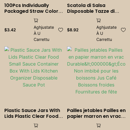
100Pcs Individually
Scatola di Salsa
Packaged Straw Color
Disposable Tazze di
Drinking Straws Bubble
Salsa Scatola di Plastica
Tea Straw BIg Milkshake
Trasparente Congiunta
Aghjustate
Aghjustate
Straws Party Wedding
Scatola di Contenitore
$
3.42
$
8.92
À U
À U
Bar Home Accessories
di Salsa Con Coperchi
Carrettu
Fornitura per a Casa di
Carrettu
Cucina
Plastic Sauce Jars With
Pailles jetables Pailles en
Lids Plastic Clear Food
papier marron en vrac
Small Sauce Container
Durable<000000>Écolo
Box With Lids Kitchen
gique Non imbibé pour