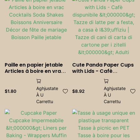
panetteria per Frutta
<000000> Pasticceria
Paille en papier jetable
Cute Panda Paper Cups
Articles à boire en vrac
with Lids - Cafè
Cocktails Soda Shakes
dispunibile <000000>
Boissons Anniversaire
Tazze di latte per a
Aghjustate
Aghjustate
Décor de fête de
festa, a casa è
$
1.80
$
8.92
À U
À U
mariage Boisson Paille
l&39;uffiziu | Tazze di
jetable
Carrettu
cani di carta di cartone
Carrettu
per i zitelli <000000>
Adulti