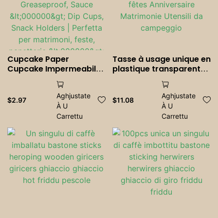
Cupcake Paper
Tasse à usage unique en
Cupcake Impermeabile
plastique transparent
<000000> Liners per
Tasse à picnic en PET
Baking - Wrappers
Tasse à boire pour les
Aghjustate
Aghjustate
Muffin Greaseproof,
fêtes Anniversaire
$
2.97
$
11.08
À U
À U
Sauce <000000> Dip
Matrimonie Utensili da
Cups, Snack Holders |
Carrettu
campeggio
Carrettu
Perfetta per matrimoni,
feste, panetterie
<000000> Catering