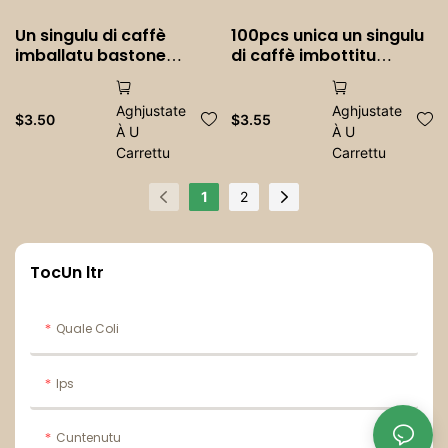
Un singulu di caffè
100pcs unica un singulu
imballatu bastone
di caffè imbottitu
sticks heroping wooden
bastone sticking
giricers giricers
herwirers herwirers
Aghjustate
Aghjustate
ghiaccio ghiaccio hot
ghiaccio ghiaccio di giro
$
3.50
$
3.55
À U
À U
friddu pescole
friddu friddu
Carrettu
Carrettu
1
2
TocUn ltr
Quale Coli
Ips
Cuntenutu