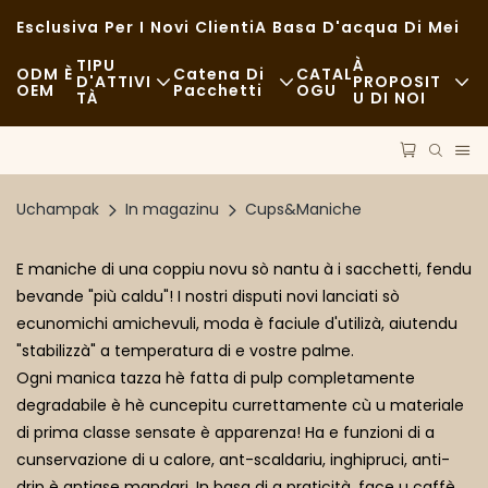
Esclusiva Per I Novi Clienti
A Basa D'acqua Di Mei
TIPU
À
ODM È
Catena Di
CATAL
D'ATTIVI
PROPOSIT
OEM
Pacchetti
OGU
TÀ
U DI NOI
Fast Food
Nutizie
Materie Prime
Casuale
Sustenibilità
Trasporti
Uchampak
In magazinu
Cups&Maniche
Ristorazione Raffinata
Casi
Prucessu
E maniche di una coppiu novu sò nantu à i sacchetti, fendu
Caffè È Coffee Shops
FAQS
Tecnulugia
bevande "più caldu"! I nostri disputi novi lanciati sò
ecunomichi amichevuli, moda è faciule d'utilizà, aiutendu
Buffet
Bloggu
"stabilizzà" a temperatura di e vostre palme.
Camion Di Cibu
Ogni manica tazza hè fatta di pulp completamente
degradabile è hè cuncepitu currettamente cù u materiale
Panetteria
di prima classe sensate è apparenza! Ha e funzioni di a
cunservazione di u calore, ant-scaldariu, inghipruci, anti-
Cucchiara Grassa
drip è antiase mandari. In basa di a praticità, face u caffè