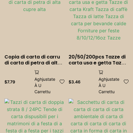
Copia di carta di carru
20/50/200pcs Tazze di
di carta di petra di alta
carta usa e getta Tazze
cupre alta
di carta Kraft Tazza di
caffè Tazza di latte
Aghjustate
Aghjustate
Tazza di carta per
$
7.79
$
3.46
À U
À U
bevande calde Forniture
Carrettu
per feste 8/10/12/16oz
Carrettu
Tazze