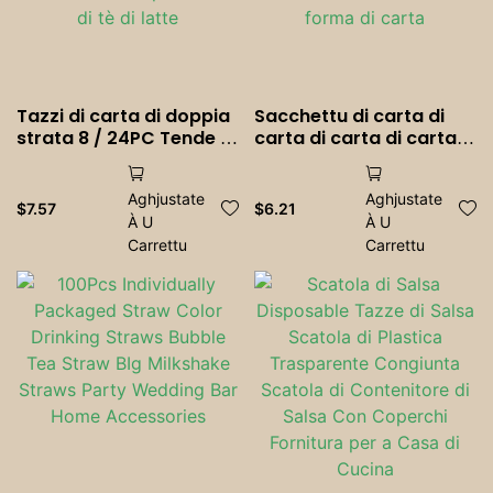
Tazzi di carta di doppia
Sacchettu di carta di
strata 8 / 24PC Tende di
carta di carta di carta
carta dispusibili per i
ambientale di carta di
matrimoni di a festa di a
carta di carta di carta
Aghjustate
Aghjustate
festa di a festa per i
di carta in forma di
$
7.57
$
6.21
À U
À U
tazzi di tè di latte
carta in forma di carta
Carrettu
Carrettu