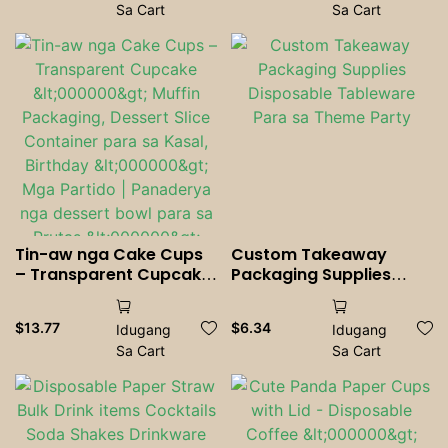
Sa Cart
Sa Cart
Sauce Pot
Drinks Juice Coffee
Cold Drinks Party
Supplies
Tin-aw nga Cake Cups
Custom Takeaway
– Transparent Cupcake
Packaging Supplies
<000000> Muffin
Disposable Tableware
Packaging, Dessert Slice
Para sa Theme Party
$
13.77
$
6.34
Idugang
Idugang
Container para sa
Sa Cart
Sa Cart
Kasal, Birthday
<000000> Mga Partido |
Panaderya nga dessert
bowl para sa Prutas
<000000> Pastry