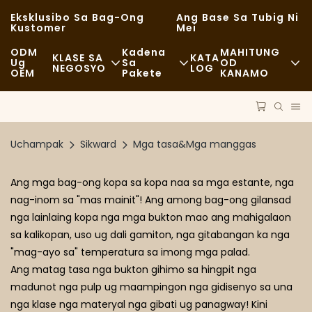
Eksklusibo Sa Bag-Ong
Ang Base Sa Tubig Ni
Kustomer
Mei
ODM
Kadena
MAHITUNG
KLASE SA
KATA
Ug
Sa
OD
NEGOSYO
LOG
OEM
Pakete
KANAMO
Hilaw Nga Mga Materyales
Balita
Pagkaon Nga Dali
Transportasyon
Pagpadayon
Kaswal
Uchampak
Sikward
Mga tasa&Mga manggas
Proseso
Mga Kaso
Maayong Pagkaon
Ang mga bag-ong kopa sa kopa naa sa mga estante, nga
Teknolohiya
FAQS
Mga Kapehan Ug Mga Tindahan Sa Kapehan
nag-inom sa "mas mainit"! Ang among bag-ong gilansad
nga lainlaing kopa nga mga bukton mao ang mahigalaon
Blog
Buffet
sa kalikopan, uso ug dali gamiton, nga gitabangan ka nga
"mag-ayo sa" temperatura sa imong mga palad.
Mga Food Truck
Ang matag tasa nga bukton gihimo sa hingpit nga
madunot nga pulp ug maampingon nga gidisenyo sa una
Panaderya
nga klase nga materyal nga gibati ug panagway! Kini