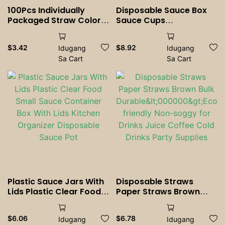
100Pcs Individually
Disposable Sauce Box
Packaged Straw Color
Sauce Cups
Drinking Straws Bubble
Transparent Conjoined
Tea Straw BIg Milkshake
Plastic Box Sauce
$
3.42
$
8.92
Idugang
Idugang
Straws Party Wedding
Container Box nga May
Sa Cart
Sa Cart
Bar Home Accessories
Lids Kitchen Home
Supply
Plastic Sauce Jars With
Disposable Straws
Lids Plastic Clear Food
Paper Straws Brown
Small Sauce Container
Bulk
Box With Lids Kitchen
Durable<000000>Eco-
$
6.06
$
6.78
Idugang
Idugang
Organizer Disposable
friendly Non-soggy for