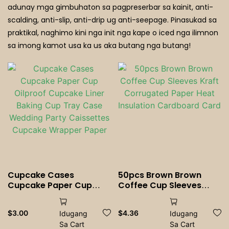
Mantikaon Nga Kutsara
adunay mga gimbuhaton sa pagpreserbar sa kainit, anti-
scalding, anti-slip, anti-drip ug anti-seepage. Pinasukad sa
Mga Restoran Sa Multo
praktikal, naghimo kini nga init nga kape o iced nga ilimnon
sa imong kamot usa ka us aka butang nga butang!
Cupcake Cases
50pcs Brown Brown
Cupcake Paper Cup
Coffee Cup Sleeves
Oilproof Cupcake Liner
Kraft Corrugated Paper
Baking Cup Tray Case
Heat Insulation
$
3.00
$
4.36
Idugang
Idugang
Wedding Party
Cardboard Card
Sa Cart
Sa Cart
Caissettes Cupcake