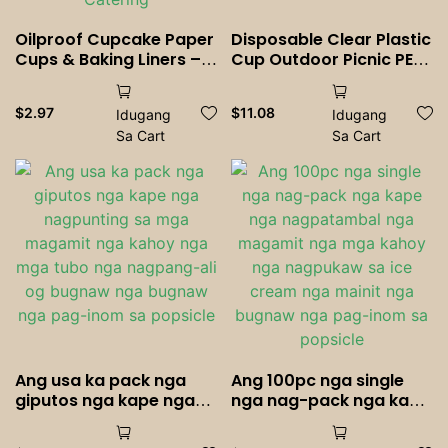
Oilproof Cupcake Paper
Disposable Clear Plastic
Cups & Baking Liners –
Cup Outdoor Picnic PET
Greaseproof Muffin
Cup Drinking Cup para
Wrappers, Sauce & Dip
sa mga Partido
$
2.97
$
11.08
Idugang
Idugang
Cups, Snack Holders |
Birthdays Kasal Mga
Sa Cart
Sa Cart
Perfect for Weddings,
Gamit sa Kamping
Parties, Bakeries &
Catering
Ang usa ka pack nga
Ang 100pc nga single
giputos nga kape nga
nga nag-pack nga kape
nagpunting sa mga
nga nagpatambal nga
magamit nga kahoy
magamit nga mga