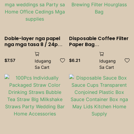
Doble-layer nga papel
Disposable Coffee Filter
nga mga tasa 8 / 24pcs
Paper Bag
nga magamit nga mga
Environmental Friendly
tasa sa papel alang sa
V-shaped Paper Coffee
$
7.57
$
6.21
Idugang
Idugang
mga weddings sa Party
Filter Coffee Brewing
Sa Cart
Sa Cart
sa Home Office Cedings
Filter Hourglass Bag
Mga supplies