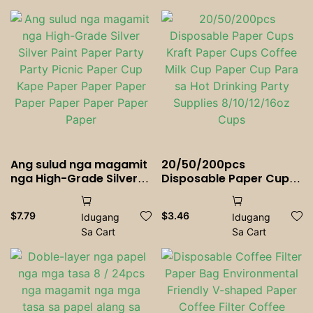
Wrapper Paper
Ang sulud nga magamit
20/50/200pcs
nga High-Grade Silver
Disposable Paper Cups
Silver Paint Paper Party
Kraft Paper Cups
Party Picnic Paper Cup
Coffee Milk Cup Paper
$
7.79
$
3.46
Idugang
Idugang
Kape Paper Paper Paper
Cup Para sa Hot
Sa Cart
Sa Cart
Paper Paper Paper
Drinking Party Supplies
Paper Paper
8/10/12/16oz Cups