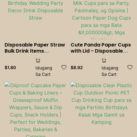
Disposable Paper Straw
Cute Panda Paper Cups
Bulk Drink items
with Lid - Disposable
Cocktails Soda Shakes
Coffee <000000> Milk
Drinkware Birthday
Cups para sa Party,
$
1.80
$
8.92
Idugang
Idugang
Wedding Party Decor
Panimalay, ug Opisina |
Sa Cart
Sa Cart
Drink Disposable Straw
Cartoon Paper Dog
Cups para sa mga Bata
<000000> Mga
Hamtong