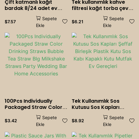
Çift katmanlı kağıt
Tek kullanımlık kahve
bardak 8/24 adet ev
filtresi kağıt torba çevre
ofis partisi için tek
dostu V şekilli kağıt filtre
Sepete
Sepete
kullanımlık kağıt
kahve demleme filtresi
$
7.57
$
6.21
Ekle
Ekle
bardaklar düğünler
kum saati çanta
kahve dükkanları süt
çay bardakları
malzemeleri
100Pcs Individually
Tek Kullanımlık Sos
Packaged Straw Color
Kutusu Sos Kapları
Drinking Straws Bubble
Şeffaf Birleşik Plastik
Sepete
Sepete
Tea Straw BIg Milkshake
Kutu Sos Kabı Kapaklı
$
3.42
$
8.92
Ekle
Ekle
Straws Party Wedding
Kutu Mutfak Ev Gereçleri
Bar Home Accessories