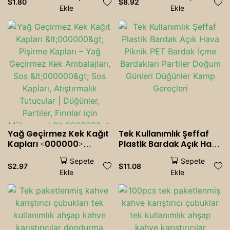
Milkshake&39;leri İçecek
<000000> Parti, Ev ve
$
1.80
$
8.92
Ekle
Ekle
Kapları Doğum Günü
Ofis İçin Süt Bardakları |
Düğün Parti Dekoru
Çocuklar İçin Karikatür
İçecek Tek Kullanımlık
Kağıt Köpek Bardakları
Pipet
<000000> Yetişkinler
Yağ Geçirmez Kek Kağıt
Tek Kullanımlık Şeffaf
Kapları <000000>
Plastik Bardak Açık Hava
Pişirme Kapları – Yağ
Piknik PET Bardak İçme
Sepete
Sepete
Geçirmez Kek
Bardakları Partiler
$
2.97
$
11.08
Ekle
Ekle
Ambalajları, Sos
Doğum Günleri Düğünler
<000000> Sos Kapları,
Kamp Gereçleri
Atıştırmalık Tutucular |
Düğünler, Partiler,
Fırınlar için Mükemmel
<000000> Catering