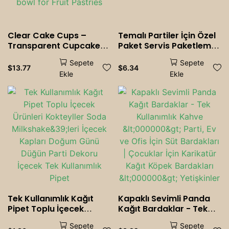
Clear Cake Cups –
Temalı Partiler İçin Özel
Transparent Cupcake
Paket Servis Paketleme
<000000> Muffin
Malzemeleri Tek
Sepete
Sepete
Packaging, Dessert Slice
Kullanımlık Sofra
$
13.77
$
6.34
Ekle
Ekle
Container for Weddings,
Takımları
Birthdays <000000>
Parties | Bakery dessert
bowl for Fruit <000000>
Pastries
Tek Kullanımlık Kağıt
Kapaklı Sevimli Panda
Pipet Toplu İçecek
Kağıt Bardaklar - Tek
Ürünleri Kokteyller Soda
Kullanımlık Kahve
Sepete
Sepete