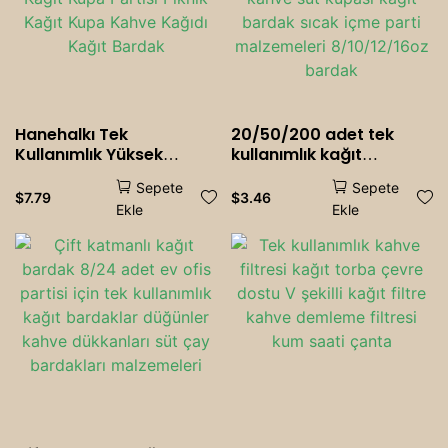
Hanehalkı Tek
20/50/200 adet tek
Kullanımlık Yüksek
kullanımlık kağıt
Dereceli Gümüş Baskı
bardaklar Kraft kağıt
Sepete
Sepete
Kağıt Kupa Partisi Piknik
bardaklar kahve süt
$
7.79
$
3.46
Ekle
Ekle
Kağıt Kupa Kahve
kupası kağıt bardak
Kağıdı Kağıt Bardak
sıcak içme parti
malzemeleri
8/10/12/16oz bardak