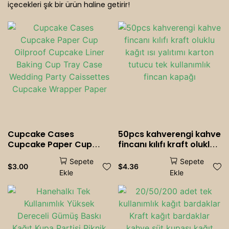
içecekleri şık bir ürün haline getirir!
Hayalet Restoranlar
Cupcake Cases
50pcs kahverengi kahve
Cupcake Paper Cup
fincanı kılıfı kraft oluklu
Oilproof Cupcake Liner
kağıt ısı yalıtımı karton
Sepete
Sepete
Baking Cup Tray Case
tutucu tek kullanımlık
$
3.00
$
4.36
Ekle
Ekle
Wedding Party
fincan kapağı
Caissettes Cupcake
Wrapper Paper