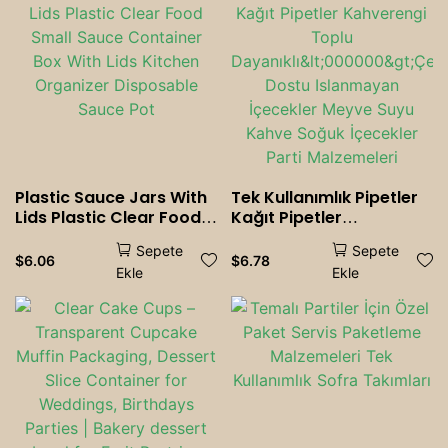
Plastic Sauce Jars With
Tek Kullanımlık Pipetler
Lids Plastic Clear Food
Kağıt Pipetler
Small Sauce Container
Kahverengi Toplu
Sepete
Sepete
Box With Lids Kitchen
Dayanıklı<000000>Çevr
$
6.06
$
6.78
Ekle
Ekle
Organizer Disposable
e Dostu Islanmayan
Sauce Pot
İçecekler Meyve Suyu
Kahve Soğuk İçecekler
Parti Malzemeleri