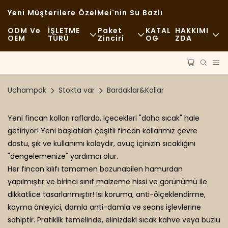
Yeni Müşterilere Özel
Mei'nin Su Bazlı
ODM Ve
İŞLETME
Paket
KATAL
HAKKIMI
OEM
TÜRÜ
Zinciri
OG
ZDA
Fast Food
İşlenmemiş Içerikler
Haberler
Gündelik
Toplu Taşıma
Sürdürülebilirlik
Uchampak
Stokta var
Bardaklar&Kollar
Lüks Yemekler
İşlem
Vakalar
Yeni fincan kolları raflarda, içecekleri "daha sıcak" hale
Kafeler Ve Kahve Dükkanları
Teknoloji
FAQS
getiriyor! Yeni başlatılan çeşitli fincan kollarımız çevre
dostu, şık ve kullanımı kolaydır, avuç içinizin sıcaklığını
Büfe
Blog
"dengelemenize" yardımcı olur.
Her fincan kılıfı tamamen bozunabilen hamurdan
Yiyecek Kamyonları
yapılmıştır ve birinci sınıf malzeme hissi ve görünümü ile
dikkatlice tasarlanmıştır! Isı koruma, anti-ölçeklendirme,
Fırın
kayma önleyici, damla anti-damla ve seans işlevlerine
sahiptir. Pratiklik temelinde, elinizdeki sıcak kahve veya buzlu
Yağlı Kaşık