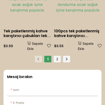
Tek paketlenmiş kahve
100pcs tek paketlenmiş
karıştırıcı çubukları tek
kahve karıştırıcı
kullanımlık ahşap kahve
çubuklar tek kullanımlık
Sepete
Sepete
karıştırıcılar dondurma
ahşap kahve
$
3.50
$
3.55
Ekle
Ekle
sıcak soğuk içme
karıştırıcılar dondurma
karıştırma popsicle
sıcak soğuk içme
karıştırma popsicle
1
2
Mesaj bırakın
Isim
E-Posta