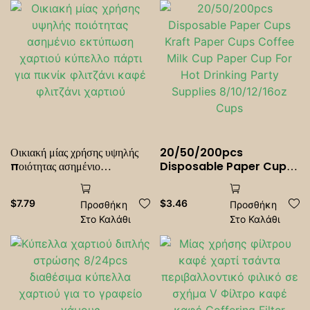
Οικιακή μίας χρήσης υψηλής
20/50/200pcs
ποιότητας ασημένιο
Disposable Paper Cups
εκτύπωση χαρτιού κύπελλο
Kraft Paper Cups
πάρτι για πικνίκ φλιτζάνι καφέ
Coffee Milk Cup Paper
$
7.79
$
3.46
Προσθήκη
Προσθήκη
φλιτζάνι χαρτιού
Cup For Hot Drinking
Στο Καλάθι
Στο Καλάθι
Party Supplies
8/10/12/16oz Cups