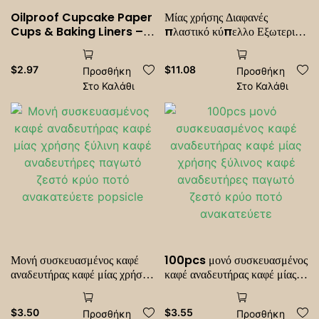
Oilproof Cupcake Paper
Μίας χρήσης Διαφανές
Cups & Baking Liners –
πλαστικό κύπελλο Εξωτερικό
Greaseproof Muffin
κύπελλο PET για πικνίκ για
Wrappers, Sauce & Dip
πάρτι Γενέθλια Γάμοι Σκεύη
$
2.97
$
11.08
Προσθήκη
Προσθήκη
Cups, Snack Holders |
για κάμπινγκ
Στο Καλάθι
Στο Καλάθι
Perfect for Weddings,
Parties, Bakeries &
Catering
Μονή συσκευασμένος καφέ
100pcs μονό συσκευασμένος
αναδευτήρας καφέ μίας χρήσης
καφέ αναδευτήρας καφέ μίας
ξύλινη καφέ αναδευτήρες
χρήσης ξύλινος καφέ
παγωτό ζεστό κρύο ποτό
αναδευτήρες παγωτό ζεστό
$
3.50
$
3.55
Προσθήκη
Προσθήκη
ανακατεύετε popsicle
κρύο ποτό ανακατεύετε