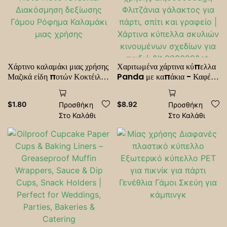
Χάρτινο καλαμάκι μιας χρήσης
Χαριτωμένα χάρτινα κύπελλα
Μαζικά είδη ποτών Κοκτέιλ
Panda με καπάκια - Καφέ
Σόδα σέικ Ποτό Ποτό
μιας χρήσης <000000>
Γενέθλια Διακόσμηση
Φλιτζάνια γάλακτος για πάρτι,
$
1.80
$
8.92
Προσθήκη
Προσθήκη
δεξίωσης Γάμου Ρόφημα
σπίτι και γραφείο | Χάρτινα
Στο Καλάθι
Στο Καλάθι
Καλαμάκι μιας χρήσης
κύπελλα σκυλιών κινουμένων
σχεδίων για παιδιά
<000000> Ενήλικες