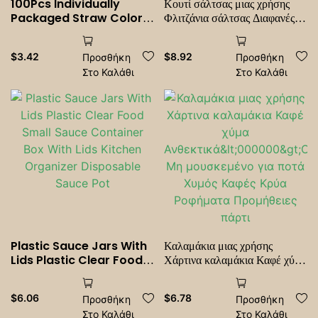
100Pcs Individually
Κουτί σάλτσας μιας χρήσης
Packaged Straw Color
Φλιτζάνια σάλτσας Διαφανές
Drinking Straws Bubble
ενωμένο πλαστικό κουτί
Tea Straw BIg Milkshake
Κουτί δοχείο σάλτσας με
$
3.42
$
8.92
Προσθήκη
Προσθήκη
Straws Party Wedding
καπάκια Προμήθεια κουζίνας
Στο Καλάθι
Στο Καλάθι
Bar Home Accessories
σπιτιού
Plastic Sauce Jars With
Καλαμάκια μιας χρήσης
Lids Plastic Clear Food
Χάρτινα καλαμάκια Καφέ χύμα
Small Sauce Container
Ανθεκτικά<000000>Οικολο
Box With Lids Kitchen
γικό Μη μουσκεμένο για ποτά
$
6.06
$
6.78
Προσθήκη
Προσθήκη
Organizer Disposable
Χυμός Καφές Κρύα Ροφήματα
Στο Καλάθι
Στο Καλάθι
Sauce Pot
Προμήθειες πάρτι