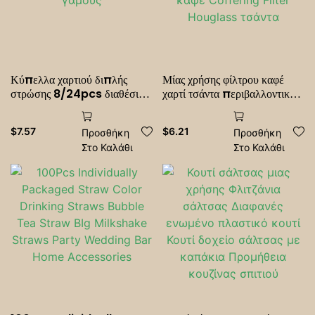
Κύπελλα χαρτιού διπλής
Μίας χρήσης φίλτρου καφέ
στρώσης 8/24pcs διαθέσιμα
χαρτί τσάντα περιβαλλοντικό
κύπελλα χαρτιού για το
φιλικό σε σχήμα V Φίλτρο
γραφείο γάμους
καφέ καφέ Coffering Filter
$
7.57
$
6.21
Προσθήκη
Προσθήκη
Houglass τσάντα
Στο Καλάθι
Στο Καλάθι