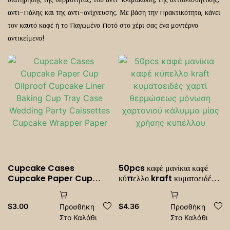
αντι-πάλης και της αντι-ανίχνευσης. Με βάση την πρακτικότητα, κάνει
Εστιατόρια Ghost
τον καυτό καφέ ή το παγωμένο ποτό στο χέρι σας ένα μοντέρνο
αντικείμενο!
Cupcake Cases
50pcs καφέ μανίκια καφέ
Cupcake Paper Cup
κύπελλο kraft κυματοειδές
Oilproof Cupcake Liner
χαρτί θερμώσεως μόνωση
Baking Cup Tray Case
χαρτονιού κάλυμμα μίας
$
3.00
$
4.36
Προσθήκη
Προσθήκη
Wedding Party
χρήσης κυπέλλου
Στο Καλάθι
Στο Καλάθι
Caissettes Cupcake
Wrapper Paper