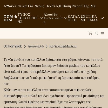
Αποκλειστικά Για Νέους Πελάτες
Η Βάση Νερού Της Μέι
ΤΥΠΟΣ
Αλυσίδα
ODM &
ΚΑΤΑΛ
ΣΧΕΤΙΚΑ
ΕΠΙΧΕΙΡΗΣ
Συσκευασία
OEM
ΟΓΟΣ
ΜΕ ΕΜΑΣ
ΗΣ
Σ
Γρήγορο Φαγητό
Πρώτες Ύλες
Νέα
Ανέμελος
Μεταφορά
Βιωσιμότητα
Uchampak
Ανασταλλώ
Κύπελλα&Μανίκια
Εκλεκτό Φαγητό
Διαδικασία
Υποθέσεις
Τα νέα μανίκια του κυπέλλου βρίσκονται στα ράφια, κάνοντας τα ποτά
Καφετέριες Και Καφετέριες
Τεχνολογία
FAQS
"πιο ζεστά"! Τα πρόσφατα ξεκίνησαν διάφορα μανίκια του κυπέλλου
είναι φιλικά προς το περιβάλλον, μοντέρνα και εύκολο στη χρήση,
Μπουφές
Ιστολόγιο
βοηθώντας σας να "σταθεροποιήσετε" τη θερμοκρασία των παλάμες
Φορτηγά Τροφίμων
σας.
Κάθε μανίκι του κυπέλλου είναι κατασκευασμένο από εντελώς
Αρτοποιείο
αποικοδομήσιμο πολτό και έχει σχεδιαστεί προσεκτικά με αίσθηση και
εμφάνιση υλικού πρώτης κατηγορίας! Έχει τις λειτουργίες της
Λιπαρό Κουτάλι
διατήρησης της θερμότητας, του αντι-κλιμάκωση, της αντιολισθητικής,