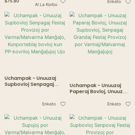
$
75.80
Enketo
Al La Korbo
Forĵeteblajn Salatajn
Bovlojn Kun Papera
Kovlo
Uchampak - Unuuzaj
Supbovloj Senpagaj
Uchampak - Unuuzaj
Festaj Provizoj por
Paperaj Bovloj, Unuuzaj
Varma/Malvarma
Supbovloj, Senpagaj
Manĝaĵo, Kunporteblaj
Grandaj Festaj Provizoj
Enketo
Enketo
bovloj kun PP-kovriloj
por Varmaj/Malvarmaj
Manĝaĵujoj Ujo
Manĝaĵujoj