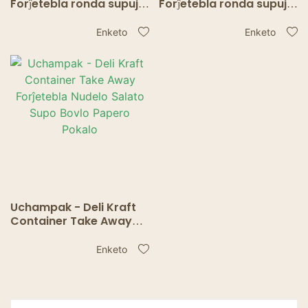
Forĵetebla ronda supujo
Forĵetebla ronda supujo
kun papera kovrilo por
kun papera kovrilo por
iri bovlo suptaso kraft
iri bovlo suptaso kraft
Enketo
Enketo
bovlo Ujo
bovlo Ujo
Uchampak - Deli Kraft
Container Take Away
Forĵetebla Nudelo
Salato Supo Bovlo
Enketo
Papero Pokalo