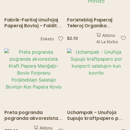
Fabrik-Faritaj Unufojaj
Forĵeteblaj Paperaj
Paperaj Bovloj - Faldita
Teleroj Organika
Randa Dezajno, Daŭra
Forĵetebla Tablovaroj
Aldonu
Pakado por Kunporti
por Barbekuo Kuko
$
2.10
Enketo
Al La Korbo
Papera Telero Por
Restoracio Hejma Beba
Duŝejo Provizo
Preta pogranda
Uchampak - Unufoja
pogranda akvorezista
Supujo kraftpapero por
Kraft Papera Manĝaĵo-
kunporti salatujon kun
Aldonu
Bovlo Forprenu
kovrilo