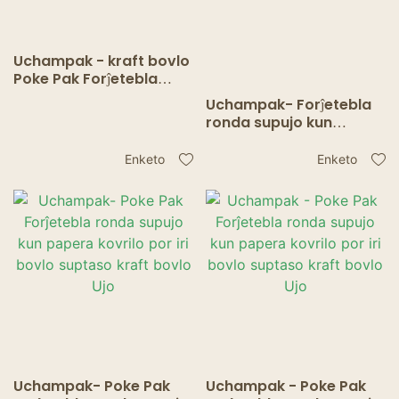
Uchampak - kraft bovlo
Poke Pak Forĵetebla
ronda supujo kun
Uchampak- Forĵetebla
papera kovrilo por iri
ronda supujo kun
bovlo supujo/taso
papera kovrilo por iri
bovlon manĝujon
Enketo
Enketo
supujon/tason Ujon
Uchampak- Poke Pak
Uchampak - Poke Pak