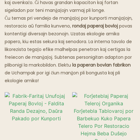
kaj avenkaĉo. Ĝi havas grandan kapaciton kaj fortan
sigeladon por teni manĝaĵojn varmaj pli longe.
Fantomaj Restoracioj
Ĉu temas pri vendejo de manĝaĵoj por kunporti manĝaĵojn,
restoracio aŭ familia kunveno,
rondaj paperaj bovloj
povas
kontentigi diversajn bezonojn. Uzatas ekologie amika
papero, kiu estas sekura kaj senodora. La interna tavolo de
likorezista tegaĵo efike malhelpas penetron kaj certigas la
freŝecon de manĝaĵoj. Subtenas personigitan adapton por
plibonigi la markobildon. Elektu
la paperan bovlan fabrikon
de Uchampak por igi ĉiun manĝon pli bongusta kaj pli
ekologie amika!