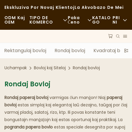
Ekskluziva Por Novaj Klientoj
La Akvobazo De Mei
ODM Kaj
TIPO DE
Paka
KATALO
PRI
OEM
KOMERCO
Ĉeno
GO
NI
Rapidmanĝejo
Krudmaterialoj
Novaĵoj
Neformala
Transportado
Daŭripovo
Rektangulaj bovloj
Rondaj bovloj
Kvadrataj bovloj
Bongusta Manĝado
Procezo
Kazoj
Uchampak
Bovloj kaj Siteloj
Rondaj bovloj
Kafejoj Kaj Kafejoj
Teknologio
FAQS
Rondaj Bovloj
Bufedo
Blogo
Rondaj paperaj bovloj
varmigas ĉiun manĝon! Niaj
paperaj
Manĝkamionetoj
bovloj
estas simplaj kaj elegantaj laŭ dezajno, taŭgaj por ĉiaj
varmaj pladoj, salatoj, rizo, ktp. Ili povas konstante teni
Bakejo
bongustajn manĝaĵojn kaj estas oportunaj kaj praktikaj. La
pogranda papera bovlo
estas speciale desegnita por supoj
Grasa Kulero