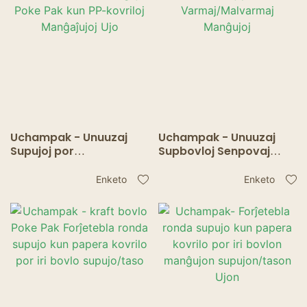
Uchampak - Unuuzaj
Uchampak - Unuuzaj
Supujoj por
Supbovloj Senpovaj
Varma/Malvarma
Festaj Provizoj por
Manĝaĵo, Poke Pak kun
Varmaj/Malvarmaj
Enketo
Enketo
PP-kovriloj Manĝaĵujoj
Manĝujoj
Ujo