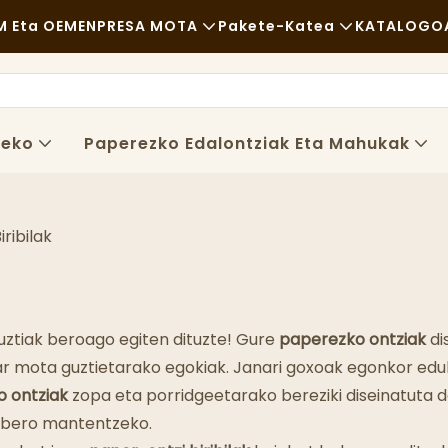
 Eta OEM
ENPRESA MOTA
Pakete-Katea
KATALOGO
Janari Azkarra
Lehengaiak
Berr
Kasuala
Garraioa
Jas
zeko
Paperezko Edalontziak Eta Mahukak
Jatetxe Dotoreak
Prozesua
Kas
Kafetegiak Eta Kafetegiak
Teknologia
FAQ
iribilak
Bufet
Blo
Janari-Kamioiak
uztiak beroago egiten dituzte! Gure
paperezko ontziak
di
Okindegia
ar mota guztietarako egokiak. Janari goxoak egonkor edu
 ontziak
zopa eta porridgeetarako bereziki diseinatuta da
Koilara Koipetsua
z bero mantentzeko.