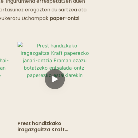
ke. Ingurumena errespetatzen duen
kortasunez eragozten du sartzea eta
o. Aukeratu Uchampak
paper-ontzi
Prest handizkako
iragazgaitza Kraft
paperezko janari-ontzia