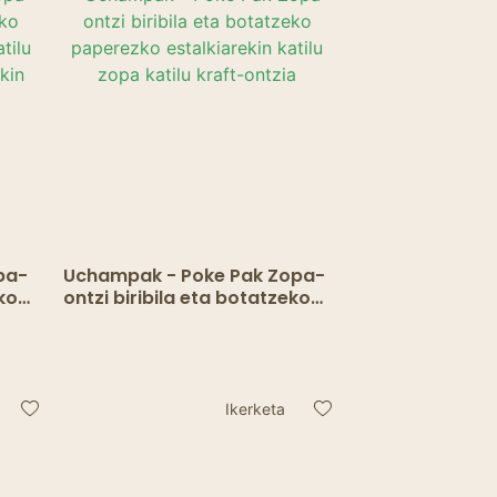
pa-
Uchampak - Poke Pak Zopa-
eko
ontzi biribila eta botatzeko
paperezko estalkiarekin
katilu zopa katilu kraft-
ontzia
Ikerketa