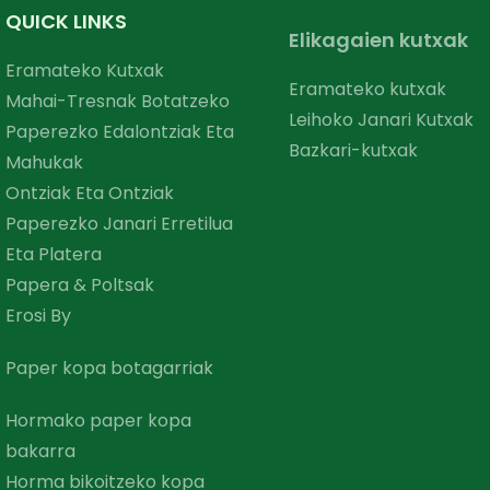
QUICK LINKS
Elikagaien kutxak
Eramateko Kutxak
Eramateko kutxak
Mahai-Tresnak Botatzeko
Leihoko Janari Kutxak
Paperezko Edalontziak Eta
Bazkari-kutxak
Mahukak
Ontziak Eta Ontziak
Paperezko Janari Erretilua
Eta Platera
Papera & Poltsak
Erosi By
Paper kopa botagarriak
Hormako paper kopa
bakarra
Horma bikoitzeko kopa