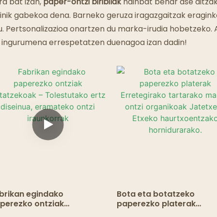
Mamu Jatetxeak
ra bat izan,
paper-ontzi biribilak
hainbat behar ase ditza
ainik gabekoa dena. Barneko geruza iragazgaitzak eragin
u. Pertsonalizazioa onartzen du marka-irudia hobetzek
 ingurumena errespetatzen duenagoa izan dadin!
brikan egindako
Bota eta botatzeko
perezko ontziak
paperezko platerak
tatzekoak – Tolestutako
Erretegirako tartarako