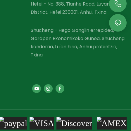
Hefei - No. 388, Tianhe Road, Luyang
District, Hefei 230001, Anhui, Txina
Shucheng - Hego Gonglin errepidea,
Garapen Ekonomikoko Gunea, Shucheng
konderria, Lu'an hiria, Anhui probintzia,
Txina