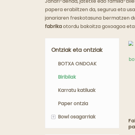
Janari-denda, jatetxe edo familia-bile
papera erabiltzen da, segurua eta us
janariaren freskotasuna bermatzen d
fabrika
otordu bakoitza goxoagoa eta
Ontziak eta ontziak
BOTXA ONDOAK
Biribilak
Karratu katiluak
Paper ontzia
+
Bowl osagarriak
Fa
pa
Bowl estalkiak
bo