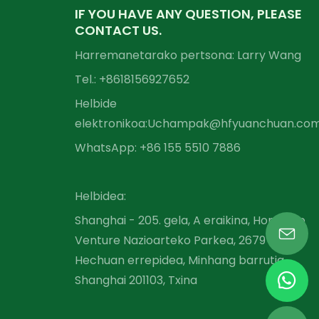
IF YOU HAVE ANY QUESTION, PLEASE
CONTACT US.
Harremanetarako pertsona: Larry Wang
Tel.: +86
18156927652
Helbide
elektronikoa:
Uchampak@hfyuanchuan.co
WhatsApp: +86 155 5510 7886
Helbidea:
Shanghai - 205. gela, A eraikina, Hongqiao
Venture Nazioarteko Parkea, 2679
Hechuan errepidea, Minhang barrutia,
Shanghai 201103, Txina