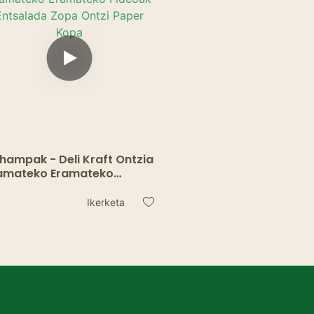
hampak - Deli Kraft Ontzia
amateko Eramateko
deoak Entsalada Zopa
tzi Paper Kopa
Ikerketa