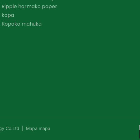
Ripple hormako paper
kopa
Kopako mahuka
gy Co.Ltd |
Mapa mapa