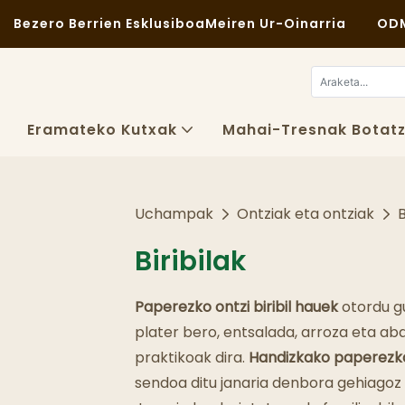
Bezero Berrien Esklusiboa
Meiren Ur-Oinarria
ODM
Eramateko Kutxak
Mahai-Tresnak Botat
Uchampak
Ontziak eta ontziak
B
Biribilak
Paperezko ontzi biribil hauek
otordu g
plater bero, entsalada, arroza eta ab
praktikoak dira.
Handizkako paperezko
sendoa ditu janaria denbora gehiago