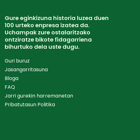
Gure eginkizuna historia luzea duen
100 urteko enpresa izatea da.
Uchampak zure ostalaritzako
ontziratze bikote fidagarriena
bihurtuko dela uste dugu.
Guri buruz
Jasangarritasuna
Bloga
FAQ
Jarri gurekin harremanetan
Pribatutasun Politika