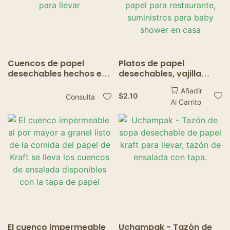
Cuencos de papel
Platos de papel
desechables hechos en
desechables, vajilla
fábrica: diseño de
orgánica desechable
Añadir
borde plegado, envase
para barbacoa, pastel,
$
2.10
Consulta
Al Carrito
duradero para llevar
plato de papel para
restaurante,
suministros para baby
shower en casa
El cuenco impermeable
Uchampak - Tazón de