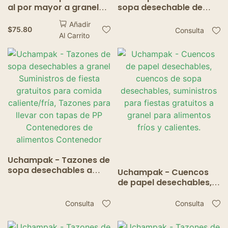
al por mayor a granel
sopa desechable de
listo de la comida del
papel kraft para llevar,
Añadir
papel de Kraft se lleva
tazón de ensalada con
$
75.80
Consulta
Al Carrito
los cuencos de
tapa.
ensalada disponibles
con la tapa de papel
Uchampak - Tazones de
sopa desechables a
Uchampak - Cuencos
granel Suministros de
de papel desechables,
fiesta gratuitos para
cuencos de sopa
comida caliente/fría,
desechables,
Consulta
Consulta
Tazones para llevar con
suministros para fiestas
tapas de PP
gratuitos a granel para