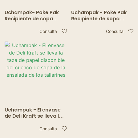
Uchampak- Poke Pak
Uchampak - Poke Pak
Recipiente de sopa
Recipiente de sopa
redondo desechable
redondo desechable
con tapa de papel para
con tapa de papel para
Consulta
Consulta
llevar, tazón, taza de
llevar tazón taza de
sopa, recipiente kraft
sopa recipiente de kraft
Uchampak - El envase
de Deli Kraft se lleva la
taza de papel
disponible del cuenco
Consulta
de sopa de la ensalada