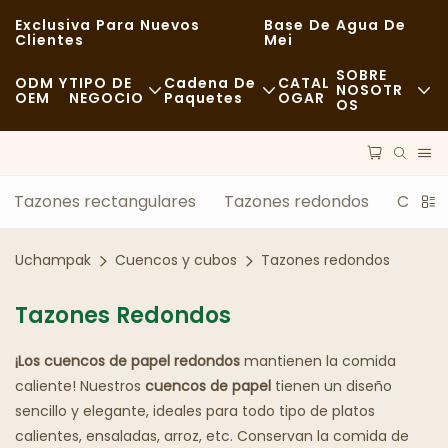
Exclusiva Para Nuevos
Base De Agua De
Clientes
Mei
SOBRE
ODM Y
TIPO DE
Cadena De
CATAL
NOSOTR
OEM
NEGOCIO
Paquetes
OGAR
OS
Noticias
Comida Rápida
Materias Primas
Sostenibilidad
Casual
Transporte
Tazones rectangulares
Tazones redondos
Cuenc
Casos
Restaurantes De Alta Cocina
Proceso
Uchampak
Cuencos y cubos
Tazones redondos
FAQS
Cafeterías Y Establecimientos De Café
Tecnología
Tazones Redondos
Blog
Bufé
¡Los cuencos de papel redondos
mantienen la comida
Camiones De Comida
caliente! Nuestros
cuencos de papel
tienen un diseño
sencillo y elegante, ideales para todo tipo de platos
Panadería
calientes, ensaladas, arroz, etc. Conservan la comida de