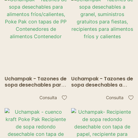
Contenedores de
alimentos fríos y
alimentos Contenedor
calientes.
Uchampak - Tazones de
Uchampak - Tazones de
sopa desechables para
sopa desechables a
alimentos
granel, suministros
fríos/calientes, Poke
gratuitos para fiestas,
Consulta
Consulta
Pak con tapas de PP
recipientes para
Contenedores de
alimentos fríos y
alimentos Contenedor
calientes