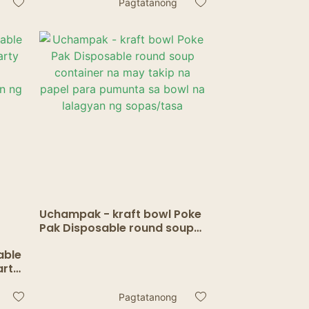
Free Party Supplies para sa
Pagtatanong
Mainit/Malamig na Lalagyan
ng Pagkain
Uchampak - kraft bowl Poke
Pak Disposable round soup
container na may takip na
able
papel para pumunta sa bowl
arty
na lalagyan ng sopas/tasa
gyan
Pagtatanong