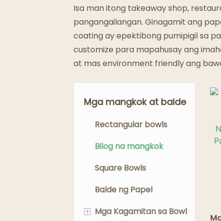
Isa man itong takeaway shop, restaur
pangangailangan. Ginagamit ang papel
coating ay epektibong pumipigil sa p
customize para mapahusay ang imahe
at mas environment friendly ang baw
Mga mangkok at balde
Rectangular bowls
Bilog na mangkok
Square Bowls
Balde ng Papel
+
Mga Kagamitan sa Bowl
Mg