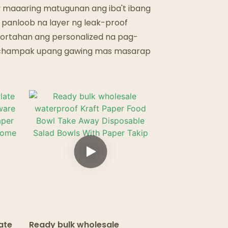
 maaaring matugunan ang iba't ibang
 panloob na layer ng leak-proof
uportahan ang personalized na pag-
champak upang gawing mas masarap
ate
Ready bulk wholesale