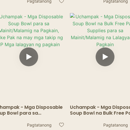
Pagtatanong
Pagtatanong
may takip ng PP Mga
lalagyan ng pagkain
hampak - Mga Disposable
Uchampak - Mga Dispos
up Bowl para sa
Soup Bowl na Bulk Free P
init/Malamig na Pagkain,
Supplies para sa
ke Pak na may mga takip
Mainit/Malamig na Lala
Pagtatanong
Pagtatanong