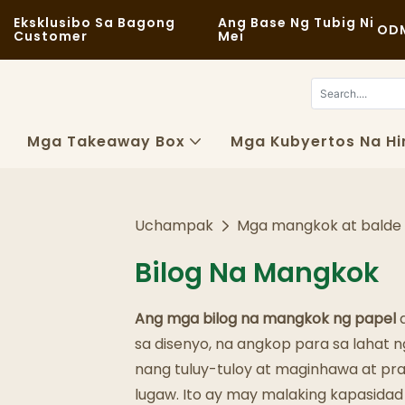
Eksklusibo Sa Bagong
Ang Base Ng Tubig Ni
ODM
Customer
Mei
Mga Takeaway Box
Mga Kubyertos Na Hi
Uchampak
Mga mangkok at balde
Bilog Na Mangkok
Ang mga bilog na mangkok ng papel
a
sa disenyo, na angkop para sa lahat n
nang tuluy-tuloy at maginhawa at pra
lugaw. Ito ay may malaking kapasidad