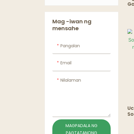
Ga
Bowl Lids
Na
Na
Mga bag & papel
Mag -iwan ng
Pa
mensahe
ta
para sa mga
mangkok
Pangalan
Email
Nilalaman
Uc
So
ku
ma
MAGPADALA NG
PAGTATANONG