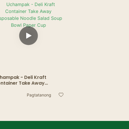
lagyan ng sopas/tasa
lagyan
hampak - Deli Kraft
ntainer Take Away
sposable Noodle Salad
up Bowl Paper Cup
Pagtatanong