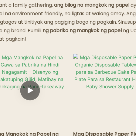
Mga Restoran Ng Multo
ant o family gathering,
ang bilog na mangkok ng papel
ay
 na environment friendly, na ligtas at walang amoy. Ang
agtagos at tinitiyak ang pagiging bago ng pagkain. Sinus
 ng brand. Pumili
ng pabrika ng mangkok ng papel
ng U
at pagkain!
a Mangkok na Papel na
Mga Disposable Paper Pl