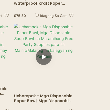
waterproof Kraft Paper
ecue
Food Bowl Take Away
a
Disposable Salad Bowls With
$
75.80
rt
Idagdag Sa Cart
Paper Takip
able
e
Uchampak - Mga Disposable
Paper Bowl, Mga Disposable
in,
Soup Bowl na Maramihang
a