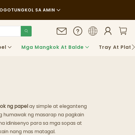
LOGO
TUNGKOL SA AMIN
Balita
Pagpapanatili
pel
Mga Mangkok At Balde
Tray At Plat
Mga Kaso
FAQS
Blog
k ng papel
ay simple at eleganteng
silang humawak ng masarap na pagkain
na idinisenyo para sa mga sopas at
gkain nang mas matagal.