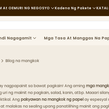
 At OEM
URI NG NEGOSYO
Kadena Ng Pakete
KATA
Mabilisang Pagkain
Mga Hilaw Na Materyales
Kaswal
Transportasyon
ndi Nagagamit
Mga Tasa At Manggas Na Pa
Magandang Kainan
Proseso
Mga Cafe At Coffee Shop
Teknolohiya
Bilog na mangkok
Buffet
Mga Food Truck
y nagpapainit sa bawat pagkain! Ang aming
mga mangko
Panaderya
g uri ng maiinit na pagkain, salad, kanin, atbp. Maaari 
ktikal. Ang
pakyawan na mangkok ng papel
ay espesyal 
Mamantikang Kutsara
 at malakas na sealing upang panatilihing mainit ang pa