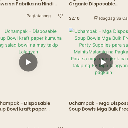
wa sa Pabrika na Hindi
Organic Disposable
gagamit – Disenyo ng
Tableware para sa Barb
katuping Gilid, Matibay na
Cake Paper Plate Para s
Pagtatanong
$
2.10
Idagdag Sa Ca
ckaging na Pang-
Restaurant Home Baby
keaway
Shower Supply
hampak - Disposable
Uchampak - Mga Dispos
up Bowl kraft paper
Soup Bowls Mga Bulk Fre
muha ng salad bowl na
Party Supplies para sa
y takip Lalagyan
Mainit/Malamig na Pagka
Para sa mga mangkok n