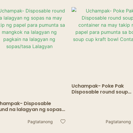
 PP Mga lalagyan ng
ng Pagkain
gkain
Uchampak- Poke Pak
Disposable round soup
container na may takip 
hampak- Disposable
papel para pumunta sa 
und na lalagyan ng sopas
soup cup kraft bowl
 may takip ng papel para
Container
munta sa mangkok na
Pagtatanong
Pagtatanong
lagyan ng pagkain na