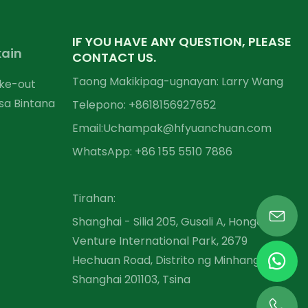
IF YOU HAVE ANY QUESTION, PLEASE
ain
CONTACT US.
Taong Makikipag-ugnayan: Larry Wang
ke-out
sa Bintana
Telepono: +86
18156927652
Email:
Uchampak@hfyuanchuan.com
WhatsApp: +86 155 5510 7886
Tirahan:
Shanghai - Silid 205, Gusali A, Hongqiao
Venture International Park, 2679
Hechuan Road, Distrito ng Minhang,
Shanghai 201103, Tsina