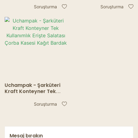
kapaklı tek kullanımlık
kapaklı tek kullanımlık
yuvarlak çorba kabı
yuvarlak çorba kabı
Soruşturma
Soruşturma
çorba bardağı kraft
çorba bardağı kraft
kase Konteyner
kase Konteyner
Uchampak - Şarküteri
Kraft Konteyner Tek
Kullanımlık Erişte
Salatası Çorba Kasesi
Soruşturma
Kağıt Bardak
Mesaj bırakın