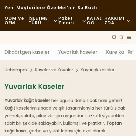
Yeni Müşterilere Özel
Mei'nin Su Bazlı
ODM Ve
İŞLETME
Paket
KATAL
HAKKIMI
OEM
TÜRÜ
Zinciri
OG
ZDA
Fast Food
İşlenmemiş Içerikler
Haberler
Gündelik
Toplu Taşıma
Sürdürülebilirlik
Dikdörtgen kaseler
Yuvarlak kaseler
Kare kaseler
Lüks Yemekler
İşlem
Vakalar
Uchampak
Kaseler ve Kovalar
Yuvarlak kaseler
Kafeler Ve Kahve Dükkanları
Teknoloji
FAQS
Yuvarlak Kaseler
Büfe
Blog
Yuvarlak kağıt kaseler
her öğünü daha sıcak hale getirir!
Yiyecek Kamyonları
Kağıt
kaselerimiz sade ve şık tasarımlarıyla her türlü sıcak
yemek, salata, pilav vb. için uygundur. Lezzetli yiyecekleri
Fırın
sabit bir şekilde saklayabilir, kullanışlı ve pratiktir.
Toptan
kağıt kase
, çorba ve yulaf lapası için özel olarak
Yağlı Kaşık