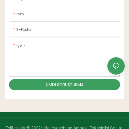
Isim
E -posta
Içerik
ŞIMDI SORUŞTURMA
Telif Hakkı © 2022Hefei Yuanchuan Ambalaj Teknolojisi Co.Ltd