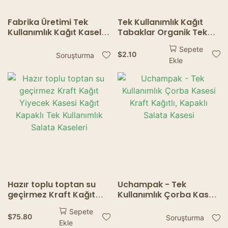
Fabrika Üretimi Tek
Tek Kullanımlık Kağıt
Kullanımlık Kağıt Kaseler
Tabaklar Organik Tek
– Katlanmış Kenar
Kullanımlık Sofra Takımı
Sepete
Tasarımı, Dayanıklı
Barbekü Pastası
$
2.10
Soruşturma
Ekle
Paket Servis Ambalajı
Restoran İçin Kağıt
Tabak Ev Bebek Duşu
Malzemesi
Hazır toplu toptan su
Uchampak - Tek
geçirmez Kraft Kağıt
Kullanımlık Çorba Kasesi
Yiyecek Kasesi Kağıt
Kraft Kağıtlı, Kapaklı
Sepete
Kapaklı Tek Kullanımlık
Salata Kasesi
$
75.80
Soruşturma
Ekle
Salata Kaseleri