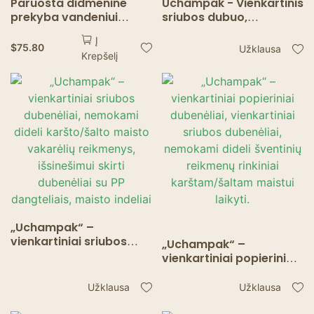
Paruošta didmeninė
Uchampak - Vienkartinis
prekyba vandeniui
sriubos dubuo,
atspari kraftpopieriaus
kraftpopierinis,
Į
maisto dubuo
išsinešimui skirtas
$
75.80
Užklausa
Krepšelį
išsinešimui vienkartiniai
salotų dubuo su
salotų dubenys su
dangteliu
popieriniu dangteliu
„Uchampak“ –
vienkartiniai sriubos
„Uchampak“ –
dubenėliai, nemokami
vienkartiniai popieriniai
dideli karšto/šalto
dubenėliai, vienkartiniai
maisto vakarėlių
sriubos dubenėliai,
Užklausa
Užklausa
reikmenys, išsinešimui
nemokami dideli
skirti dubenėliai su PP