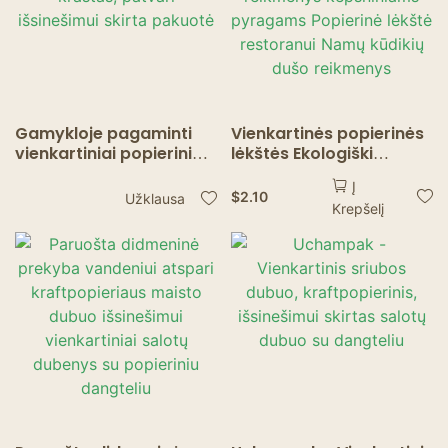
Gamykloje pagaminti
Vienkartinės popierinės
vienkartiniai popieriniai
lėkštės Ekologiški
dubenėliai –
vienkartiniai stalo
Į
sulankstytas kraštas,
reikmenys kepsniniams
$
2.10
Užklausa
Krepšelį
patvari išsinešimui
pyragams Popierinė
skirta pakuotė
lėkštė restoranui Namų
kūdikių dušo reikmenys