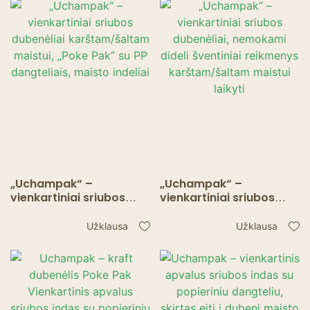
šventinių reikmenų
dangteliais, maisto
rinkiniai karštam/
indeliai
šaltam maistui laikyti.
„Uchampak“ –
„Uchampak“ –
vienkartiniai sriubos
vienkartiniai sriubos
dubenėliai karštam/
dubenėliai, nemokami
šaltam maistui, „Poke
dideli šventiniai
Užklausa
Užklausa
Pak“ su PP dangteliais,
reikmenys karštam/
maisto indeliai
šaltam maistui laikyti