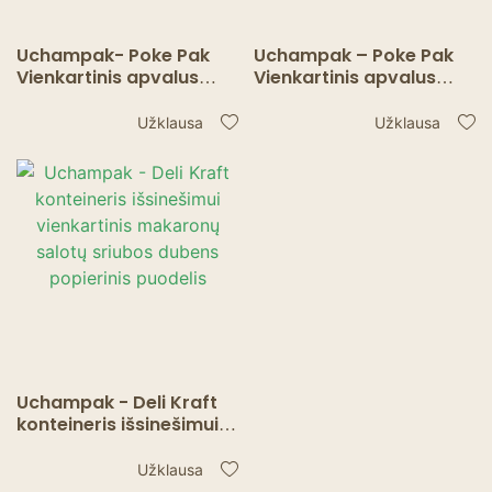
Uchampak- Poke Pak
Uchampak – Poke Pak
Vienkartinis apvalus
Vienkartinis apvalus
sriubos indelis su
sriubos indelis su
popieriniu dangteliu,
popieriniu dangteliu,
Užklausa
Užklausa
tinkantis sriubos
tinkantis sriubos
puodelis kraft dubenėlis
puodelis kraft dubenėlis
Uchampak - Deli Kraft
konteineris išsinešimui
vienkartinis makaronų
salotų sriubos dubens
Užklausa
popierinis puodelis