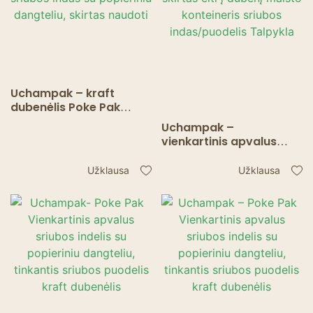
Uchampak – kraft
dubenėlis Poke Pak
Vienkartinis apvalus
Uchampak –
sriubos indas su
vienkartinis apvalus
popieriniu dangteliu,
sriubos indas su
skirtas naudoti
popieriniu dangteliu,
Užklausa
Užklausa
skirtas eiti į dubenį
maisto konteineris
sriubos indas/puodelis
Talpykla