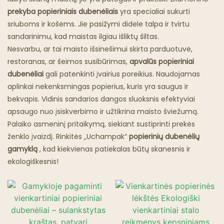
Riebaluotas Šaukštas
prekyba popieriniais dubenėliais
yra specialiai sukurti
sriuboms ir košėms. Jie pasižymi didele talpa ir tvirtu
Vaiduoklių Restoranai
sandarinimu, kad maistas ilgiau išliktų šiltas.
Nesvarbu, ar tai maisto išsinešimui skirta parduotuvė,
restoranas, ar šeimos susibūrimas,
apvalūs popieriniai
dubenėliai
gali patenkinti įvairius poreikius. Naudojamas
aplinkai nekenksmingas popierius, kuris yra saugus ir
bekvapis. Vidinis sandarios dangos sluoksnis efektyviai
apsaugo nuo įsiskverbimo ir užtikrina maisto šviežumą.
Palaiko asmeninį pritaikymą, siekiant sustiprinti prekės
ženklo įvaizdį. Rinkitės „Uchampak“
popierinių dubenėlių
gamyklą
, kad kiekvienas patiekalas būtų skanesnis ir
ekologiškesnis!