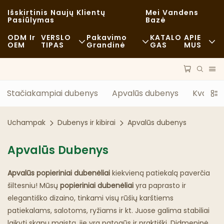
Išskirtinis Naujų Klientų
Mei Vandens
Pasiūlymas
Bazė
ODM Ir
VERSLO
Pakavimo
KATALO
APIE
OEM
TIPAS
Grandinė
GAS
MUS
Greitas Maistas
Žaliavos
Naujienos
Atsitiktinis
Transportas
Tvarumas
Stačiakampiai dubenys
Apvalūs dubenys
Kvadrat
Prabangūs Restoranai
Procesas
Atvejai
Uchampak
Dubenys ir kibirai
Apvalūs dubenys
Kavinės Ir Kavos Parduotuvės
Technologijos
FAQS
Apvalūs Dubenys
Bufetas
Dienoraštis
Apvalūs popieriniai dubenėliai
kiekvieną patiekalą paverčia
Maisto Sunkvežimiai
šiltesniu! Mūsų
popieriniai dubenėliai
yra paprasto ir
elegantiško dizaino, tinkami visų rūšių karštiems
Kepykla
patiekalams, salotoms, ryžiams ir kt. Juose galima stabiliai
laikyti skanų maistą, jie yra patogūs ir praktiški. Didmeninė