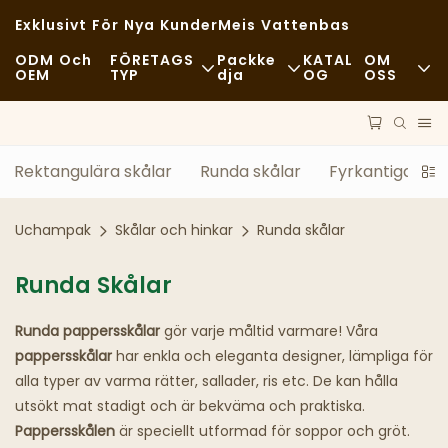
Exklusivt För Nya Kunder
Meis Vattenbas
ODM Och
FÖRETAGS
Packke
KATAL
OM
OEM
TYP
Dja
OG
OSS
Snabbmat
Råvaror
Nyheter
Tillfällig
Transport
Hållbarhet
Rektangulära skålar
Runda skålar
Fyrkantiga skå
Finare Middagar
Behandla
Fall
Uchampak
Skålar och hinkar
Runda skålar
Kaféer Och Kaféer
Teknologi
FAQS
Runda Skålar
Buffé
Blogg
Runda pappersskålar
gör varje måltid varmare! Våra
Matvagnar
pappersskålar
har enkla och eleganta designer, lämpliga för
alla typer av varma rätter, sallader, ris etc. De kan hålla
Bageri
utsökt mat stadigt och är bekväma och praktiska.
Pappersskålen
är speciellt utformad för soppor och gröt.
Fet Sked