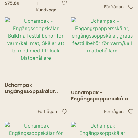
$
75.80
Till I
engångssalladsskålar
behållare
Förfrågan
Kundvagn
med papperslock
Uchampak -
Engångssoppskålar
Uchampak -
Bulkfria festtillbehör för
Engångspappersskålar,
varm/kall mat, Skålar
engångssoppskålar,
att ta med med PP-lock
gratis festtillbehör för
Förfrågan
Förfrågan
Matbehållare
varm/kall matbehållare