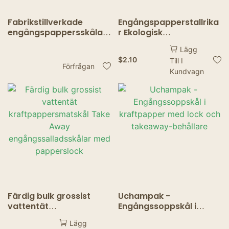
Fabrikstillverkade
Engångspapperstallrika
engångspappersskålar
r Ekologisk
– Vikt kantdesign,
engångsservis för
Lägg
hållbar förpackning för
grilltårta Papperstallrik
$
2.10
Till I
avhämtning
för restaurang hem
Förfrågan
Kundvagn
Baby shower Supplies
Färdig bulk grossist
Uchampak -
vattentät
Engångssoppskål i
kraftpappersmatskål
kraftpapper med lock
Lägg
Take Away
och takeaway-