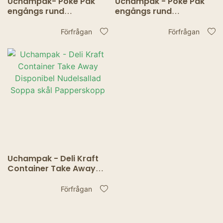
Uchampak- Poke Pak
Uchampak - Poke Pak
engångs rund
engångs rund
soppbehållare med
soppbehållare med
papperslock för att gå
papperslock för att gå
Förfrågan
Förfrågan
till skål soppkopp
till skål soppkopp
kraftskål Behållare
kraftskål Behållare
Uchampak - Deli Kraft
Container Take Away
Disponibel Nudelsallad
Soppa skål
Förfrågan
Papperskopp