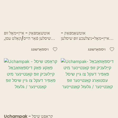
אוטשאַמפּאַק -
אוטשאַמפּאַק - איין-מאָל זופּ
איין-מאָל-ניצלעכע זופּ שיסלען
שיסלען פֿאַר הייס/קאַלט עסן,
אין גרויסן, פרייע פּאַרטיי סאַפּלייז
פּאָקע פּאַק מיט פּפּ דעקל עסן
פֿאַר הייסע/קאַלטע עסן
קאַנטיינערס קאַנטיינער
ויספאָרשונג
ויספאָרשונג
קאַנטיינער
Uchampak - קראַפט שיסל