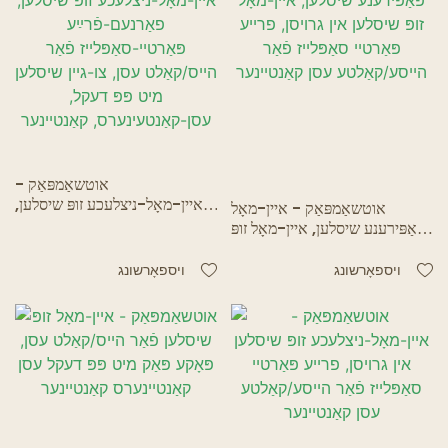
אוטשאַמפּאַק -
איין-מאָל-ניצלעכע זופּ שיסלען,
אוטשאַמפּאַק - איין-מאָל
פאַרנעם-פֿרײַע פּאַרטיי-סאַפּלייז
פּאַפּירענע שיסלען, איין-מאָל זופּ
פֿאַר הייס/קאַלט עסן, צו-גיין
שיסלען אין גרויסן, פרייע פּאַרטיי
שיסלען מיט פּפּ דעקל,
סאַפּלייז פֿאַר הייסע/קאַלטע עסן
ויספאָרשונג
ויספאָרשונג
עסן-קאַנטעינערס, קאַנטיינער
קאַנטיינער