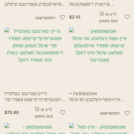
אָרגאַניק דיספּאָוזאַבאַל
אָפּוואַרפֿבאַרע פּאַפּירענע שיסלען
טייבאַלווער פֿאַר באַרביקיו שטיקל
– געפֿאַלטענע ראַם פּלאַן,
לייג צו
פּאַפּיר טעלער פֿאַר רעסטאָראַן
שטאַרקע פּאַקאַדזשינג פֿאַר
$
2.10
ויספאָרשונג
צום וואגען
היים בעיבי שאָווער צושטעלן
מיטנעמען
אוטשאַמפּאַק -
גרייט פאַרנעם כאָולסייל
איין-מאָל-ניצלעכע זופּ שיסל
וואָטערפּרוף קראַפט פּאַפּיר פוד
קראַפט פּאַפּיר אויסנעמען
שיסל נעמען אַוועק דיספּאָוזאַבאַל
לייג צו
סאַלאַט שיסל מיט דעקל
סאַלאַט באָולז מיט פּאַפּיר דעקל
$
75.80
ויספאָרשונג
צום וואגען
קאַנטיינער