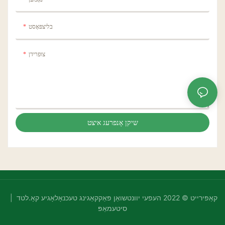
בליצפּאָסט
צופרידן
שיקן אָנפרעג איצט
קאַפּירייט © 2022 העפעי יוונטשואַן פּאַקקאַגינג טעכנאָלאָגיע קאָ.לטד |
סיטעמאַפּ