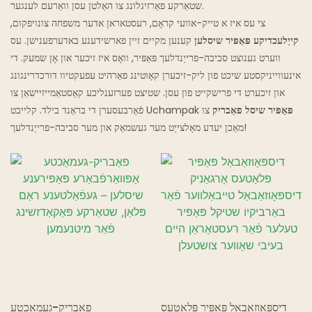
שטאַרקע פאַרזיגלונג צו האַלטן עסן וואַרעם לענגער.
צי עס איז א טייק-אוועי קראָם, רעסטאראן אדער משפחה צונויפקום,
גייסט רעסטאראנען
קייַלעכדיקע פּאַפּיר שיסלען
קענען מקיים זיין פארשידענע באדערפענישן. עס
ווערט גענוצט סביבה-פרייַנדלעך פּאַפּיר, וואָס איז זיכער און אָן שמעק. די
אינעווייניקסטע שיכט פון ליק-זיכערן קאָוטינג פאַרהיט עפעקטיוו דורכדרינגונג
און זיכערט די פרישקייט פון עסן. שטיצט פערזענליכע קאַסטאַמייזיישאַן צו
פּאַפּיר שיסל פאַבריק
צו
פֿאַרבעסערן די בראַנד בילד. קלייבט Uchampak
מאַכן יעדע מאָלצייַט מער געשמאַק און מער סביבה-פרייַנדלעך!
דיספּאָוזאַבאַל פּאַפּיר פּלאַטעס
פאַבריק-געמאַכטע