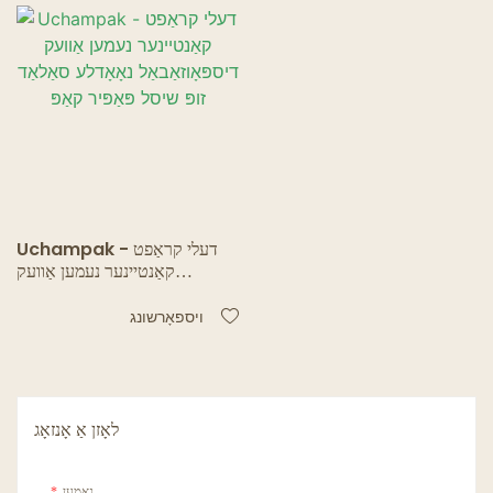
Uchampak - דעלי קראַפט
קאַנטיינער נעמען אַוועק
דיספּאָוזאַבאַל נאָאָדלע סאַלאַד
זופּ שיסל פּאַפּיר קאַפּ
ויספאָרשונג
לאָזן אַ אָנזאָג
נאָמען