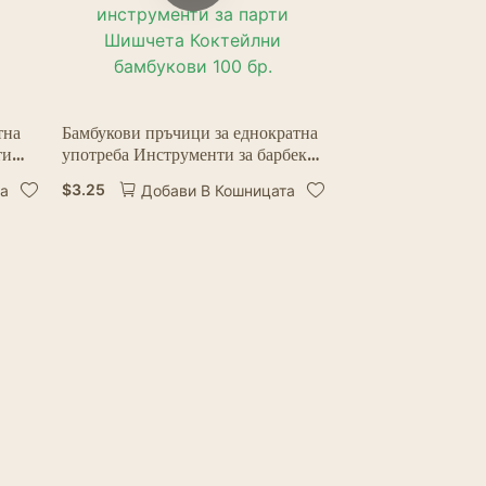
тна
Бамбукови пръчици за еднократна
ти
употреба Инструменти за барбекю
ви
Бамбукови шишчета за барбекю
$
3.25
та
Добави В Кошницата
Плодови коктейли Дървени
кухненски инструменти за парти
Шишчета Коктейлни бамбукови
100 бр.