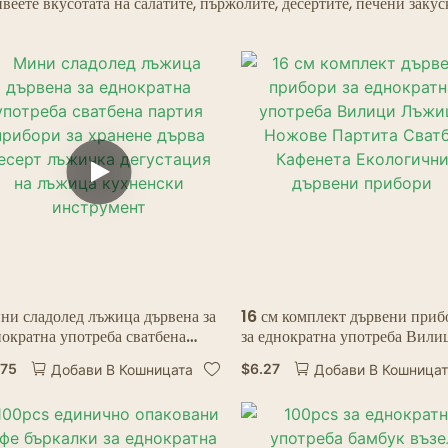
ивеете вкусотата на салатите, пържолите, десертите, печени заку
Ресторанти-Призраци
ни сладолед лъжица дървена за
16 см комплект дървени приб
ократна употреба сватбена
за еднократна употреба Вили
тия прибори за хранене дърва
Лъжици Ножове Партита Сва
.75
$
6.27
Добави В Кошницата
Добави В Кошница
ерт лъжичка дегустация на
Кафенета Екологични дървен
жица кухненски инструмент
прибори