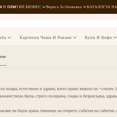
 И OEM
ТИП БИЗНЕС
Верига За Опаковка
КАТАЛОГ
ЗА Н
Бързо Хранене
Суровини
Новини
Небрежно
Транспорт
Устойчивос
еба
Хартиени Чаши И Ръкави
Купи И Кофи
Изискана Кухня
Процес
Случаи
нене
Кафенета И Кафенета
Технология
FAQS
Бюфет
Блог
Камиони За Храна
на пазара, естествени и здрави, което прави живота по -стилен
Пекарна
окачествена бреза, строго полирана, гладка и безразсъдна, здрав
Мазна Лъжица
насяне на бърза храна, пикници на открито, събития на събития,