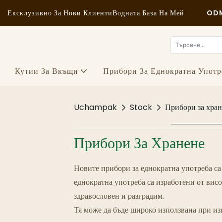
Ексклузивно За Нови Клиенти
Водната База На Мей
ODM
Кутии За Вкъщи
Прибори За Еднократна Употр
Uchampak
Stock
Прибори за хра
Прибори За Хранене
Новите прибори за еднократна употреба са 
еднократна употреба са изработени от висок
здравословен и разградим.
Тя може да бъде широко използвана при из