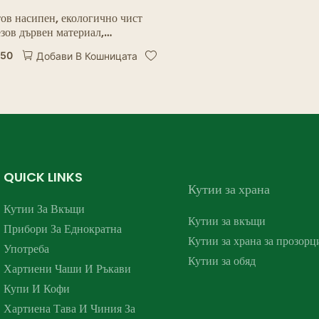
ов насипен, екологично чист
зов дървен материал,
оразградим 160 мм дървен
.50
Добави В Кошницата
мплект прибори за хранене
мплекти дървени прибори за
нократна употреба
QUICK LINKS
Кутии за храна
Кутии За Вкъщи
Кутии за вкъщи
Прибори За Еднократна
Кутии за храна за прозорц
Употреба
Кутии за обяд
Хартиени Чаши И Ръкави
Купи И Кофи
Хартиена Тава И Чиния За