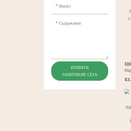
Имейл
Съдържание
10
ИЗПРАТИ
бър
ЗАПИТВАНЕ СЕГА
дъ
$
3
го
po