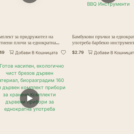
мплект за придружител на
Бамбукови пръчки за еднокра
ртиени плочи за еднократна
употреба барбекю инструмен
отреба Дървен нож, вилица и
Естествени барбекю бамбуко
.49
$
2.79
Добави В Кошницата
Добави В Кошница
жица Комплект хартиена плоча
шишчета къмпинг парти за
ртия купа Zebra
Kabob Fruit Cocktail BBQ
Инструменти