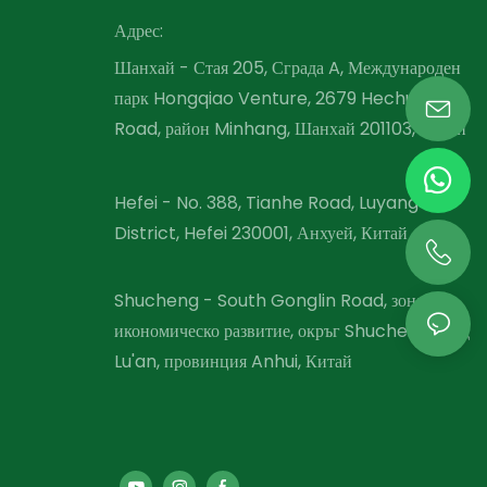
Адрес:
Шанхай - Стая 205, Сграда A, Международен
парк Hongqiao Venture, 2679 Hechuan
Road, район Minhang, Шанхай 201103, Китай
Hefei - No. 388, Tianhe Road, Luyang
District, Hefei 230001, Анхуей, Китай
Shucheng - South Gonglin Road, зона за
икономическо развитие, окръг Shucheng, град
Lu'an, провинция Anhui, Китай