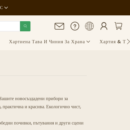
АС
т
Хартиена Тава И Чиния За Храна
Хартия & То
. Нашите новосъздадени прибори за
а, практична и красива. Екологично чист,
 обедни почивки, пътувания и други сцени