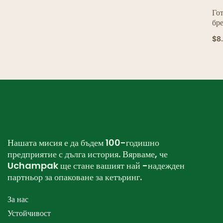
Гот
бре
би
$
8
ко
Ко
ед
Нашата мисия е да бъдем 100-годишно
предприятие с дълга история. Вярваме, че
Uchampak ще стане вашият най -надежден
партньор за опаковане за кетъринг.
За нас
Устойчивост