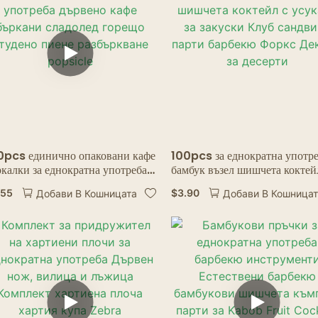
0pcs единично опаковани кафе
100pcs за еднократна употр
калки за еднократна употреба
бамбук възел шишчета коктей
рвено кафе бъркани сладолед
усукани за закуски Клуб сан
.55
$
3.90
Добави В Кошницата
Добави В Кошница
рещо студено пиене разбъркване
парти барбекю Форкс Декори 
psicle
десерти