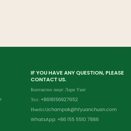
IF YOU HAVE ANY QUESTION, PLEASE
CONTACT US.
Контактно лице: Лари Уанг
и
Тел.: +86
18156927652
Имейл:
Uchampak@hfyuanchuan.com
WhatsApp: +86 155 5510 7886