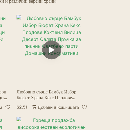
ски и различни варени храни.
ори
Любовно сърце Бамбук Избор
ци
Бюфет Храна Кекс Плодове
тби
Коктейл Вилица Десерт Салата
$
2.51
та
Добави В Кошницата
и
Пръчка за пикник Сватбено парти
Домашни консумативи