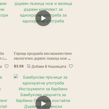
еба
Гореща продажба висококачествен
л с
екологичен дървен лъжица нож и
двичи
вилица дървен комплект за
$
3.56
та
Добави В Кошницата
за
еднократна употреба за
еднократна употреба