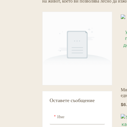
на живот, което ви позволява лесно да изж
Ми
едн
Оставете съобщение
пар
$
6
дес
лъ
Име