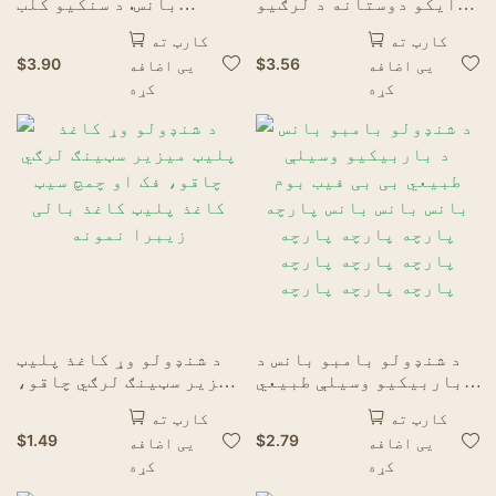
ایکو دوستانه د لرګیو
بانس. د سنکیو کلب
چای چون چون
سانډویچ ګوند لپاره د
کارټ ته
کارټ ته
باربیکیکز فورسیټس
$
3.90
$
3.56
یی اضافه
یی اضافه
ډورسټ
کړه
کړه
د شنډولو بامبو بانس د
د شنډولو وړ کاغذ پلیټ
باربیکیو وسیلې طبیعي
میزیر سټینګ لرګي چاقو،
بی بی فیب بوم بانس بانس
فک او چمچ سیټ کاغذ پلیټ
کارټ ته
کارټ ته
بانس پارچه پارچه پارچه
کاغذ بالی زیبرا نمونه
$
1.49
$
2.79
یی اضافه
یی اضافه
پارچه پارچه پارچه
کړه
کړه
پارچه پارچه پارچه
پارچه