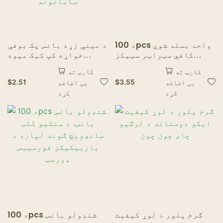
د 100pcs واحد بسته شوي
د مینې زړه بانس پک بوفې
کافي سټراټر سټیکز
خواړه کپ کیک میوه
سټایل شوي لرګي کافي
کاکټیل فورک ډیزرټ سلاد
کارټ ته
کارټ ته
ځواک لرونکي د آیس کریم
سټیک د پکنک د واده
$
2.51
$
3.55
یی اضافه
یی اضافه
ګرم سړه څښونکي
پارټي لپاره د کور
کړه
کړه
سامانونه
ګرم پلور د لوړ کیفیت
د 100pcs شنډولو بانس