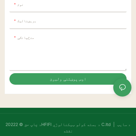
نوم
بریښنالیک
منځپانګې
اوس پوښتنې ولیږئ
د سایټ
د چاپ حق © 20222HFIFI د بسته کولو ټیکنالوژي C.ltd |
نقشه