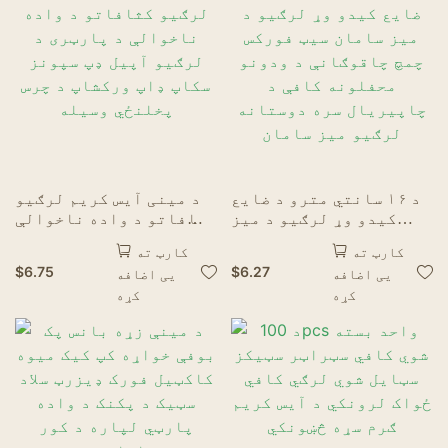
د غوسټ رستورانتونه
د ۱۶ سانتي مترو د ضایع
د مینی آیس کریم لرګیو
کیدو وړ لرګیو د میز
کثافاتو د واده ناخوالې
سامان سیټ فورکس چمچ
د پارټری د لرګیو آپیل
کارټ ته
کارټ ته
چاقوګانې د ودونو
ډپ سپونز سکاپ ډاپ
$
6.75
$
6.27
یی اضافه
یی اضافه
محفلونه کافې د
ورکشاپ د چرس پخلنځي
کړه
کړه
چاپیریال سره دوستانه
وسیله
لرګیو میز سامان