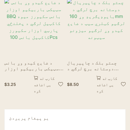
چمتو بلک د چاپیریال
د ضایع کیدو وړ بانس
دوستانه برچ لرګي د
سټیکس باربیکیو اوزار
بایوډیګریډ وړ 160mm
BBQ بانس سکیورز میوه
کارټ ته
کارټ ته
لرګیو کټلري سیټ د ضایع
کاکټیل لرګي د پخلنځي
$
3.25
$
8.50
یی اضافه
یی اضافه
کیدو وړ لرګیو میزونو
پارټي اوزار سکیورز
کړه
کړه
سیټونه
کاکټیل بانس 100Pcs
یو پیغام پریږدئ