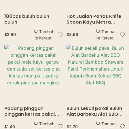
100pcs buluh buluh
Hot Jualan Panas Knife
buluh
Spoon Kayu Mesra
Kualiti Tinggi Dan
Tambah
Tambah
Dipadu Kayu
$
3.90
$
3.56
Ke Kereta
Ke Kereta
Dipposable Kayu Kayu
Padang pinggan
Buluh sekali pakai Buluh
pinggan kertas pakai
Alat Barbeku Alat BBQ
pakai meja kayu, garpu
Natural Bamboo
Tambah
Tambah
dan sudu set kertas plat
Skewers Parti
$
1.49
$
2.79