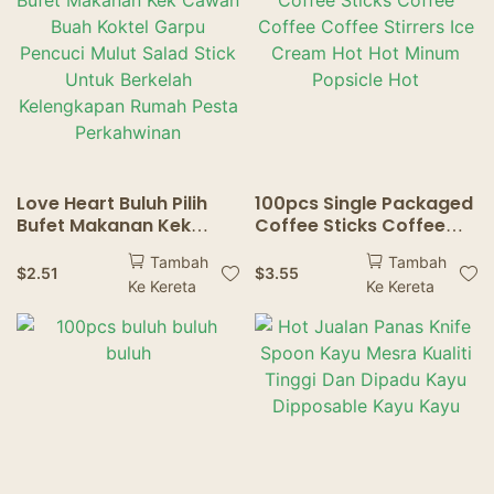
Love Heart Buluh Pilih
100pcs Single Packaged
Bufet Makanan Kek
Coffee Sticks Coffee
Cawan Buah Koktel
Coffee Coffee Stirrers
Tambah
Tambah
Garpu Pencuci Mulut
Ice Cream Hot Hot
$
2.51
$
3.55
Ke Kereta
Ke Kereta
Salad Stick Untuk
Minum Popsicle Hot
Berkelah Kelengkapan
Rumah Pesta
Perkahwinan