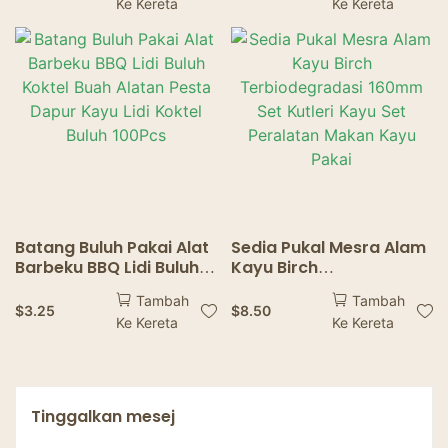
Ke Kereta
Ke Kereta
kertas mangkuk zebra
Perkhemahan Untuk
corak pinggan mangkuk
Kabob Buah Koktel BBQ
Alat BBQ
Batang Buluh Pakai Alat
Sedia Pukal Mesra Alam
Barbeku BBQ Lidi Buluh
Kayu Birch
Koktel Buah Alatan
Terbiodegradasi 160mm
Tambah
Tambah
Pesta Dapur Kayu Lidi
Set Kutleri Kayu Set
$
3.25
$
8.50
Ke Kereta
Ke Kereta
Koktel Buluh 100Pcs
Peralatan Makan Kayu
Pakai
Tinggalkan mesej