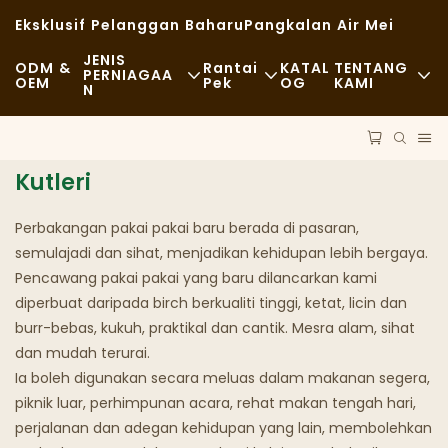
Eksklusif Pelanggan Baharu
Pangkalan Air Mei
JENIS
ODM &
Rantai
KATAL
TENTANG
PERNIAGAA
OEM
Pek
OG
KAMI
N
Makanan Segera
Bahan Mentah
Berita
Kasual
Pengangkutan
Kemampanan
Kutleri
Makan Malam Yang Mewah
Proses
Kes
Perbakangan pakai pakai baru berada di pasaran,
semulajadi dan sihat, menjadikan kehidupan lebih bergaya.
Kafe Dan Kedai Kopi
Teknologi
FAQS
Pencawang pakai pakai yang baru dilancarkan kami
Bufet
diperbuat daripada birch berkualiti tinggi, ketat, licin dan
Blog
burr-bebas, kukuh, praktikal dan cantik. Mesra alam, sihat
Trak Makanan
dan mudah terurai.
Ia boleh digunakan secara meluas dalam makanan segera,
Kedai Roti
piknik luar, perhimpunan acara, rehat makan tengah hari,
perjalanan dan adegan kehidupan yang lain, membolehkan
Sudu Berminyak