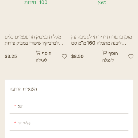
מוכן בתפזורת ידידותי לסביבה עץ
מקלות במבוק חד פעמיים כלים
ליבנה מתכלה 160 מ"מ סט
לברביקיו שיפודי במבוק פירות
סכו"ם מעץ סטים חד פעמיים
קוקטייל עץ כלי מסיבה למטבח
הוסף
הוסף
לכלי שולחן מעץ
שיפודי קוקטייל במבוק 100
$
3.25
$
8.50
לעגלה
לעגלה
יחידות
השאירו הודעה
שֵׁם
אֶלֶקטרוֹנִי