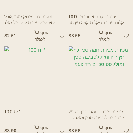
100 יחידות קפה ארוז יחיד
אהבת לב במבוק מזנון אוכל
מקלות ערבוב מקלות קפה עץ חד
קאפקייק פירות קוקטייל מזלג
פעמי גלידת גלידה קרה חמה
קינוח סלט מקל לפיקניק מסיבת
הוסף
הוסף
שתייה קופצת פופ ארטיק
חתונה ציוד ביתי
$
2.51
$
3.55
לעגלה
לעגלה
מכירת מכירת חמה סכין כף עץ
100 יח '
ידידותית לסביבה סכין ומזלג סט
סכו"ם חד פעמי
הוסף
הוסף
$
3.90
$
3.56