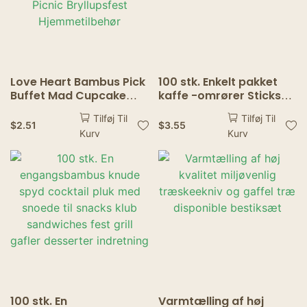
Love Heart Bambus Pick
100 stk. Enkelt pakket
Buffet Mad Cupcake
kaffe -omrører Sticks
Frugt Cocktail Gaffel
Disponable Wooden
Tilføj Til
Tilføj Til
Dessert Salat Stick Til
Coffee Stirrers is
$
2.51
$
3.55
Kurv
Kurv
Picnic Bryllupsfest
Hjemmetilbehør
100 stk. En
Varmtælling af høj