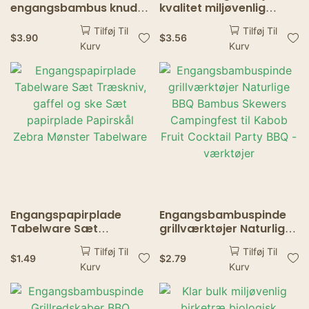
engangsbambus knude
kvalitet miljøvenlig
spyd cocktail pluk med
træskeekniv og gaffel
Tilføj Til
Tilføj Til
snoede til snacks klub
træ disponible
$
3.90
$
3.56
Kurv
Kurv
sandwiches fest grill
bestiksæt
gafler desserter
indretning
Engangspapirplade
Engangsbambuspinde
Tabelware Sæt
grillværktøjer Naturlige
Træskniv, gaffel og ske
BBQ Bambus Skewers
Tilføj Til
Tilføj Til
Sæt papirplade
Campingfest til Kabob
$
1.49
$
2.79
Kurv
Kurv
Papirskål Zebra Mønster
Fruit Cocktail Party BBQ
Tabelware
-værktøjer