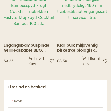
Engangsbambuspinde
Klar bulk miljøvenlig
Grillredskaber BBQ
birketræ biologisk
Bambusspyd Frugt
nedbrydeligt 160 mm
Tilføj Til
Tilføj Til
Cocktail Trækøkken
træbestiksæt
$
3.25
$
8.50
Kurv
Kurv
Festværktøj Spyd
Engangssæt til service i
Cocktail Bambus 100
træ
stk.
Efterlad en besked
Navn