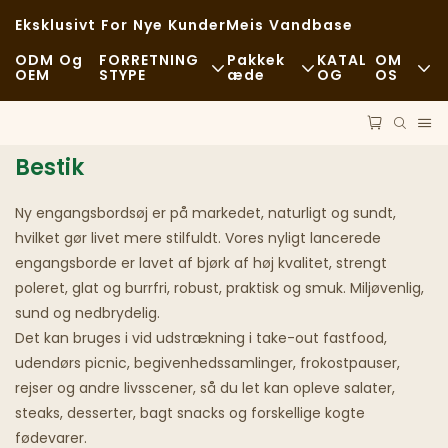
Eksklusivt For Nye Kunder
Meis Vandbase
ODM Og
FORRETNING
Pakkek
KATAL
OM
OEM
STYPE
Æde
OG
OS
Fastfood
Råvarer
Nyheder
Bestik
Afslappet
Transport
Bæredygtigh
Fine Restauranter
Behandle
Sager
Ny engangsbordsøj er på markedet, naturligt og sundt,
hvilket gør livet mere stilfuldt. Vores nyligt lancerede
Caféer Og Kaffebarer
Teknologi
FAQS
engangsborde er lavet af bjørk af høj kvalitet, strengt
poleret, glat og burrfri, robust, praktisk og smuk. Miljøvenlig,
Buffet
Blog
sund og nedbrydelig.
Det kan bruges i vid udstrækning i take-out fastfood,
Food Trucks
udendørs picnic, begivenhedssamlinger, frokostpauser,
rejser og andre livsscener, så du let kan opleve salater,
Bageri
steaks, desserter, bagt snacks og forskellige kogte
fødevarer.
Fedtet Ske