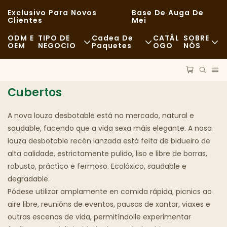
Exclusivo Para Novos
Base De Auga De
Clientes
Mei
ODM E
TIPO DE
Cadea De
CATÁL
SOBRE
OEM
NEGOCIO
Paquetes
OGO
NÓS
Comida Rápida
Materias Primas
Noticias
Cubertos
Informal
Transporte
Sostibilidade
Ceas De Alta Cociña
Proceso
Casos
A nova louza desbotable está no mercado, natural e
saudable, facendo que a vida sexa máis elegante. A nosa
Cafeterías E Cafeterías
Tecnoloxía
FAQS
louza desbotable recén lanzada está feita de bidueiro de
alta calidade, estrictamente pulido, liso e libre de borras,
Bufé
Blog
robusto, práctico e fermoso. Ecolóxico, saudable e
degradable.
Camións De Comida
Pódese utilizar amplamente en comida rápida, picnics ao
aire libre, reunións de eventos, pausas de xantar, viaxes e
Panadería
outras escenas de vida, permitíndolle experimentar