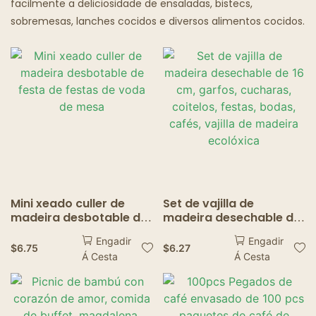
facilmente a deliciosidade de ensaladas, bistecs,
Culler Graxenta
sobremesas, lanches cocidos e diversos alimentos cocidos.
Restaurantes Pantasma
Mini xeado culler de
Set de vajilla de
madeira desbotable de
madeira desechable de
festa de festas de voda
16 cm, garfos, cucharas,
Engadir
Engadir
de mesa
coitelos, festas, bodas,
$
6.75
$
6.27
Á Cesta
Á Cesta
cafés, vajilla de madeira
ecolóxica