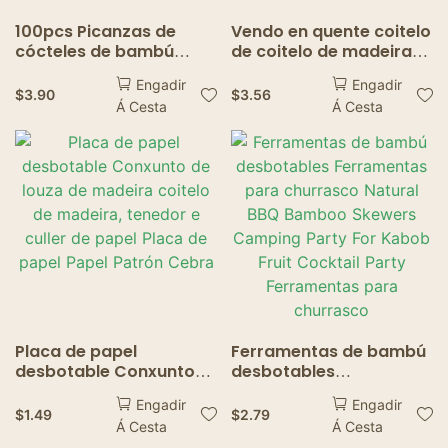
100pcs Picanzas de
Vendo en quente coitelo
cócteles de bambú
de coitelo de madeira
desbotables de bambú
ecolóxica de alta
Engadir
Engadir
calidade e tenedor de
$
3.90
$
3.56
Á Cesta
Á Cesta
cubertos desbotables
de madeira
Placa de papel
Ferramentas de bambú
desbotable Conxunto
desbotables
de louza de madeira
Ferramentas para
Engadir
Engadir
coitelo de madeira,
churrasco Natural BBQ
$
1.49
$
2.79
Á Cesta
Á Cesta
tenedor e culler de
Bamboo Skewers