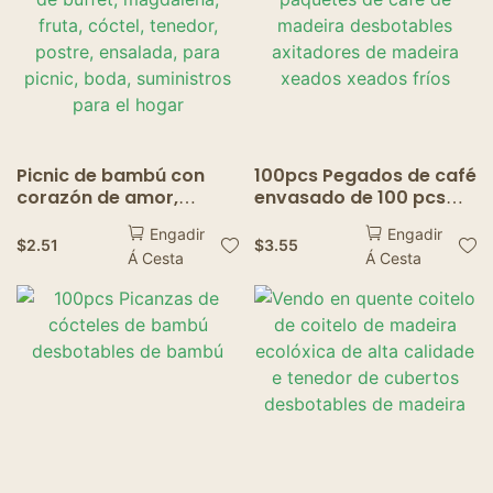
Picnic de bambú con
100pcs Pegados de café
corazón de amor,
envasado de 100 pcs
comida de buffet,
paquetes de café de
Engadir
Engadir
magdalena, fruta,
madeira desbotables
$
2.51
$
3.55
Á Cesta
Á Cesta
cóctel, tenedor, postre,
axitadores de madeira
ensalada, para picnic,
xeados xeados fríos
boda, suministros para
el hogar