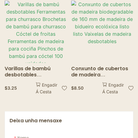
papel Placa de papel
Camping Party For
Papel Patrón Cebra
Kabob Fruit Cocktail
Party Ferramentas para
churrasco
Varillas de bambú
Conxunto de cubertos
desbotables
de madeira
Ferramentas para
biodegradable de 160
Engadir
Engadir
churrasco Brochetas de
mm de madeira de
$
3.25
$
8.50
Á Cesta
Á Cesta
bambú para churrasco
bidueiro ecolóxica listo
Cóctel de froitas
listo Vaixelas de
Ferramentas de
madeira desbotables
madeira para cociña
Pinchos de bambú para
Deixa unha mensaxe
cóctel 100 unidades
Nome