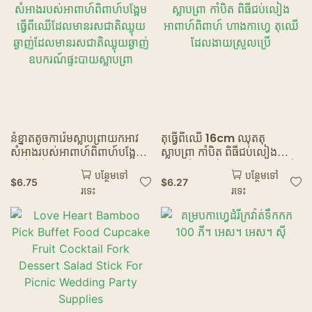
ភោជនីយដ្ឋានខ្មោច
នំខ្នាតតូចការ៉េមស្លាបព្រាយកអាវ
តុធ្វើពីឈើ 16cm ឈុតតុ
សំអាងរបស់អាពាហ៍ពិពាហ៍បង្អែម
ស្លាបព្រា កាំបិត ពិធីជប់លៀង
ធ្វើពីឈើដែលមានរសជាតិឈ្ងុយ
អាពាហ៍ពិពាហ៍ ហាងកាហ្វេ តុឈើ
បន្ថែមទៅ
បន្ថែមទៅ
ឆ្ងាញ់ដែលមានរសជាតិឈ្ងុយឆ្ងាញ់
ដែលងាយស្រួលប្រើ
$
6.75
$
6.27
រទេះ
រទេះ
ឧបករណ៍ផ្ទះបាយស្លាបព្រា