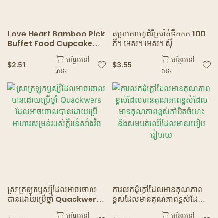
Love Heart Bamboo Pick
គម្របកាហ្វេដំរីក្រវ៉ាត់ទឹកកក 100
Buffet Food Cupcake
ភី។ អេស។ អេស។ ស៊ី
Fruit Cocktail Fork
បន្ថែមទៅ
បន្ថែមទៅ
Dessert Salad Stick For
$
2.51
$
3.55
រទេះ
រទេះ
Picnic Wedding Party
Supplies
ស្រាក្រឡុកឫស្សីដែលអាចចោល
ការលក់ដុំក្តៅដែលមានគុណភាព
បានដោយប្រើថ្នាំ Quackwers
ខ្ពស់ដែលមានគុណភាពខ្ពស់ដែល
ដែលអាចចោលបានដោយប្រើ
មានគុណភាពខ្ពស់កាំបិតចំហេះ
បន្ថែមទៅ
បន្ថែមទៅ