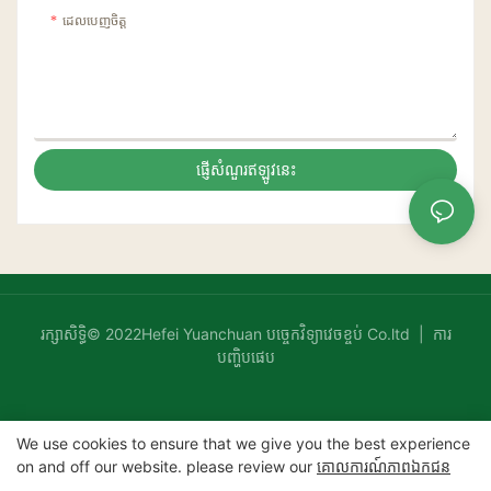
ដេលបេញចិត្ដ
ផ្ញើសំណួរឥឡូវនេះ
រក្សាសិទ្ធិ© 2022Hefei Yuanchuan បច្ចេកវិទ្យាវេចខ្ចប់ Co.ltd |
ការ
បញ្ហិបផេប
We use cookies to ensure that we give you the best experience
on and off our website. please review our
គោលការណ៍​ភាព​ឯកជន