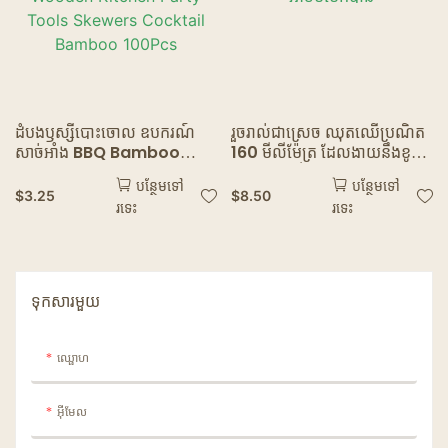
ដំបងឫស្សីបោះចោល ឧបករណ៍
រួចរាល់ជាស្រេច ឈុតឈើប្រណិត
សាច់អាំង BBQ Bamboo
160 មីលីម៉ែត្រ ដែលងាយនឹងខូច
Skewers Fruit Cocktail
បរិស្ថាន ឈើ Birch ដែលអាច
បន្ថែមទៅ
បន្ថែមទៅ
Wooden Kitchen Party
បំបែកបាន
$
3.25
$
8.50
រទេះ
រទេះ
Tools Skewers Cocktail
Bamboo 100Pcs
ទុកសារមួយ
ឈ្ផោហ
អ៊ីមែល