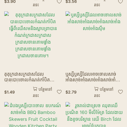
អាហារសម្រន់របស់ក្លឹបនំសាំងវិច
និងសមបត់ឈើដែលមានរបៀប
$
3.90
$
3.56
រទេះ
រទេះ
រៀបរយ
តុតុក្រដាសក្រដាសដែល
ឫស្សីឫស្សីដែលអាចចោលសាច់
បានបោះចោលកំណត់កាំបិត
អាំងសាច់អាំងសាច់អាំងសាច់អាំង
ធ្វើពីឈើសមនិងស្លាបព្រាបាន
សាច់អាំងស៊ីម
បន្ថែមទៅ
បន្ថែមទៅ
កំណត់ក្រដាសក្រដាស
$
1.49
$
2.79
រទេះ
រទេះ
ក្រដាសចានគោមផ្ទាំង
ក្រដាសចានគោមផ្ទាំង
ក្រដាសចានគោម។