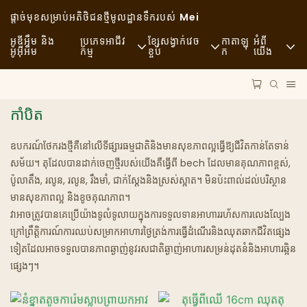
ផ្តាច់មុខសម្រាប់អតិថិជនថ្មី
មូលដ្ឋានទឹករបស់ Mei
អូឌីអឹម និង
ប្រភេទអាជីវ
ខ្សែសង្វាក់វេច
កាតាឡុ
អំពី
អូអ៊ីអឹម
កម្ម
ខ្ចប់
ក
យើង
អាហាររហ័ស
វត្ថុធាតុដើម
ព័ត៌មាន
កាំបិត
ធម្មតា
ការដឹកជញ្ជូន
និរន្តរភាព
ភោជនីយដ្ឋានលំដាប់ខ្ពស់
ដំណើរការ
ករណី
ឧបករណ៍ថែករងថ្មីគឺនៅលើទីផ្សារធម្មជាតិនិងមានសុខភាពល្អធ្វើឱ្យជីវិតកាន់តែទាន់
សម័យ។ តុដែលបានដាក់ចេញថ្មីរបស់យើងគឺធ្វើពី bech ដែលមានគុណភាពខ្ពស់,
ហាងកាហ្វេ និងហាងកាហ្វេ
បច្ចេកវិទ្យា
FAQS
ប៉ូលាតឹង, រលូន, រលូន, រឹងមាំ, ជាក់ស្តែងនិងស្រស់ស្អាត។ មិនប៉ះពាល់ដល់បរិស្ថាន
មានសុខភាពល្អ និងខូចគុណភាព។
ប៊ូហ្វេ
ប្លុក
វាអាចត្រូវបានគេប្រើយ៉ាងទូលំទូលាយក្នុងការទទួលទានអាហាររហ័សការលេងល្បែង
ក្រៅព្រឹត្តិការណ៍ការឈប់សម្រាកអាហារថ្ងៃត្រង់ការធ្វើដំណើរនិងឈុតឆាកជីវិតផ្សេង
រថយន្ត​ដឹក​អាហារ
ទៀតដែលអាចទទួលបានភាពឆ្ងាញ់នូវរសជាតិឆ្ងាញ់អាហារសម្រន់ដុតនំនិងអាហារឆ្អិន
ផ្សេងៗ។
ហាងនំប៉័ង
ស្លាបព្រាខ្លាញ់