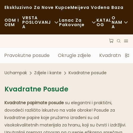
Ekskluzivno Za Nove Kupce
Meijeva Vodena Baza
VRSTA
O
ODM I
Lanac Za
KATAL
POSLOVANJ
NAM
OEM
Pakovanje
OG
A
A
Brza Hrana
Vijesti
Sirovine
Ležerno
Održivost
Prijevoz
Pravokutne posude
Okrugle zdjele
Kvadratne po
Fina Kuhinja
Slučajevi
Proces
Uchampak
Zdjele i kante
Kvadratne posude
Kafići I Kafići
FAQS
Tehnologija
Kvadratne Posude
Švedski Stol
Blog
Kvadratne papirnate posude
Kamioni S Hranom
su elegantni i praktični,
dovodeći različito iskustvo na vaše obroke! Posude za
Pekara
kvadratne papire koje pružamo izrađeni su od
visokokvalitetnih materijala za hranu, koji su čvrsti i izdržljivi.
Masna Kašika
Unutrašnji premaz otporan na curenje efikasno sprečava