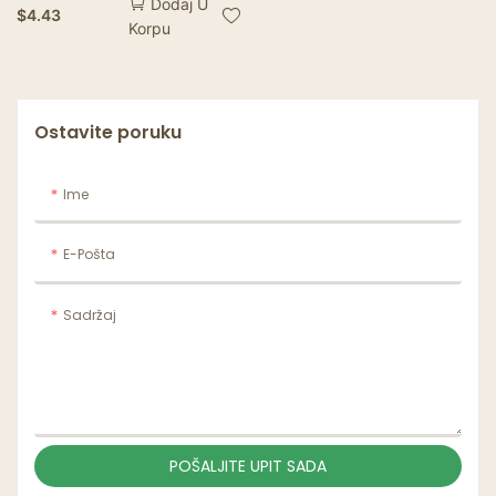
Dodaj U
Rođendan Vjenčanje
$
4.43
Korpu
Posuđe za jelo Posuđe
za papir za jednokratnu
upotrebu Bijela papirna
zdjela
Ostavite poruku
Ime
E-Pošta
Sadržaj
POŠALJITE UPIT SADA