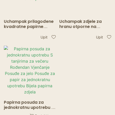
Uchampak prilagođene
Uchampak zdjele za
kvadratne papirne
hranu otporne na
zdjele – masnootporne,
masnoću –
vodootporne,
visokokvalitetne zdjele
Upit
Upit
jednokratne zdjele za
za restorane i salatu
prehrambenu industriju
Papirna posuda za
jednokratnu upotrebu S
tanjirima za večeru