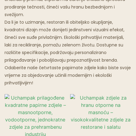
prodiranje tečnosti, čineći vašu hranu bezbednijom i
Restorani S Duhovima
svežijom.
Da li je to uzimanje, restoran ili obiteljsko okupljanje,
kvadratni dizajn može donijeti jedinstveni vizualni efekat,
čineći sve suđe privlačnijim. Ekološki prihvatljivi materijali,
laki za recikliranje, pomažu zelenom životu. Dostupne su
različite specifikacije, podržavaju personalizirano
prilagođavanje i poboljšavaju prepoznatljivost brenda.
Odaberite naše četvrtaste papirnate zdjele kako biste svoje
vrijeme za objedovanje učinili modernijim i ekološki
prihvatljivijim!