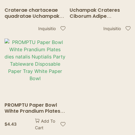
Craterae chartaceae
Uchampak Crateres
quadratae Uchampak
Ciborum Adipe
factae ad usum – adipe
Imperviae – Crateres
resistentes, aquae
Popinarum et
Inquisitio
Inquisitio
imperviae, et cibo
Acetariarum Altae
aptae.
Qualitatis
PROMPTU Paper Bowl
Wihte Prandium Plates
dies natalis Nuptialis
Add To
Party Tableware
$
4.43
Cart
Disposable Paper Tray