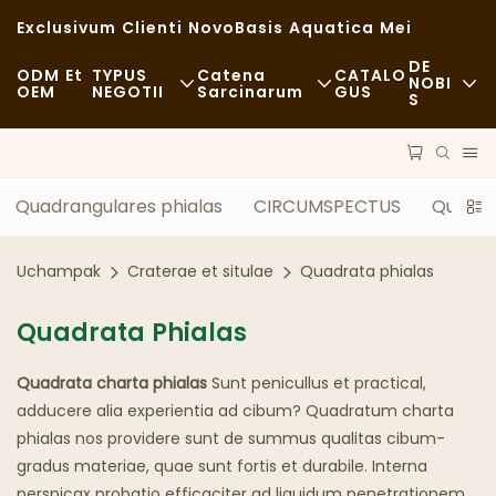
Exclusivum Clienti Novo
Basis Aquatica Mei
DE
ODM Et
TYPUS
Catena
CATALO
NOBI
OEM
NEGOTII
Sarcinarum
GUS
S
Nuntii
Cibus Rapidus
Materiae Crudae
Sustentabilita
Casualis
Vectura
Quadrangulares phialas
CIRCUMSPECTUS
Quadra
Casus
Cenae Exquisitae
Processus
Uchampak
Craterae et situlae
Quadrata phialas
FAQS
Cafeae Et Tabernae Coffeariae
Technologia
Quadrata Phialas
Blog
Buffet
Quadrata charta phialas
Sunt penicullus et practical,
Currus Cibarii
adducere alia experientia ad cibum? Quadratum charta
phialas nos providere sunt de summus qualitas cibum-
Pistrina
gradus materiae, quae sunt fortis et durabile. Interna
Cochlear Pinguis
perspicax probatio efficaciter ad liquidum penetrationem