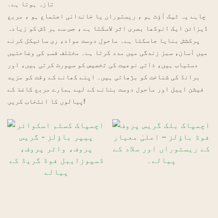
تازہ ہوتا ہے۔
چاہے یہ ٹیک آؤٹ ہو ، ریستوراں یا خاندانی اجتماع ہو ، مربع
گھوسٹ ریستوراں
ڈیزائن ایک انوکھا بصری اثر لاسکتا ہے ، جس سے ہر ڈش کو زیادہ
پرکشش بنایا جاسکتا ہے۔ ماحول دوست مواد، ری سائیکل کرنے
میں آسان، سبز زندگی میں مدد کرتا ہے۔ مختلف قسم کی وضاحتیں
دستیاب ہیں، ذاتی نوعیت کی تخصیص کو سپورٹ کرتی ہیں، اور
برانڈ کی شناخت کو بڑھاتی ہیں۔ اپنے کھانے کے وقت کو مزید
فیشن ایبل اور ماحول دوست بنانے کے لیے ہمارے مربع کاغذ کے
پیالوں کا انتخاب کریں!