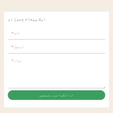
ایک پیغام چھوڑ دو
نام
ای میل
مواد
اب انکوائری بھیجیں