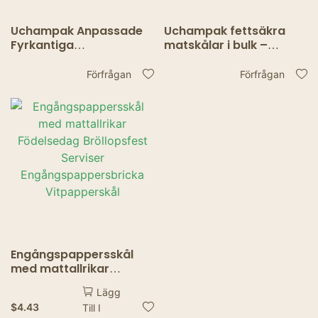
Uchampak Anpassade
Uchampak fettsäkra
Fyrkantiga
matskålar i bulk –
Pappersskålar –
Högkvalitativa
Fetttåliga, Vattentäta,
restaurang- och
Förfrågan
Förfrågan
Engångsskålar för
salladsskålar
Livsmedelskvalitet
Engångspappersskål
med mattallrikar
Födelsedag Bröllopsfest
Lägg
Serviser
$
4.43
Till I
Engångspappersbricka