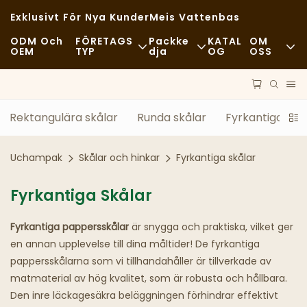
Exklusivt För Nya Kunder
Meis Vattenbas
ODM Och
FÖRETAGS
Packke
KATAL
OM
OEM
TYP
Dja
OG
OSS
Snabbmat
Råvaror
Nyheter
Tillfällig
Transport
Hållbarhet
Rektangulära skålar
Runda skålar
Fyrkantiga skå
Finare Middagar
Behandla
Fall
Uchampak
Skålar och hinkar
Fyrkantiga skålar
Kaféer Och Kaféer
Teknologi
FAQS
Fyrkantiga Skålar
Buffé
Blogg
Fyrkantiga pappersskålar
är snygga och praktiska, vilket ger
Matvagnar
en annan upplevelse till dina måltider! De fyrkantiga
pappersskålarna som vi tillhandahåller är tillverkade av
Bageri
matmaterial av hög kvalitet, som är robusta och hållbara.
Den inre läckagesäkra beläggningen förhindrar effektivt
Fet Sked