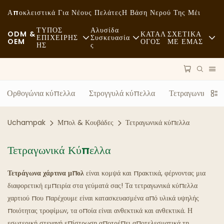
Αποκλειστικά Για Νέους Πελάτες
Η Βάση Νερού Της Μέι
ΤΥΠΟΣ
Αλυσίδα
ODM &
ΚΑΤΑΛ
ΣΧΕΤΙΚΑ
ΕΠΙΧΕΙΡΗΣ
Συσκευασία
OEM
ΟΓΟΣ
ΜΕ ΕΜΑΣ
ΗΣ
Σ
Γρήγορο Φαγητό
Πρώτες Ύλες
Νέα
Ανέμελος
Μεταφορά
Βιωσιμότητα
Ορθογώνια κύπελλα
Στρογγυλά κύπελλα
Τετραγωνικά κύ
Εκλεκτό Φαγητό
Διαδικασία
Υποθέσεις
Uchampak
Μπολ & Κουβάδες
Τετραγωνικά κύπελλα
Καφετέριες Και Καφετέριες
Τεχνολογία
FAQS
Τετραγωνικά Κύπελλα
Μπουφές
Ιστολόγιο
Τετράγωνα χάρτινα μπολ
Φορτηγά Τροφίμων
είναι κομψά και πρακτικά, φέρνοντας μια
διαφορετική εμπειρία στα γεύματά σας! Τα τετραγωνικά κύπελλα
Αρτοποιείο
χαρτιού που παρέχουμε είναι κατασκευασμένα από υλικά υψηλής
ποιότητας τροφίμων, τα οποία είναι ανθεκτικά και ανθεκτικά. Η
Λιπαρό Κουτάλι
εσωτερική στεγανή επίστρωση αποτρέπει αποτελεσματικά τη