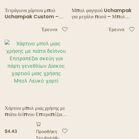
Τετράγωνα χάρτινα μπολ
Μπολ φαγητού Uchampak
Uchampak Custom –
για μεγάλα ποσά – Μπολ
Ανθεκτικά σε λιπαρές ουσίες,
εστιατορίων και σαλάτας
αδιάβροχα, μιας χρήσης μπολ
υψηλής ποιότητας
Έρευνα
Έρευνα
τροφίμων
Χάρτινο μπολ μιας χρήσης με
πιάτα δείπνου Επιτραπέζια
σκεύη για πάρτι γενεθλίων
Δίσκος χαρτιού μιας χρήσης
$
4.43
Προσθήκη
Μπολ Λευκό χαρτί
Στο Καλάθι