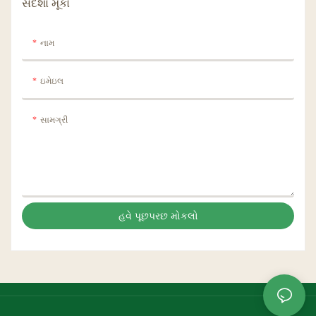
સંદેશો મૂકો
નામ
ઇમેઇલ
સામગ્રી
હવે પૂછપરછ મોકલો