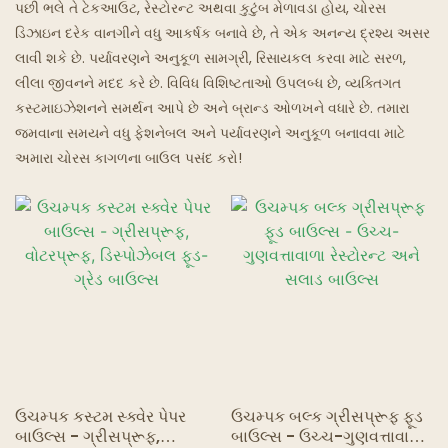
પછી ભલે તે ટેકઆઉટ, રેસ્ટોરન્ટ અથવા કુટુંબ મેળાવડા હોય, ચોરસ
ડિઝાઇન દરેક વાનગીને વધુ આકર્ષક બનાવે છે, તે એક અનન્ય દ્રશ્ય અસર
ઘોસ્ટ રેસ્ટોરન્ટ્સ
લાવી શકે છે. પર્યાવરણને અનુકૂળ સામગ્રી, રિસાયકલ કરવા માટે સરળ,
લીલા જીવનને મદદ કરે છે. વિવિધ વિશિષ્ટતાઓ ઉપલબ્ધ છે, વ્યક્તિગત
કસ્ટમાઇઝેશનને સમર્થન આપે છે અને બ્રાન્ડ ઓળખને વધારે છે. તમારા
જમવાના સમયને વધુ ફેશનેબલ અને પર્યાવરણને અનુકૂળ બનાવવા માટે
અમારા ચોરસ કાગળના બાઉલ પસંદ કરો!
ઉચમ્પક કસ્ટમ સ્ક્વેર પેપર
ઉચમ્પક બલ્ક ગ્રીસપ્રૂફ ફૂડ
બાઉલ્સ - ગ્રીસપ્રૂફ,
બાઉલ્સ - ઉચ્ચ-ગુણવત્તાવાળા