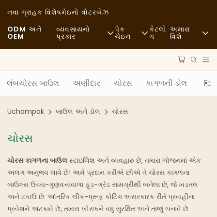
નવા ગ્રાહક વિશેષ
મેઇનો વોટરબેઝ
ODM અને
વ્યવસાયનો
પેક
કેટલો
અમારા
OEM
પ્રકાર
ચેઇન
ગ
વિશે
ફાસ્ટ ફૂડ
કાચો માલ
સમાચાર
કેઝ્યુઅલ
પરિવહન
ટકાઉપણું
લંબચોરસ બાઉલ
અણીદાર
ચોરસ
કાગળની ડોલ
બાઉ
ફાઇન ડાઇનિંગ
પ્રક્રિયા
કેસ
Uchampak
બાઉલ અને ડોલ
ચોરસ
કાફે અને કોફી શોપ્સ
ટેકનોલોજી
FAQS
ચોરસ
બફેટ
બ્લોગ
ચોરસ કાગળના બાઉલ
સ્ટાઇલિશ અને વ્યવહારુ છે, તમારા ભોજનમાં એક
ફૂડ ટ્રક્સ
અલગ અનુભવ લાવે છે! અમે પ્રદાન કરીએ છીએ તે ચોરસ કાગળના
બાઉલ્સ ઉચ્ચ-ગુણવત્તાવાળા ફૂડ-ગ્રેડ સામગ્રીથી બનેલા છે, જે ખડતલ
બેકરી
અને ટકાઉ છે. આંતરિક લીક-પ્રૂફ કોટિંગ અસરકારક રીતે પ્રવાહીના
પ્રવેશને અટકાવે છે, તમારા ખોરાકને વધુ સુરક્ષિત અને તાજું બનાવે છે.
ચીકણું ચમચી