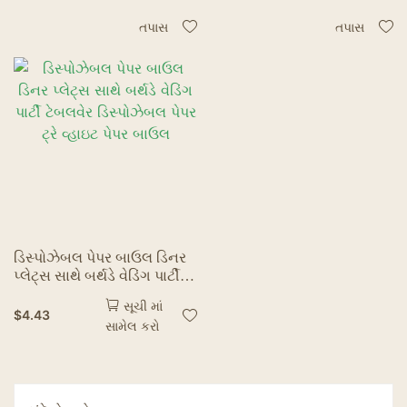
વોટરપ્રૂફ, ડિસ્પોઝેબલ ફૂડ-
રેસ્ટોરન્ટ અને સલાડ બાઉલ્સ
ગ્રેડ બાઉલ્સ
તપાસ
તપાસ
ડિસ્પોઝેબલ પેપર બાઉલ ડિનર
પ્લેટ્સ સાથે બર્થડે વેડિંગ પાર્ટી
ટેબલવેર ડિસ્પોઝેબલ પેપર ટ્રે
સૂચી માં
વ્હાઇટ પેપર બાઉલ
$
4.43
સામેલ કરો