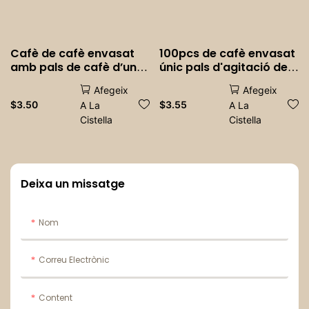
Cafè de cafè envasat
100pcs de cafè envasat
amb pals de cafè d’un
únic pals d'agitació de
sol ús de fusta s’agita
fusta d'un sol ús
Afegeix
Afegeix
gelaters de gelat fred
agitadors de fusta gelat
$
3.50
$
3.55
A La
A La
fred beure remenant
Cistella
Cistella
popsicle
Deixa un missatge
Nom
Correu Electrònic
Content