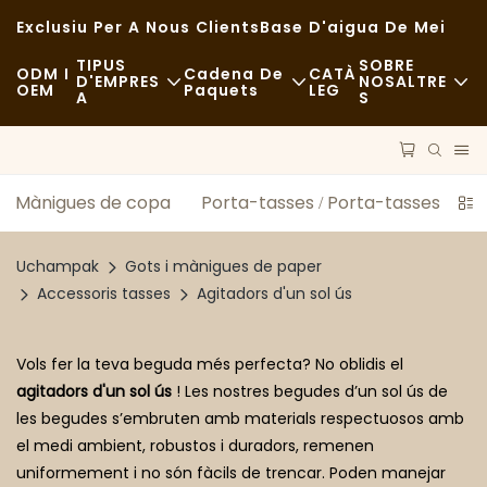
Exclusiu Per A Nous Clients
Base D'aigua De Mei
TIPUS
SOBRE
ODM I
Cadena De
CATÀ
D'EMPRES
NOSALTRE
OEM
Paquets
LEG
A
S
Menjar Ràpid
Notícies
Matèries Primeres
Casual
Sostenibilitat
Transport
Mànigues de copa
Porta-tasses / Porta-tasses
T
Menjar De Luxe
Casos
Procés
Uchampak
Gots i mànigues de paper
Cafeteries I Cafeteries
FAQS
Tecnologia
Accessoris tasses
Agitadors d'un sol ús
Bufet
Bloc
Vols fer la teva beguda més perfecta? No oblidis el
Food Trucks
agitadors d'un sol ús
! Les nostres begudes d’un sol ús de
les begudes s’embruten amb materials respectuosos amb
Fleca
el medi ambient, robustos i duradors, remenen
uniformement i no són fàcils de trencar. Poden manejar
Cullera Greixosa