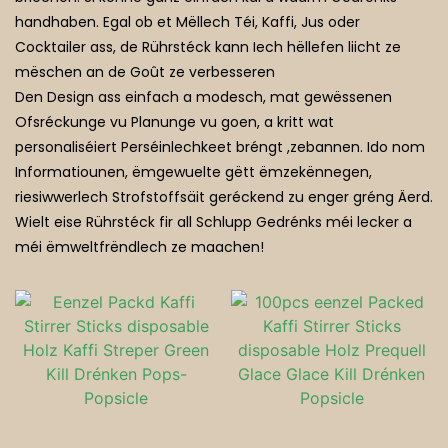
handhaben. Egal ob et Mëllech Téi, Kaffi, Jus oder
Geeschterrestauranten
Cocktailer ass, de Rührstéck kann Iech hëllefen liicht ze
mëschen an de Goût ze verbesseren
Den Design ass einfach a modesch, mat gewëssenen
Ofsréckunge vu Planunge vu goen, a kritt wat
personaliséiert Perséinlechkeet bréngt ,zebannen. Ido nom
Informatiounen, ëmgewuelte gëtt ëmzekënnegen,
riesiwwerlech Strofstoffsäit geréckend zu enger gréng Äerd.
Wielt eise Rührstéck fir all Schlupp Gedrénks méi lecker a
méi ëmweltfrëndlech ze maachen!