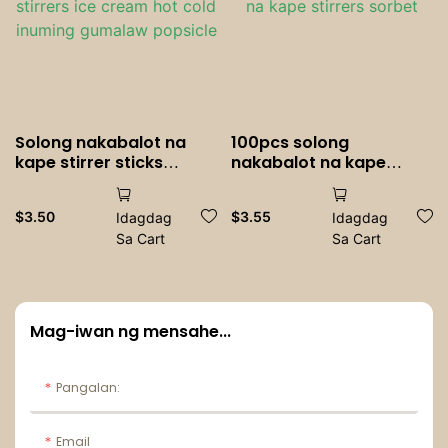
Solong nakabalot na
100pcs solong
kape stirrer sticks
nakabalot na kape
disposable wooden
stirrer sticks disposable
coffee stirrers ice
kahoy na kape stirrers
$
3.50
$
3.55
Idagdag
Idagdag
cream hot cold inuming
sorbet
Sa Cart
Sa Cart
gumalaw popsicle
Mag-iwan ng mensahe...
Pangalan:
Email