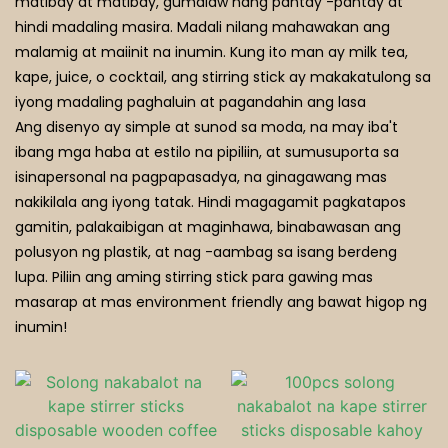
matibay at matibay, gumalaw nang pantay -pantay at
Mamantikang Kutsara
hindi madaling masira. Madali nilang mahawakan ang
Mga Restoran Ng Multo
malamig at maiinit na inumin. Kung ito man ay milk tea,
kape, juice, o cocktail, ang stirring stick ay makakatulong sa
iyong madaling paghaluin at pagandahin ang lasa
Ang disenyo ay simple at sunod sa moda, na may iba't
ibang mga haba at estilo na pipiliin, at sumusuporta sa
isinapersonal na pagpapasadya, na ginagawang mas
nakikilala ang iyong tatak. Hindi magagamit pagkatapos
gamitin, palakaibigan at maginhawa, binabawasan ang
polusyon ng plastik, at nag -aambag sa isang berdeng
lupa. Piliin ang aming stirring stick para gawing mas
masarap at mas environment friendly ang bawat higop ng
inumin!