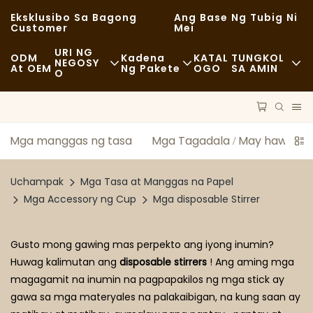
Eksklusibo Sa Bagong
Ang Base Ng Tubig Ni
Customer
Mei
URI NG
ODM
Kadena
KATAL
TUNGKOL
NEGOSY
At OEM
Ng Pakete
OGO
SA AMIN
O
Mabilisang Pagkain
Mga Hilaw Na Materyales
Balita
Kaswal
Transportasyon
Pagpapanatili
Mga manggas ng tasa
Mga Tagadala / May hawak n
Magandang Kainan
Proseso
Mga Kaso
Uchampak
Mga Tasa at Manggas na Papel
Mga Cafe At Coffee Shop
Teknolohiya
FAQS
Mga Accessory ng Cup
Mga disposable Stirrer
Buffet
Blog
Gusto mong gawing mas perpekto ang iyong inumin?
Mga Food Truck
Huwag kalimutan ang
disposable stirrers
! Ang aming mga
magagamit na inumin na pagpapakilos ng mga stick ay
Panaderya
gawa sa mga materyales na palakaibigan, na kung saan ay