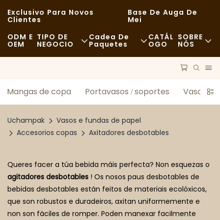
Exclusivo Para Novos
Base De Auga De
Clientes
Mei
ODM E
TIPO DE
Cadea De
CATÁL
SOBRE
OEM
NEGOCIO
Paquetes
OGO
NÓS
Comida Rápida
Materias Primas
Noticias
Informal
Transporte
Sostibilidade
Mangas de copa
Portavasos / soportes
Vaso úni
Ceas De Alta Cociña
Proceso
Casos
Uchampak
Vasos e fundas de papel
Cafeterías E Cafeterías
Tecnoloxía
FAQS
Accesorios copas
Axitadores desbotables
Bufé
Blog
Queres facer a túa bebida máis perfecta? Non esquezas o
agitadores desbotables
! Os nosos paus desbotables de
Camións De Comida
bebidas desbotables están feitos de materiais ecolóxicos,
Panadería
que son robustos e duradeiros, axitan uniformemente e
non son fáciles de romper. Poden manexar facilmente