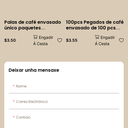
Palas de café envasado
100pcs Pegados de café
único paquetes
envasado de 100 pcs
desbotables de café de
paquetes de café de
Engadir
Engadir
madeira desbotados
madeira desbotables
$
3.50
$
3.55
Á Cesta
Á Cesta
xeados xeados fríos
axitadores de madeira
xeados xeados fríos
Deixar unha mensaxe
Nome:
Correo Electrónico
Contido