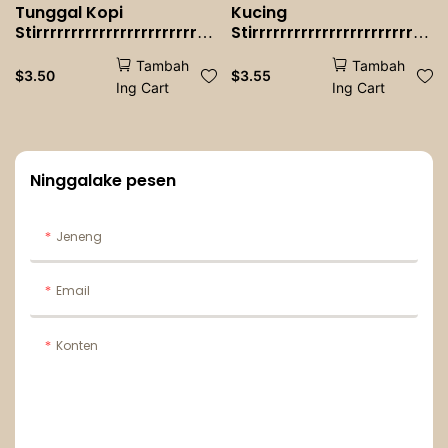
Tunggal Kopi
Kucing
Stirrrrrrrrrrrrrrrrrrrrrrrrr
Stirrrrrrrrrrrrrrrrrrrrrrrrr
rrrrrrrrrrrrrrrrrrrrrrrrrrrr
rrik Kacang Kerja
Tambah
Tambah
rrrrrrrrrrrrrrrrrrrrrik sing
Tunggal 100pcs
$
3.50
$
3.55
Ing Cart
Ing Cart
Berbentuk Kayu Kayu
Kayu Es krim Panas
Ngombe
Ninggalake pesen
Jeneng
Email
Konten