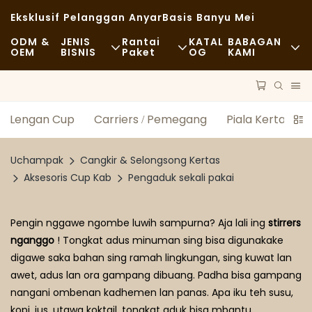
Eksklusif Pelanggan Anyar
Basis Banyu Mei
ODM &
JENIS
Rantai
KATAL
BABAGAN
OEM
BISNIS
Paket
OG
KAMI
Panganan Cepet
Bahan Baku
Pawarta
Kasual
Transportasi
Kelestarian
Lengan Cup
Carriers / Pemegang
Piala Kertas Di
Panganan Apik
Proses
Kasus
Uchampak
Cangkir & Selongsong Kertas
Kafe Lan Kedai Kopi
Teknologi
FAQS
Aksesoris Cup Kab
Pengaduk sekali pakai
Prasmanan
Blog
Pengin nggawe ngombe luwih sampurna? Aja lali ing
stirrers
nganggo
! Tongkat adus minuman sing bisa digunakake
Truk Panganan
digawe saka bahan sing ramah lingkungan, sing kuwat lan
Toko Roti
awet, adus lan ora gampang dibuang. Padha bisa gampang
nangani ombenan kadhemen lan panas. Apa iku teh susu,
Sendok Sing Lemu
kopi, jus, utawa koktail, tongkat aduk bisa mbantu