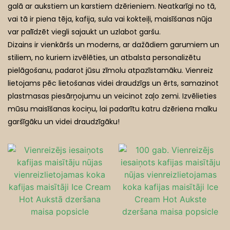
galā ar aukstiem un karstiem dzērieniem. Neatkarīgi no tā,
vai tā ir piena tēja, kafija, sula vai kokteiļi, maisīšanas nūja
Spoku Restorāni
var palīdzēt viegli sajaukt un uzlabot garšu.
Dizains ir vienkāršs un moderns, ar dažādiem garumiem un
stiliem, no kuriem izvēlēties, un atbalsta personalizētu
pielāgošanu, padarot jūsu zīmolu atpazīstamāku. Vienreiz
lietojams pēc lietošanas videi draudzīgs un ērts, samazinot
plastmasas piesārņojumu un veicinot zaļo zemi. Izvēlieties
mūsu maisīšanas kociņu, lai padarītu katru dzēriena malku
garšīgāku un videi draudzīgāku!