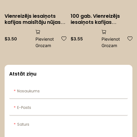
Vienreizējs iesaiņots
100 gab. Vienreizējs
kafijas maisītāju nūjas
iesaiņots kafijas
vienreizlietojamas koka
maisītāju nūjas
kafijas maisītāji Ice
vienreizlietojamas koka
$
3.50
$
3.55
Pievienot
Pievienot
Cream Hot Aukstā
kafijas maisītāji Ice
Grozam
Grozam
dzeršana maisa
Cream Hot Aukste
popsicle
dzeršana maisa
popsicle
Atstāt ziņu
Nosaukums
E-Pasts
Saturs