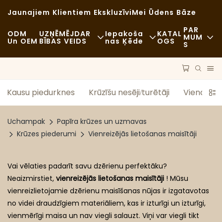
Jaunajiem Klientiem Ekskluzīvi
Mei Ūdens Bāze
PAR
ODM
UZŅĒMĒJDAR
Iepakoša
KATAL
MUM
Un OEM
BĪBAS VEIDS
Nas Ķēde
OGS
S
Ziņas
Ātrā Ēdināšana
Izejvielas
Ilgtspējība
Ikdienas
Transports
Kausu piedurknes
Krūzīšu nesēji/turētāji
Viena tap
Gadījumi
Izsmalcināta Ēdināšana
Process
Uchampak
Papīra krūzes un uzmavas
FAQS
Kafejnīcas Un Kafijas Veikali
Tehnoloģija
Krūzes piederumi
Vienreizējās lietošanas maisītāji
Blogs
Bufete
Vai vēlaties padarīt savu dzērienu perfektāku?
Pārtikas Furgoni
Neaizmirstiet,
vienreizējās lietošanas maisītāji
! Mūsu
vienreizlietojamie dzērienu maisīšanas nūjas ir izgatavotas
Maiznīca
no videi draudzīgiem materiāliem, kas ir izturīgi un izturīgi,
vienmērīgi maisa un nav viegli salauzt. Viņi var viegli tikt
Taukaina Karote