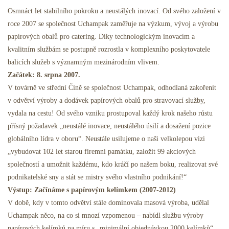
Mastná Lžíce
Osmnáct let stabilního pokroku a neustálých inovací. Od svého založení v
roce 2007 se společnost Uchampak zaměřuje na výzkum, vývoj a výrobu
Restaurace Duchů
papírových obalů pro catering. Díky technologickým inovacím a
kvalitním službám se postupně rozrostla v komplexního poskytovatele
balicích služeb s významným mezinárodním vlivem.
Začátek: 8. srpna 2007.
V továrně ve střední Číně se společnost Uchampak, odhodlaná zakořenit
v odvětví výroby a dodávek papírových obalů pro stravovací služby,
vydala na cestu! Od svého vzniku prostupoval každý krok našeho růstu
přísný požadavek „neustálé inovace, neustálého úsilí a dosažení pozice
globálního lídra v oboru“. Neustále usilujeme o naši velkolepou vizi
„vybudovat 102 let starou firemní památku, založit 99 akciových
společností a umožnit každému, kdo kráčí po našem boku, realizovat své
podnikatelské sny a stát se mistry svého vlastního podnikání!“
Výstup: Začínáme s papírovým kelímkem (2007-2012)
V době, kdy v tomto odvětví stále dominovala masová výroba, udělal
Uchampak něco, na co si mnozí vzpomenou – nabídl službu výroby
papírových kelímků na míru s „minimální objednávkou 2000 kelímků“.