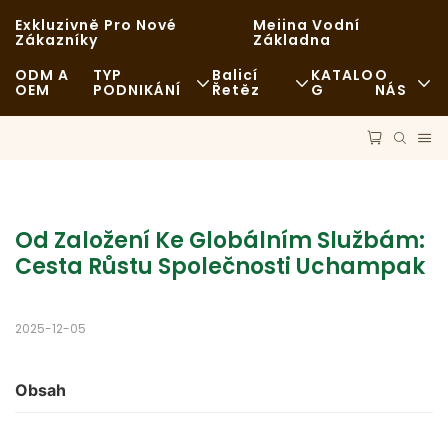
Exkluzivně Pro Nové
Meiina Vodní
Zákazníky
Základna
ODM A
TYP
Balicí
KATALO
O
OEM
PODNIKÁNÍ
Řetěz
G
NÁS
Rychlé Občerstvení
Suroviny
Zprávy
Neformální
Přeprava
Udržitelnost
Luxusní Restaurace
Proces
Případy
Od Založení Ke Globálním Službám: 
Cesta Růstu Společnosti Uchampak
Kavárny A Kavárny
Technologie
FAQS
Bufet
Blog
2025-12-05
Pojízdné Občerstvení
Obsah
Pekárna