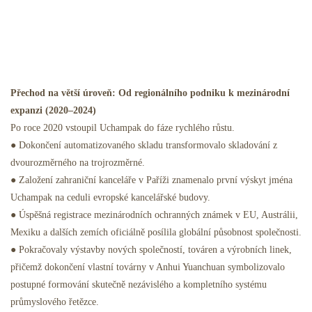
Přechod na větší úroveň: Od regionálního podniku k mezinárodní
expanzi (2020–2024)
Po roce 2020 vstoupil Uchampak do fáze rychlého růstu.
● Dokončení automatizovaného skladu transformovalo skladování z
dvourozměrného na trojrozměrné.
● Založení zahraniční kanceláře v Paříži znamenalo první výskyt jména
Uchampak na ceduli evropské kancelářské budovy.
● Úspěšná registrace mezinárodních ochranných známek v EU, Austrálii,
Mexiku a dalších zemích oficiálně posílila globální působnost společnosti.
● Pokračovaly výstavby nových společností, továren a výrobních linek,
přičemž dokončení vlastní továrny v Anhui Yuanchuan symbolizovalo
postupné formování skutečně nezávislého a kompletního systému
průmyslového řetězce.