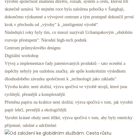
výrobní společnost znamená důvěru, rozsah, systém a cestu, kterou trh
skutečně uznává. Ve stejném roce byla založena pobočka v Šanghaji,
dokončeno výzkumné a vývojové centrum a tým postupně dokončil první
krok v přechodu od „výroby“ k „inteligentní výrobě“.
Následující roky byly tím, co mnozí nazývali Uchampakovým „obdobím
rozvoje přestupem“: Národní high-tech podnik
Centrum průmyslového designu
Digitální workshop
Vývoj a implementace řady patentovaných produktů – tato ocenění a
úspěchy nebyly jen ozdobou značky, ale spíše konkrétním výsledkem
dlouhodobého závazku společnosti k „technologii jako základu“.
Výroba krabic není složitá; výzva spočívá ve výrobě strojů, které jsou
rychlejší, přesnější a komplexnější.
Přeměna papíru na krabice není složitá; výzva spočívá v tom, jak vyrobit
papír lehčí, pevnější a ekologičtější.
Vyrobit krásné obaly není těžké; výzva spočívá v tom, aby byly esteticky
příjemné, odolné a udržitelné.