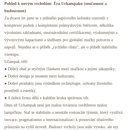
Pohled k novým vrcholům: Éra Uchampaku (současnost a
budoucnost)
Za dvacet let jsme se z jediného papírového kelímku rozrostli v
komplexní podnik s kompletním průmyslovým řetězcem, několika
výrobními základnami, mezinárodními certifikacemi, výzkumnými a
vývojovými kapacitami a službami pro globální značky potravin a
nápojů. Nejedná se o příběh „rychlého růstu“, ale o příběh stabilního
vzestupu.
Učampak věří:
● Dobrý obal je styčným článkem mezi značkou a jejími zákazníky;
● Dobrý design je mostem mezi kulturami;
● Dobré produkty jsou výsledkem technologie, ochrany životního
prostředí a estetiky;
● A dobrá firma dělá v každém kroku správnou věc.
Dnes už Uchampak není jen malou továrnou osvětlenou malou
lampičkou. Stal se stabilním a neustále rostoucím týmem, který využívá
inovace, pragmatismus a internacionalizaci k posouvání obalového
průmyslu na vyšší úroveň. Budoucí vrcholy jsou stále vysoko, ale my