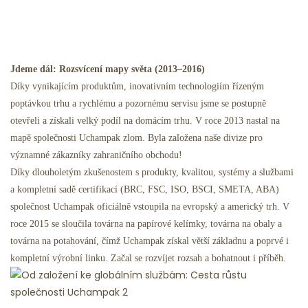
Jdeme dál: Rozsvícení mapy světa (2013–2016)
Díky vynikajícím produktům, inovativním technologiím řízeným
poptávkou trhu a rychlému a pozornému servisu jsme se postupně
otevřeli a získali velký podíl na domácím trhu. V roce 2013 nastal na
mapě společnosti Uchampak zlom. Byla založena naše divize pro
významné zákazníky zahraničního obchodu!
Díky dlouholetým zkušenostem s produkty, kvalitou, systémy a službami
a kompletní sadě certifikací (BRC, FSC, ISO, BSCI, SMETA, ABA)
společnost Uchampak oficiálně vstoupila na evropský a americký trh. V
roce 2015 se sloučila továrna na papírové kelímky, továrna na obaly a
továrna na potahování, čímž Uchampak získal větší základnu a poprvé i
kompletní výrobní linku. Začal se rozvíjet rozsah a bohatnout i příběh.