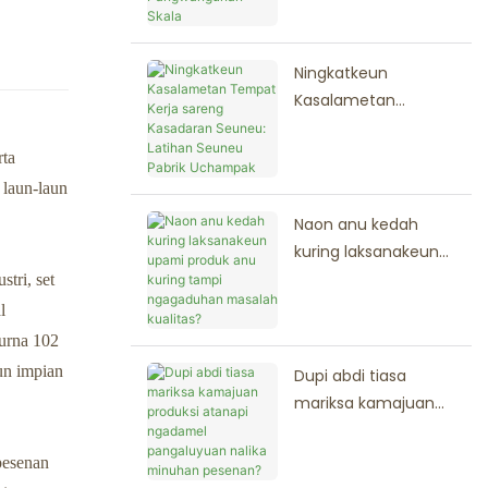
kana Fase Anyar
Pangwangunan
Skala
Ningkatkeun
Kasalametan
Tempat Kerja sareng
Kasadaran Seuneu:
rta
Latihan Seuneu
 laun-laun
Pabrik Uchampak
Naon anu kedah
kuring laksanakeun
upami produk anu
tri, set
kuring tampi
l
ngagaduhan
urna 102
masalah kualitas?
un impian
Dupi abdi tiasa
mariksa kamajuan
produksi atanapi
ngadamel
pesenan
pangaluyuan nalika