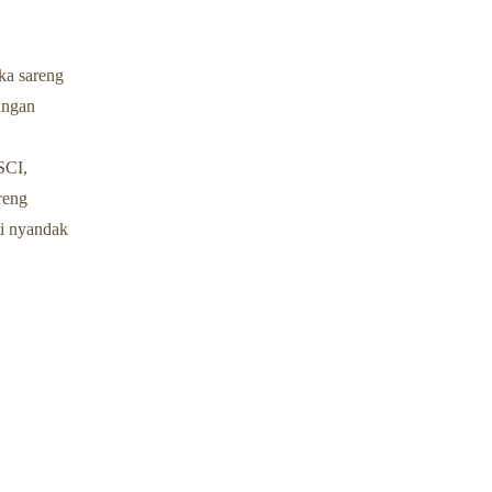
uka sareng
angan
SCI,
reng
ti nyandak