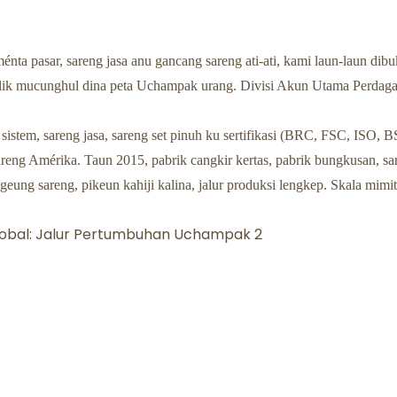
nta pasar, sareng jasa anu gancang sareng ati-ati, kami laun-laun dib
balik mucunghul dina peta Uchampak urang. Divisi Akun Utama Perdag
sistem, sareng jasa, sareng set pinuh ku sertifikasi (BRC, FSC, ISO, B
ng Amérika. Taun 2015, pabrik cangkir kertas, pabrik bungkusan, sa
eung sareng, pikeun kahiji kalina, jalur produksi lengkep. Skala mimi