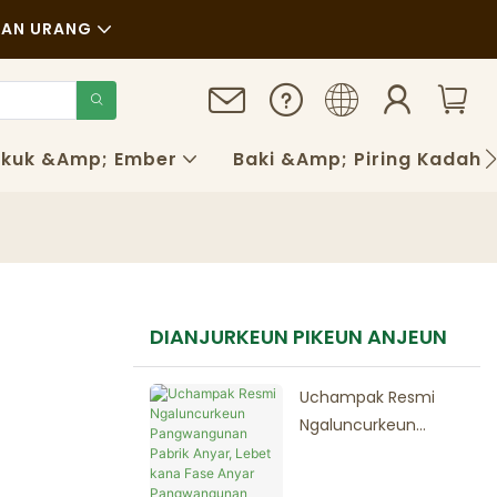
AN URANG
kuk &amp; Ember
Baki &amp; Piring Kadaha
DIANJURKEUN PIKEUN ANJEUN
Uchampak Resmi
Ngaluncurkeun
Pangwangunan
Pabrik Anyar, Lebet