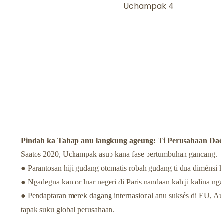
Pindah ka Tahap anu langkung ageung: Ti Perusahaan Daér
Saatos 2020, Uchampak asup kana fase pertumbuhan gancang.
● Parantosan hiji gudang otomatis robah gudang ti dua diménsi k
● Ngadegna kantor luar negeri di Paris nandaan kahiji kalina
● Pendaptaran merek dagang internasional anu suksés di EU, Au
tapak suku global perusahaan.