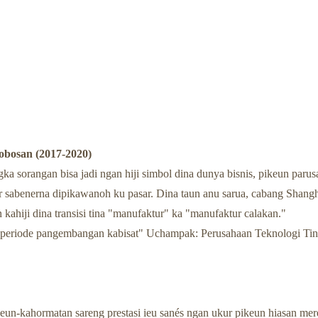
robosan (2017-2020)
a sorangan bisa jadi ngan hiji simbol dina dunya bisnis, pikeun paru
lur sabenerna dipikawanoh ku pasar. Dina taun anu sarua, cabang Shang
kahiji dina transisi tina "manufaktur" ka "manufaktur calakan."
 "periode pangembangan kabisat" Uchampak: Perusahaan Teknologi Tin
n-kahormatan sareng prestasi ieu sanés ngan ukur pikeun hiasan mere