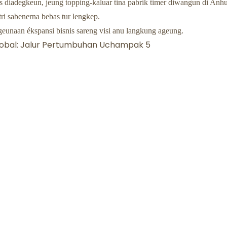
us diadegkeun, jeung topping-kaluar tina pabrik timer diwangun di Anhu
ri sabenerna bebas tur lengkep.
geunaan ékspansi bisnis sareng visi anu langkung ageung.