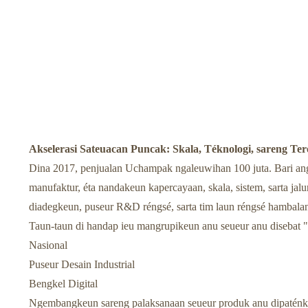
Akselerasi Sateuacan Puncak: Skala, Téknologi, sareng Te
Dina 2017, penjualan Uchampak ngaleuwihan 100 juta. Bari angk
manufaktur, éta nandakeun kapercayaan, skala, sistem, sarta ja
diadegkeun, puseur R&D réngsé, sarta tim laun réngsé hambalan 
Taun-taun di handap ieu mangrupikeun anu seueur anu disebat
Nasional
Puseur Desain Industrial
Bengkel Digital
Ngembangkeun sareng palaksanaan seueur produk anu dipaténkeu