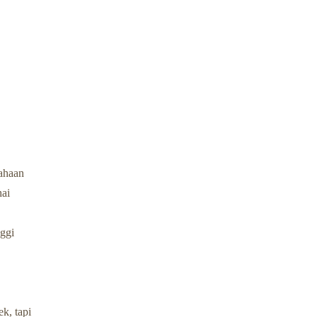
sahaan
hai
ggi
k, tapi