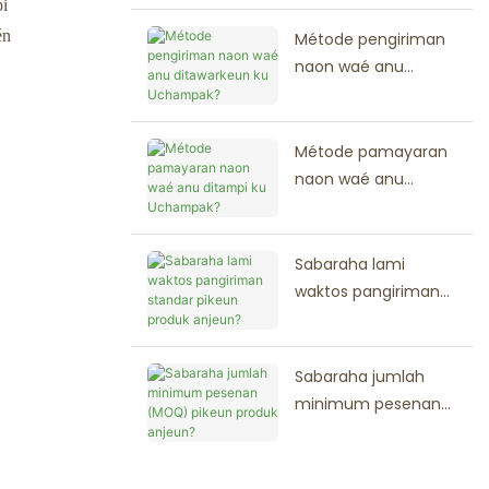
pi
minuhan pesenan?
én
Métode pengiriman
naon waé anu
ditawarkeun ku
Uchampak?
Métode pamayaran
naon waé anu
ditampi ku
Uchampak?
Sabaraha lami
waktos pangiriman
standar pikeun
produk anjeun?
Sabaraha jumlah
minimum pesenan
(MOQ) pikeun
produk anjeun?