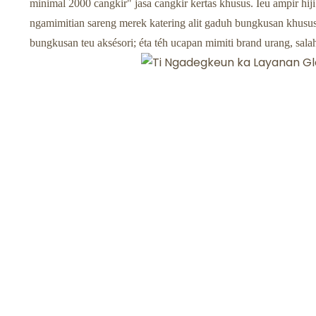
minimal 2000 cangkir" jasa cangkir kertas khusus. Ieu ampir hi
ngamimitian sareng merek katering alit gaduh bungkusan khusus 
bungkusan teu aksésori; éta téh ucapan mimiti brand urang, sala