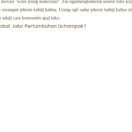
ji inovasi "wani jeung audacious". Éta ngamungkinkeun seueur toko ko
sorangan pikeun kahiji kalina. Urang ogé sadar pikeun kahiji kalina y
h sahiji cara konsumén apal toko.