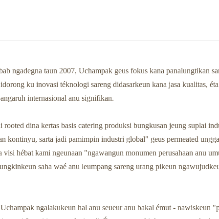
Restoran Hantu
abab ngadegna taun 2007, Uchampak geus fokus kana panalungtikan sa
dorong ku inovasi téknologi sareng didasarkeun kana jasa kualitas, éta
ngaruh internasional anu signifikan.
rooted dina kertas basis catering produksi bungkusan jeung suplai indus
gan kontinyu, sarta jadi pamimpin industri global" geus permeated ungga
na visi hébat kami ngeunaan "ngawangun monumen perusahaan anu um
mungkinkeun saha waé anu leumpang sareng urang pikeun ngawujudke
l, Uchampak ngalakukeun hal anu seueur anu bakal émut - nawiskeun "