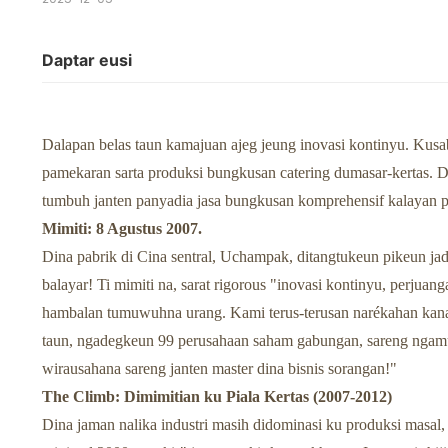
Daptar eusi
Dalapan belas taun kamajuan ajeg jeung inovasi kontinyu. Kus
pamekaran sarta produksi bungkusan catering dumasar-kertas. Di
tumbuh janten panyadia jasa bungkusan komprehensif kalayan pa
Mimiti: 8 Agustus 2007.
Dina pabrik di Cina sentral, Uchampak, ditangtukeun pikeun jadi 
balayar! Ti mimiti na, sarat rigorous "inovasi kontinyu, perjuan
hambalan tumuwuhna urang. Kami terus-terusan narékahan ka
taun, ngadegkeun 99 perusahaan saham gabungan, sareng nga
wirausahana sareng janten master dina bisnis sorangan!"
The Climb: Dimimitian ku Piala Kertas (2007-2012)
Dina jaman nalika industri masih didominasi ku produksi masa