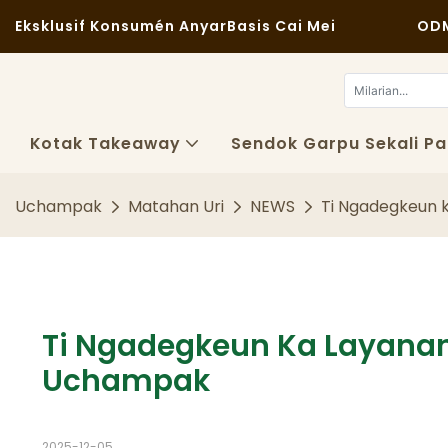
Eksklusif Konsumén Anyar
Basis Cai Mei
ODM
Kotak Takeaway
Sendok Garpu Sekali Pa
Uchampak
Matahan Uri
NEWS
Ti Ngadegkeun 
Ti Ngadegkeun Ka Layanan
Uchampak
2025-12-05