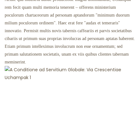
rem fecit quam multi memoria tenerent – ​​offerens ministerium
poculorum chartaceorum ad personam aptandorum "minimum duorum
milium poculorum ordinem". Haec erat fere "audax et temeraris"
innovatio. Permisit multis novis tabernis caffeariis et parvis societatibus
cibariis ut primum suas proprias involucras ad personam aptatas haberent.
Etiam primum intelleximus involucrum non esse ornamentum; sed
primam salutationem societatis, unam ex viis quibus clientes tabernam
meminerint.