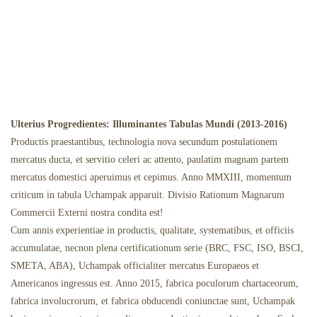
Ulterius Progredientes: Illuminantes Tabulas Mundi (2013-2016)
Productis praestantibus, technologia nova secundum postulationem
mercatus ducta, et servitio celeri ac attento, paulatim magnam partem
mercatus domestici aperuimus et cepimus. Anno MMXIII, momentum
criticum in tabula Uchampak apparuit. Divisio Rationum Magnarum
Commercii Externi nostra condita est!
Cum annis experientiae in productis, qualitate, systematibus, et officiis
accumulatae, necnon plena certificationum serie (BRC, FSC, ISO, BSCI,
SMETA, ABA), Uchampak officialiter mercatus Europaeos et
Americanos ingressus est. Anno 2015, fabrica poculorum chartaceorum,
fabrica involucrorum, et fabrica obducendi coniunctae sunt, Uchampak