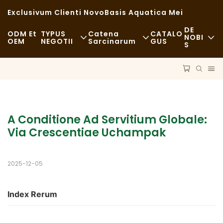
Exclusivum Clienti Novo
Basis Aquatica Mei
DE
ODM Et
TYPUS
Catena
CATALO
NOBI
OEM
NEGOTII
Sarcinarum
GUS
S
Nuntii
Cibus Rapidus
Materiae Crudae
Sustentabilita
Casualis
Vectura
Casus
Cenae Exquisitae
Processus
A Conditione Ad Servitium Globale: 
FAQS
Via Crescentiae Uchampak
Cafeae Et Tabernae Coffeariae
Technologia
Blog
Buffet
2025-12-05
Currus Cibarii
Index Rerum
Pistrina
Cochlear Pinguis