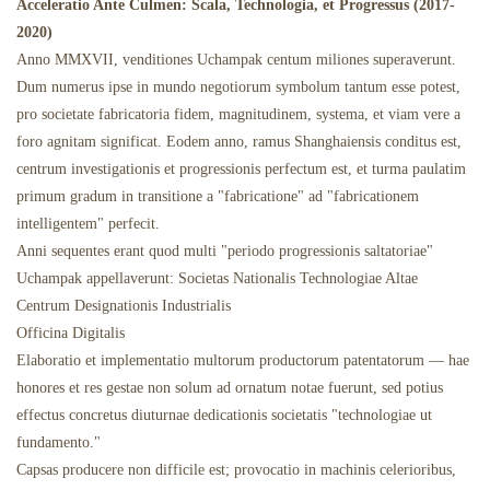
Acceleratio Ante Culmen: Scala, Technologia, et Progressus (2017-
2020)
Anno MMXVII, venditiones Uchampak centum miliones superaverunt.
Dum numerus ipse in mundo negotiorum symbolum tantum esse potest,
pro societate fabricatoria fidem, magnitudinem, systema, et viam vere a
foro agnitam significat. Eodem anno, ramus Shanghaiensis conditus est,
centrum investigationis et progressionis perfectum est, et turma paulatim
primum gradum in transitione a "fabricatione" ad "fabricationem
intelligentem" perfecit.
Anni sequentes erant quod multi "periodo progressionis saltatoriae"
Uchampak appellaverunt: Societas Nationalis Technologiae Altae
Centrum Designationis Industrialis
Officina Digitalis
Elaboratio et implementatio multorum productorum patentatorum — hae
honores et res gestae non solum ad ornatum notae fuerunt, sed potius
effectus concretus diuturnae dedicationis societatis "technologiae ut
fundamento."
Capsas producere non difficile est; provocatio in machinis celerioribus,