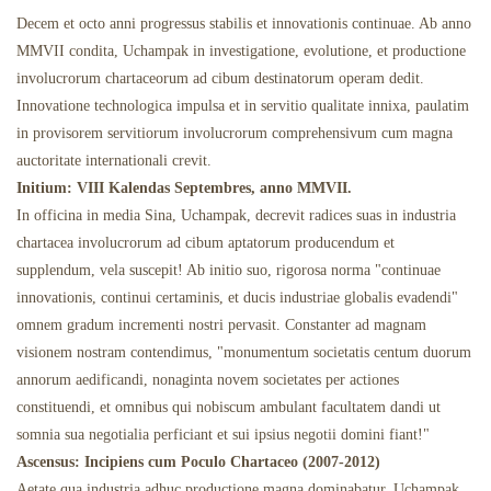
Decem et octo anni progressus stabilis et innovationis continuae. Ab anno
Popinae Phantasmaticae
MMVII condita, Uchampak in investigatione, evolutione, et productione
involucrorum chartaceorum ad cibum destinatorum operam dedit.
Innovatione technologica impulsa et in servitio qualitate innixa, paulatim
in provisorem servitiorum involucrorum comprehensivum cum magna
auctoritate internationali crevit.
Initium: VIII Kalendas Septembres, anno MMVII.
In officina in media Sina, Uchampak, decrevit radices suas in industria
chartacea involucrorum ad cibum aptatorum producendum et
supplendum, vela suscepit! Ab initio suo, rigorosa norma "continuae
innovationis, continui certaminis, et ducis industriae globalis evadendi"
omnem gradum incrementi nostri pervasit. Constanter ad magnam
visionem nostram contendimus, "monumentum societatis centum duorum
annorum aedificandi, nonaginta novem societates per actiones
constituendi, et omnibus qui nobiscum ambulant facultatem dandi ut
somnia sua negotialia perficiant et sui ipsius negotii domini fiant!"
Ascensus: Incipiens cum Poculo Chartaceo (2007-2012)
Aetate qua industria adhuc productione magna dominabatur, Uchampak