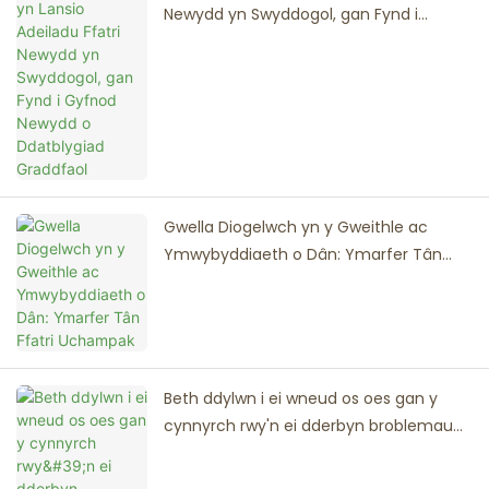
Newydd yn Swyddogol, gan Fynd i
Gyfnod Newydd o Ddatblygiad
Graddfaol
Gwella Diogelwch yn y Gweithle ac
Ymwybyddiaeth o Dân: Ymarfer Tân
Ffatri Uchampak
Beth ddylwn i ei wneud os oes gan y
cynnyrch rwy'n ei dderbyn broblemau
ansawdd?