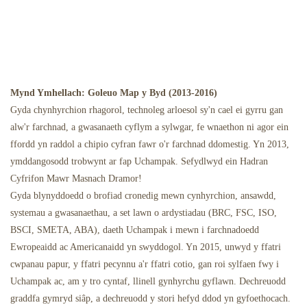
Mynd Ymhellach: Goleuo Map y Byd (2013-2016)
Gyda chynhyrchion rhagorol, technoleg arloesol sy'n cael ei gyrru gan
alw'r farchnad, a gwasanaeth cyflym a sylwgar, fe wnaethon ni agor ein
ffordd yn raddol a chipio cyfran fawr o'r farchnad ddomestig. Yn 2013,
ymddangosodd trobwynt ar fap Uchampak. Sefydlwyd ein Hadran
Cyfrifon Mawr Masnach Dramor!
Gyda blynyddoedd o brofiad cronedig mewn cynhyrchion, ansawdd,
systemau a gwasanaethau, a set lawn o ardystiadau (BRC, FSC, ISO,
BSCI, SMETA, ABA), daeth Uchampak i mewn i farchnadoedd
Ewropeaidd ac Americanaidd yn swyddogol. Yn 2015, unwyd y ffatri
cwpanau papur, y ffatri pecynnu a'r ffatri cotio, gan roi sylfaen fwy i
Uchampak ac, am y tro cyntaf, llinell gynhyrchu gyflawn. Dechreuodd
graddfa gymryd siâp, a dechreuodd y stori hefyd ddod yn gyfoethocach.