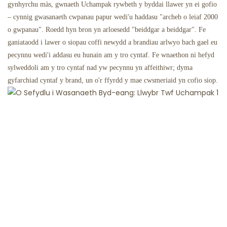
gynhyrchu màs, gwnaeth Uchampak rywbeth y byddai llawer yn ei gofio
– cynnig gwasanaeth cwpanau papur wedi'u haddasu "archeb o leiaf 2000
o gwpanau". Roedd hyn bron yn arloesedd "beiddgar a beiddgar". Fe
ganiataodd i lawer o siopau coffi newydd a brandiau arlwyo bach gael eu
pecynnu wedi'i addasu eu hunain am y tro cyntaf. Fe wnaethon ni hefyd
sylweddoli am y tro cyntaf nad yw pecynnu yn affeithiwr; dyma
gyfarchiad cyntaf y brand, un o'r ffyrdd y mae cwsmeriaid yn cofio siop.