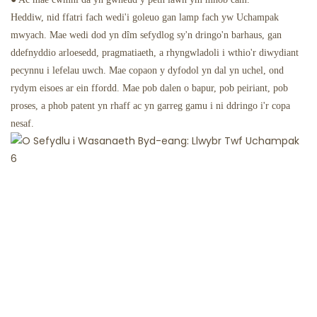
Heddiw, nid ffatri fach wedi'i goleuo gan lamp fach yw Uchampak
mwyach. Mae wedi dod yn dîm sefydlog sy'n dringo'n barhaus, gan
ddefnyddio arloesedd, pragmatiaeth, a rhyngwladoli i wthio'r diwydiant
pecynnu i lefelau uwch. Mae copaon y dyfodol yn dal yn uchel, ond
rydym eisoes ar ein ffordd. Mae pob dalen o bapur, pob peiriant, pob
proses, a phob patent yn rhaff ac yn garreg gamu i ni ddringo i'r copa
nesaf.