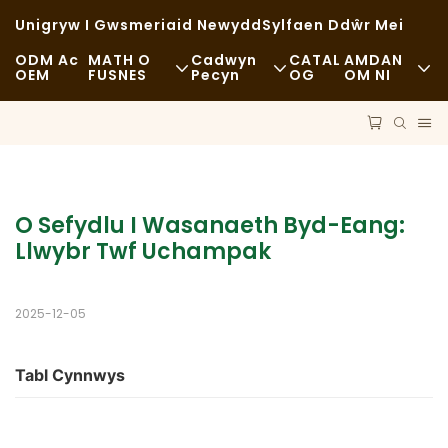
Unigryw I Gwsmeriaid Newydd
Sylfaen Ddŵr Mei
ODM Ac
MATH O
Cadwyn
CATAL
AMDAN
OEM
FUSNES
Pecyn
OG
OM NI
Bwyd Cyflym
Deunyddiau Crai
Newyddion
Achlysurol
Cludiant
Cynaliadwyedd
Bwyta Moethus
Proses
Achosion
O Sefydlu I Wasanaeth Byd-Eang: 
Llwybr Twf Uchampak
Caffis A Siopau Coffi
Technoleg
FAQS
Bwffe
Blog
2025-12-05
Tryciau Bwyd
Tabl Cynnwys
Becws
Llwy Seimllyd