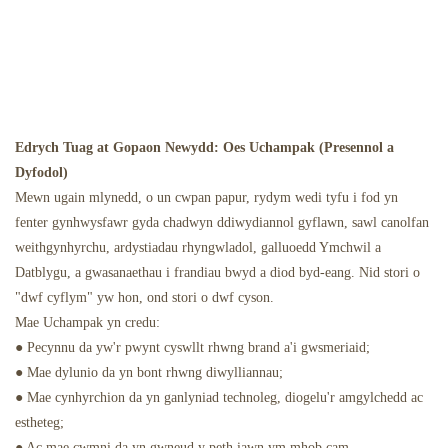
Edrych Tuag at Gopaon Newydd: Oes Uchampak (Presennol a
Dyfodol)
Mewn ugain mlynedd, o un cwpan papur, rydym wedi tyfu i fod yn
fenter gynhwysfawr gyda chadwyn ddiwydiannol gyflawn, sawl canolfan
weithgynhyrchu, ardystiadau rhyngwladol, galluoedd Ymchwil a
Datblygu, a gwasanaethau i frandiau bwyd a diod byd-eang. Nid stori o
"dwf cyflym" yw hon, ond stori o dwf cyson.
Mae Uchampak yn credu:
● Pecynnu da yw'r pwynt cyswllt rhwng brand a'i gwsmeriaid;
● Mae dylunio da yn bont rhwng diwylliannau;
● Mae cynhyrchion da yn ganlyniad technoleg, diogelu'r amgylchedd ac
estheteg;
● Ac mae cwmni da yn gwneud y peth iawn ym mhob cam.