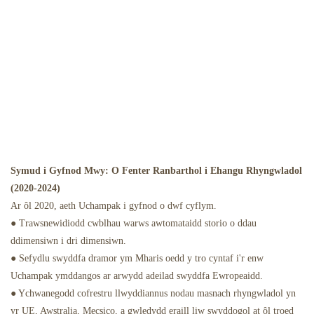
Symud i Gyfnod Mwy: O Fenter Ranbarthol i Ehangu Rhyngwladol
(2020-2024)
Ar ôl 2020, aeth Uchampak i gyfnod o dwf cyflym.
● Trawsnewidiodd cwblhau warws awtomataidd storio o ddau
ddimensiwn i dri dimensiwn.
● Sefydlu swyddfa dramor ym Mharis oedd y tro cyntaf i'r enw
Uchampak ymddangos ar arwydd adeilad swyddfa Ewropeaidd.
● Ychwanegodd cofrestru llwyddiannus nodau masnach rhyngwladol yn
yr UE, Awstralia, Mecsico, a gwledydd eraill liw swyddogol at ôl troed