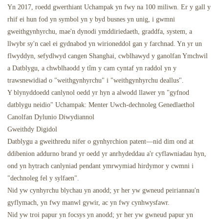
Yn 2017, roedd gwerthiant Uchampak yn fwy na 100 miliwn. Er y gall y
rhif ei hun fod yn symbol yn y byd busnes yn unig, i gwmni
gweithgynhyrchu, mae'n dynodi ymddiriedaeth, graddfa, system, a
llwybr sy'n cael ei gydnabod yn wirioneddol gan y farchnad. Yn yr un
flwyddyn, sefydlwyd cangen Shanghai, cwblhawyd y ganolfan Ymchwil
a Datblygu, a chwblhaodd y tîm y cam cyntaf yn raddol yn y
trawsnewidiad o "weithgynhyrchu" i "weithgynhyrchu deallus".
Y blynyddoedd canlynol oedd yr hyn a alwodd llawer yn "gyfnod
datblygu neidio" Uchampak: Menter Uwch-dechnoleg Genedlaethol
Canolfan Dylunio Diwydiannol
Gweithdy Digidol
Datblygu a gweithredu nifer o gynhyrchion patent—nid dim ond at
ddibenion addurno brand yr oedd yr anrhydeddau a'r cyflawniadau hyn,
ond yn hytrach canlyniad pendant ymrwymiad hirdymor y cwmni i
"dechnoleg fel y sylfaen".
Nid yw cynhyrchu blychau yn anodd; yr her yw gwneud peiriannau'n
gyflymach, yn fwy manwl gywir, ac yn fwy cynhwysfawr.
Nid yw troi papur yn focsys yn anodd; yr her yw gwneud papur yn