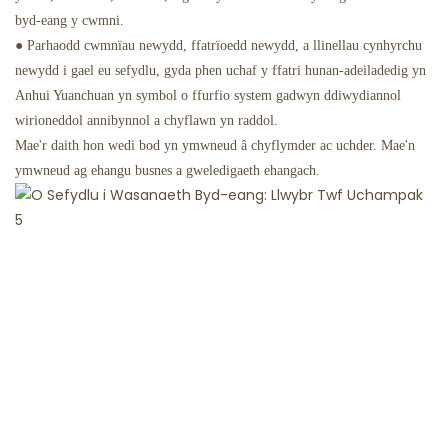
byd-eang y cwmni.
● Parhaodd cwmnïau newydd, ffatrïoedd newydd, a llinellau cynhyrchu
newydd i gael eu sefydlu, gyda phen uchaf y ffatri hunan-adeiladedig yn
Anhui Yuanchuan yn symbol o ffurfio system gadwyn ddiwydiannol
wirioneddol annibynnol a chyflawn yn raddol.
Mae'r daith hon wedi bod yn ymwneud â chyflymder ac uchder. Mae'n
ymwneud ag ehangu busnes a gweledigaeth ehangach.