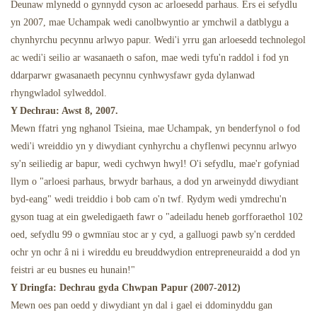
Deunaw mlynedd o gynnydd cyson ac arloesedd parhaus. Ers ei sefydlu
yn 2007, mae Uchampak wedi canolbwyntio ar ymchwil a datblygu a
Bwytai Ysbrydion
chynhyrchu pecynnu arlwyo papur. Wedi'i yrru gan arloesedd technolegol
ac wedi'i seilio ar wasanaeth o safon, mae wedi tyfu'n raddol i fod yn
ddarparwr gwasanaeth pecynnu cynhwysfawr gyda dylanwad
rhyngwladol sylweddol.
Y Dechrau: Awst 8, 2007.
Mewn ffatri yng nghanol Tsieina, mae Uchampak, yn benderfynol o fod
wedi'i wreiddio yn y diwydiant cynhyrchu a chyflenwi pecynnu arlwyo
sy'n seiliedig ar bapur, wedi cychwyn hwyl! O'i sefydlu, mae'r gofyniad
llym o "arloesi parhaus, brwydr barhaus, a dod yn arweinydd diwydiant
byd-eang" wedi treiddio i bob cam o'n twf. Rydym wedi ymdrechu'n
gyson tuag at ein gweledigaeth fawr o "adeiladu heneb gorfforaethol 102
oed, sefydlu 99 o gwmnïau stoc ar y cyd, a galluogi pawb sy'n cerdded
ochr yn ochr â ni i wireddu eu breuddwydion entrepreneuraidd a dod yn
feistri ar eu busnes eu hunain!"
Y Dringfa: Dechrau gyda Chwpan Papur (2007-2012)
Mewn oes pan oedd y diwydiant yn dal i gael ei ddominyddu gan