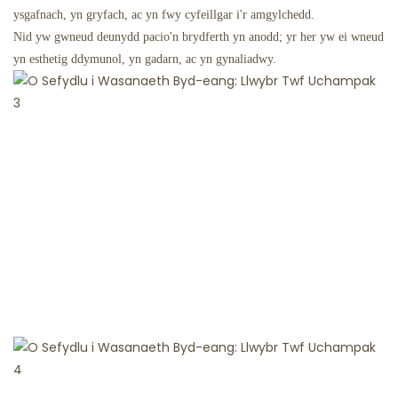
ysgafnach, yn gryfach, ac yn fwy cyfeillgar i'r amgylchedd.
Nid yw gwneud deunydd pacio'n brydferth yn anodd; yr her yw ei wneud
yn esthetig ddymunol, yn gadarn, ac yn gynaliadwy.