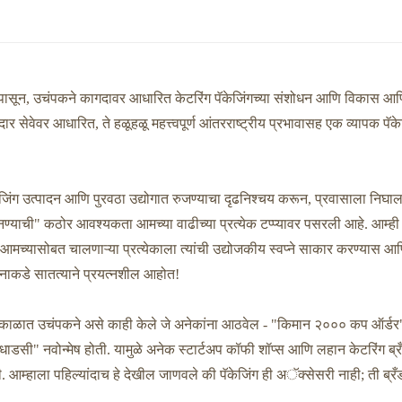
भूत रेस्टॉरंट्स
ापासून, उचंपकने कागदावर आधारित केटरिंग पॅकेजिंगच्या संशोधन आणि विकास आ
ेदार सेवेवर आधारित, ते हळूहळू महत्त्वपूर्ण आंतरराष्ट्रीय प्रभावासह एक व्यापक पॅके
ग उत्पादन आणि पुरवठा उद्योगात रुजण्याचा दृढनिश्चय करून, प्रवासाला निघाला!
्याची" कठोर आवश्यकता आमच्या वाढीच्या प्रत्येक टप्प्यावर पसरली आहे. आम्ही "
 आमच्यासोबत चालणाऱ्या प्रत्येकाला त्यांची उद्योजकीय स्वप्ने साकार करण्यास आणि 
कोनाकडे सातत्याने प्रयत्नशील आहोत!
 त्या काळात उचंपकने असे काही केले जे अनेकांना आठवेल - "किमान २००० कप ऑर्डर
" नवोन्मेष होती. यामुळे अनेक स्टार्टअप कॉफी शॉप्स आणि लहान केटरिंग ब्र
ली. आम्हाला पहिल्यांदाच हे देखील जाणवले की पॅकेजिंग ही अॅक्सेसरी नाही; ती ब्र