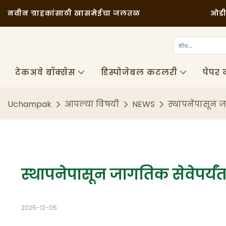
नवीन ग्राहकांसाठी खास
मेईचा जलतळ
ओड
टेकअवे बॉक्सेस
डिस्पोजेबल कटलरी
पेपर 
Uchampak
आपल्या विषयी
NEWS
स्थापनेपासून ज
स्थापनेपासून जागतिक सेवेपर्यं
2025-12-05