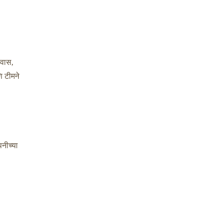
्वास,
ि टीमने
पनीच्या