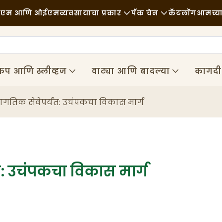
ीएम आणि ओईएम
व्यवसायाचा प्रकार
पॅक चेन
कॅटलॉग
आमच्या
फास्ट फूड
कच्चा माल
बातम्या
अनौपचारिक
वाहतूक
शाश्वतता
कप आणि स्लीव्हज
वाट्या आणि बादल्या
कागदी 
उत्तम जेवण
प्रक्रिया
प्रकरणे
ागतिक सेवेपर्यंत: उचंपकचा विकास मार्ग
कॅफे आणि कॉफी शॉप्स
तंत्रज्ञान
FAQS
बुफे
ब्लॉग
फूड ट्रक्स
त: उचंपकचा विकास मार्ग
बेकरी
तेलकट चमचा