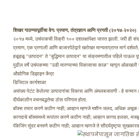
शिखर गाठण्यापूर्वीचा वेग: प्रमाण, तंत्रज्ञान आणि प्रगती (२०१७-२०२०)
२०१७ मध्ये, उचंपाकची विक्री १०० दशलक्षांपेक्षा जास्त झाली. जरी ही स
प्रमाण, एक प्रणाली आणि बाजारपेठेद्वारे खरोखर मान्यताप्राप्त मार्ग दर्शव
हळूहळू "उत्पादन" ते "बुद्धिमान उत्पादन" या संक्रमणातील पहिले पाऊल पूर्
पुढील वर्षे उचंपकच्या "उडी मारण्याच्या विकासाचा काळ" म्हणून ओळखली
औद्योगिक डिझाइन केंद्र
डिजिटल कार्यशाळा
असंख्य पेटंट केलेल्या उत्पादनांचा विकास आणि अंमलबजावणी - हे सन्मान 
दीर्घकालीन वचनबद्धतेचा ठोस परिणाम होता.
बॉक्स तयार करणे कठीण नाही; आव्हान म्हणजे मशीन जलद, अधिक अचूक
कागदाचे बॉक्समध्ये रूपांतर करणे कठीण नाही; आव्हान कागद हलका, मजबू
पॅकेजिंग सुंदर बनवणे कठीण नाही; आव्हान म्हणजे ते सौंदर्यदृष्ट्या सु