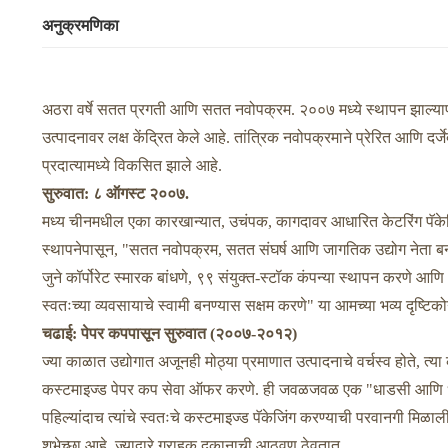
अनुक्रमणिका
अठरा वर्षे सतत प्रगती आणि सतत नवोपक्रम. २००७ मध्ये स्थापन झाल्य
उत्पादनावर लक्ष केंद्रित केले आहे. तांत्रिक नवोपक्रमाने प्रेरित आणि दर्ज
प्रदात्यामध्ये विकसित झाले आहे.
सुरुवात: ८ ऑगस्ट २००७.
मध्य चीनमधील एका कारखान्यात, उचंपक, कागदावर आधारित केटरिंग पॅकेजिं
स्थापनेपासून, "सतत नवोपक्रम, सतत संघर्ष आणि जागतिक उद्योग नेता बनण
जुने कॉर्पोरेट स्मारक बांधणे, ९९ संयुक्त-स्टॉक कंपन्या स्थापन करणे आणि
स्वतःच्या व्यवसायाचे स्वामी बनण्यास सक्षम करणे" या आमच्या भव्य दृष्टि
चढाई: पेपर कपपासून सुरुवात (२००७-२०१२)
ज्या काळात उद्योगात अजूनही मोठ्या प्रमाणात उत्पादनाचे वर्चस्व होते,
कस्टमाइज्ड पेपर कप सेवा ऑफर करणे. ही जवळजवळ एक "धाडसी आणि धाडसी
पहिल्यांदाच त्यांचे स्वतःचे कस्टमाइज्ड पॅकेजिंग करण्याची परवानगी मिळा
शुभेच्छा आहे, ज्याद्वारे ग्राहक दुकानाची आठवण ठेवतात.