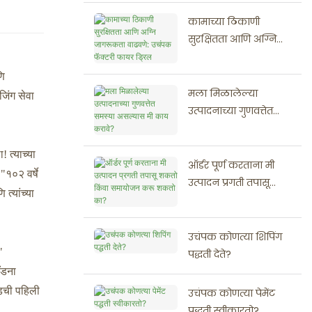
नवीन टप्प्यात प्रवेश करत
कामाच्या ठिकाणी
आहे
सुरक्षितता आणि अग्नि
जागरूकता वाढवणे:
उचंपक फॅक्टरी फायर
णि
ड्रिल
मला मिळालेल्या
जिंग सेवा
उत्पादनाच्या गुणवत्तेत
समस्या असल्यास मी
काय करावे?
 त्याच्या
ऑर्डर पूर्ण करताना मी
१०२ वर्षे
उत्पादन प्रगती तपासू
त्यांच्या
शकतो किंवा समायोजन
करू शकतो का?
उचंपक कोणत्या शिपिंग
"
पद्धती देते?
ँडना
ँडची पहिली
उचंपक कोणत्या पेमेंट
पद्धती स्वीकारतो?