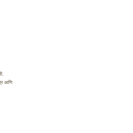
ली.
त्र आणि