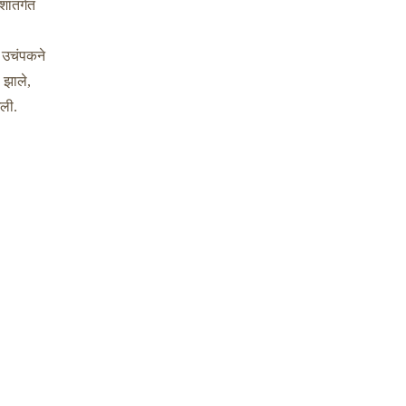
ांतर्गत
, उचंपकने
 झाले,
ली.