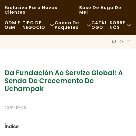
Exclusivo Para Novos
Base De Auga De
Clientes
Mei
ODM E
TIPO DE
Cadea De
CATÁL
SOBRE
OEM
NEGOCIO
Paquetes
OGO
NÓS
Comida Rápida
Materias Primas
Noticias
Informal
Transporte
Sostibilidade
Ceas De Alta Cociña
Proceso
Casos
Da Fundación Ao Servizo Global: A 
Senda De Crecemento De 
Cafeterías E Cafeterías
Tecnoloxía
FAQS
Uchampak
Bufé
Blog
2025-12-05
Camións De Comida
Panadería
Índice