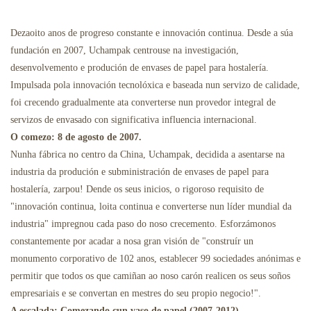
Culler Graxenta
Dezaoito anos de progreso constante e innovación continua. Desde a súa
Restaurantes Pantasma
fundación en 2007, Uchampak centrouse na investigación,
desenvolvemento e produción de envases de papel para hostalería.
Impulsada pola innovación tecnolóxica e baseada nun servizo de calidade,
foi crecendo gradualmente ata converterse nun provedor integral de
servizos de envasado con significativa influencia internacional.
O comezo: 8 de agosto de 2007.
Nunha fábrica no centro da China, Uchampak, decidida a asentarse na
industria da produción e subministración de envases de papel para
hostalería, zarpou! Dende os seus inicios, o rigoroso requisito de
"innovación continua, loita continua e converterse nun líder mundial da
industria" impregnou cada paso do noso crecemento. Esforzámonos
constantemente por acadar a nosa gran visión de "construír un
monumento corporativo de 102 anos, establecer 99 sociedades anónimas e
permitir que todos os que camiñan ao noso carón realicen os seus soños
empresariais e se convertan en mestres do seu propio negocio!".
A escalada: Comezando cun vaso de papel (2007-2012)