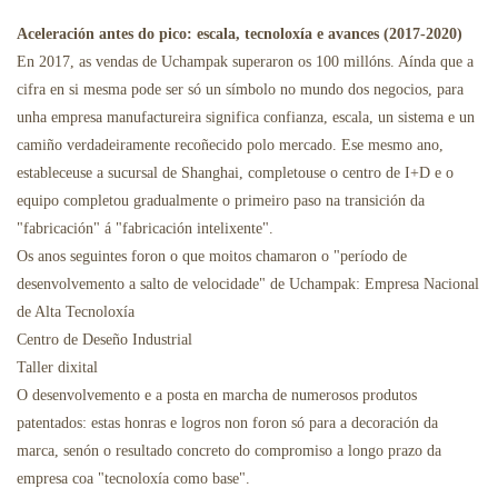
Aceleración antes do pico: escala, tecnoloxía e avances (2017-2020)
En 2017, as vendas de Uchampak superaron os 100 millóns. Aínda que a
cifra en si mesma pode ser só un símbolo no mundo dos negocios, para
unha empresa manufactureira significa confianza, escala, un sistema e un
camiño verdadeiramente recoñecido polo mercado. Ese mesmo ano,
estableceuse a sucursal de Shanghai, completouse o centro de I+D e o
equipo completou gradualmente o primeiro paso na transición da
"fabricación" á "fabricación intelixente".
Os anos seguintes foron o que moitos chamaron o "período de
desenvolvemento a salto de velocidade" de Uchampak: Empresa Nacional
de Alta Tecnoloxía
Centro de Deseño Industrial
Taller dixital
O desenvolvemento e a posta en marcha de numerosos produtos
patentados: estas honras e logros non foron só para a decoración da
marca, senón o resultado concreto do compromiso a longo prazo da
empresa coa "tecnoloxía como base".