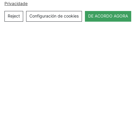
Privacidade
Nome
Reject
Configuración de cookies
DE ACORDO AGORA
Correo Electrónico
Contido
ENVIAR UNHA ENQUISA AGORA
Copyright © 2026Hefei Yuanchuan Packaging Technology