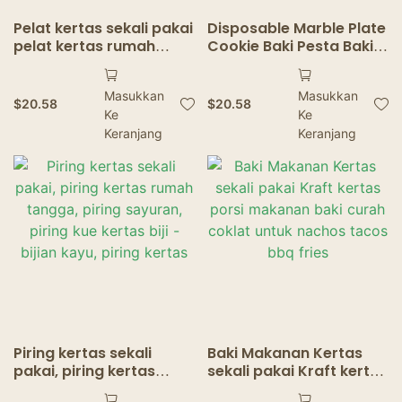
Pelat kertas sekali pakai
Disposable Marble Plate
pelat kertas rumah
Cookie Baki Pesta Baki
tangga pelat sayuran
Pernikahan Baki Kertas
kaca piring kue kertas
Ulang Tahun & Piring
Masukkan
Masukkan
bertekstur
$
20.58
$
20.58
Ke
Ke
Keranjang
Keranjang
Piring kertas sekali
Baki Makanan Kertas
pakai, piring kertas
sekali pakai Kraft kertas
rumah tangga, piring
porsi makanan baki