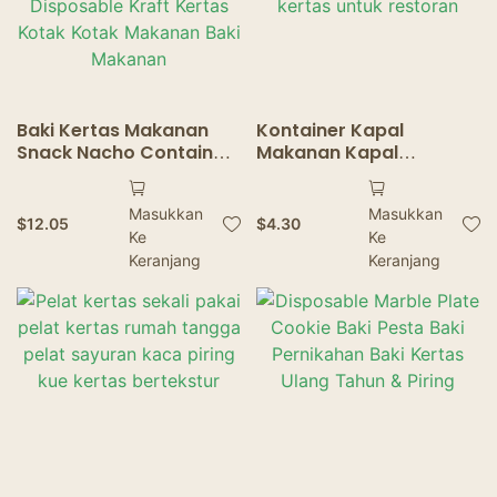
Baki Kertas Makanan
Kontainer Kapal
Snack Nacho Container
Makanan Kapal
Fried Container
Makanan Makanan
Takeaway Boxes French
Makanan Kertas sekali
Masukkan
Masukkan
Fries Tray Disposable
pakai baki perahu
$
12.05
$
4.30
Ke
Ke
Kraft Kertas Kotak
kertas untuk restoran
Kotak Makanan Baki
Keranjang
Keranjang
Makanan