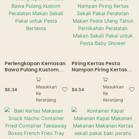
Makanan Ringan Kertas
Kraft Sekali Pakai
Nampan Makanan
Perlengkapan Kemasan
Piring Kertas Pesta
Bawa Pulang Kustom
Nampan Piring Kertas
Peralatan Makan Sekali
Sekali Pakai Peralatan
Pakai untuk Pesta
Makan Pesta Ulang
Masukkan
Masukkan
Bertema
Tahun Pernikahan
$
6.34
$
4.54
Ke
Ke
Peralatan Makan Sekali
Keranjang
Pakai untuk Pesta Baby
Keranjang
Shower