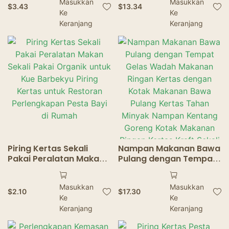
Masukkan
Masukkan
Disposable Dishes
Makanan dari Kertas
$
3.43
$
13.34
Ke
Ke
Disposable Party Paper
Kraft
Tray Tableware
Keranjang
Keranjang
Piring Kertas Sekali
Nampan Makanan Bawa
Pakai Peralatan Makan
Pulang dengan Tempat
Sekali Pakai Organik
Gelas Wadah Makanan
untuk Kue Barbekyu
Ringan Kertas dengan
Masukkan
Masukkan
Piring Kertas untuk
Kotak Makanan Bawa
$
2.10
$
17.30
Ke
Ke
Restoran Perlengkapan
Pulang Kertas Tahan
Pesta Bayi di Rumah
Keranjang
Minyak Nampan
Keranjang
Kentang Goreng Kotak