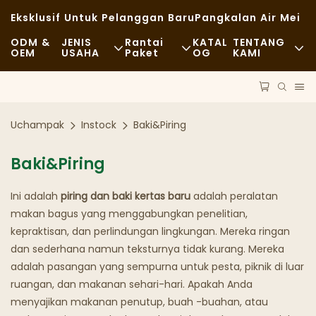
Eksklusif Untuk Pelanggan Baru
Pangkalan Air Mei
ODM &
JENIS
Rantai
KATAL
TENTANG
OEM
USAHA
Paket
OG
KAMI
Makanan Cepat Saji
Bahan Baku
Berita
Kasual
Angkutan
Keberlanjutan
Uchampak
Instock
Baki&Piring
Santapan Mewah
Proses
Kasus
Baki&Piring
Kafe Dan Kedai Kopi
Teknologi
FAQS
Ini adalah
piring dan baki kertas baru
adalah peralatan
Prasmanan
Blog
makan bagus yang menggabungkan penelitian,
kepraktisan, dan perlindungan lingkungan. Mereka ringan
Truk Makanan
dan sederhana namun teksturnya tidak kurang. Mereka
adalah pasangan yang sempurna untuk pesta, piknik di luar
Toko Roti
ruangan, dan makanan sehari-hari. Apakah Anda
menyajikan makanan penutup, buah -buahan, atau
Sendok Berminyak