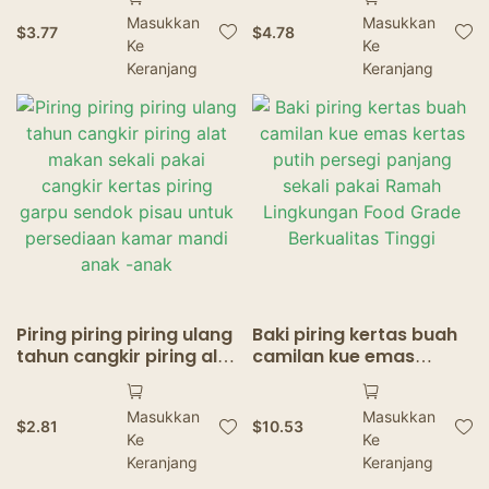
sayuran, piring kue
curah coklat untuk
Masukkan
Masukkan
kertas biji -bijian kayu,
nachos tacos bbq fries
$
3.77
$
4.78
Ke
Ke
piring kertas
Keranjang
Keranjang
Piring piring piring ulang
Baki piring kertas buah
tahun cangkir piring alat
camilan kue emas
makan sekali pakai
kertas putih persegi
cangkir kertas piring
panjang sekali pakai
Masukkan
Masukkan
garpu sendok pisau
Ramah Lingkungan Food
$
2.81
$
10.53
Ke
Ke
untuk persediaan kamar
Grade Berkualitas Tinggi
mandi anak -anak
Keranjang
Keranjang