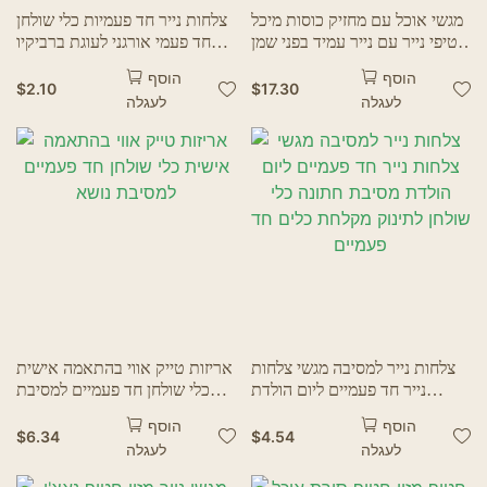
מגשי אוכל עם מחזיק כוסות מיכל
צלחות נייר חד פעמיות כלי שולחן
חטיפי נייר עם נייר עמיד בפני שמן
חד פעמי אורגני לעוגת ברביקיו
קופסת טייק אווי מגש צ&39;יפס
צלחת נייר למסעדה בית אספקת
הוסף
הוסף
מגש חד פעמי נייר קראפט מגשי
מקלחת לתינוק
$
2.10
$
17.30
לעגלה
לעגלה
מזון
צלחות נייר למסיבה מגשי צלחות
אריזות טייק אווי בהתאמה אישית
נייר חד פעמיים ליום הולדת
כלי שולחן חד פעמיים למסיבת
מסיבת חתונה כלי שולחן לתינוק
נושא
הוסף
הוסף
מקלחת כלים חד פעמיים
$
6.34
$
4.54
לעגלה
לעגלה