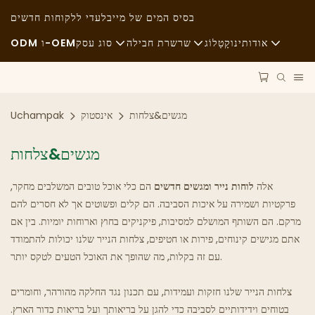
בסיס המים של מיי
בלעדי ללקוחות חדשים
אודותינו
קָטָלוֹג
שרשרת חבילה
סוג עסק
ODM ו-OEM
חֲדָשׁוֹת
חומרי גלם
מזון מהיר
קיימות
הוֹבָלָה
אַגָבִי
מגשים&צלחות
אינסטוק
Uchampak
מקרים
תַהֲלִיך
אוכל משובח
מגשים&צלחות
FAQS
טֶכנוֹלוֹגִיָה
בתי קפה ובתי קפה
אלה
לוחות נייר ומגשים חדשים
הם כלי אוכל טובים המשלבים מחקר,
פרקטיות ושמירה על איכות הסביבה. הם קלים ופשוטים אך לא חסרים להם
בלוג
מִזנוֹן
מרקם. הם השותף המושלם למסיבות, פיקניקים בחוץ וארוחות יומיות. בין אם
אתם מגישים קינוחים, פירות או חטיפים, צלחות הנייר שלנו יכולות להתמודד
משאיות אוכל
עם זה בקלות, מה שהופך את האוכל הטעים לטקס יותר.
מַאֲפִיָה
צלחות הנייר שלנו חזקות ועמידות, עם תכנון נגד החלקה מהורהר, וחומרים
כף שמנונית
בטוחים וידידותיים לסביבה כדי להגן על בריאותך ועל בריאות כדור הארץ.