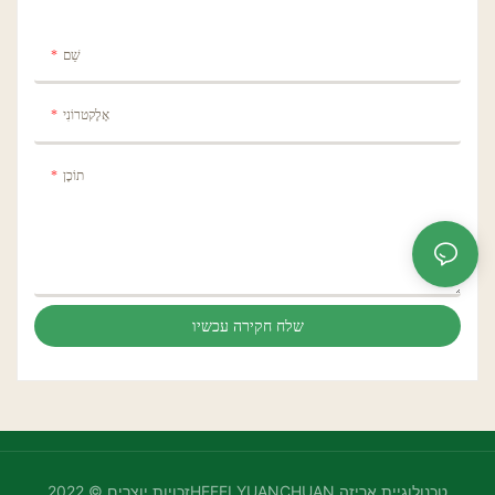
שֵׁם
אֶלֶקטרוֹנִי
תוֹכֶן
שלח חקירה עכשיו
זכויות יוצרים © 2022HEFEI YUANCHUAN טכנולוגיית אריזה