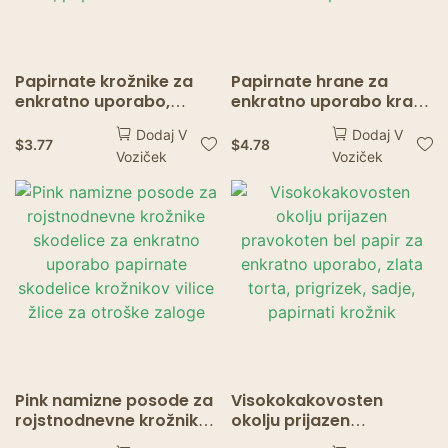
Papirnate krožnike za
Papirnate hrane za
enkratno uporabo,
enkratno uporabo kraft
plošče za gospodinjske
papirnate hrane, ki
Dodaj V
Dodaj V
papirja, zelenjavne
servira pladenj, razvida
$
3.77
$
4.78
Voziček
Voziček
krožnike, plošče za
rjava za nachos tacos
papir iz lesa zrn,
bbq krompirček
papirnate krožnike
Pink namizne posode za
Visokokakovosten
rojstnodnevne krožnike
okolju prijazen
skodelice za enkratno
pravokoten bel papir za