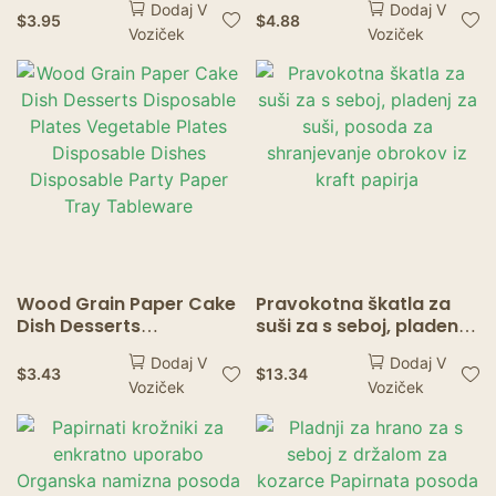
Dodaj V
Dodaj V
Poroka Namizna
Dessert Pine Cake Boat
$
3.95
$
4.88
Voziček
Voziček
posoda Zlati papirnati
Snack Bowl Sushi Tray
pladenj za enkratno
Disposable Wood
uporabo
Serving Boat
Wood Grain Paper Cake
Pravokotna škatla za
Dish Desserts
suši za s seboj, pladenj
Disposable Plates
za suši, posoda za
Dodaj V
Dodaj V
Vegetable Plates
shranjevanje obrokov iz
$
3.43
$
13.34
Voziček
Voziček
Disposable Dishes
kraft papirja
Disposable Party Paper
Tray Tableware