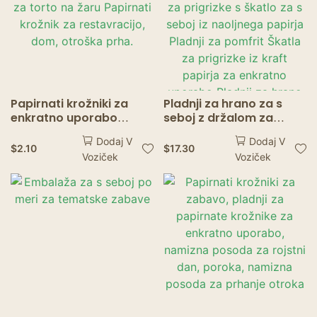
Papirnati krožniki za
Pladnji za hrano za s
enkratno uporabo
seboj z držalom za
Organska namizna
kozarce Papirnata
Dodaj V
Dodaj V
posoda za torto na žaru
posoda za prigrizke s
$
2.10
$
17.30
Voziček
Voziček
Papirnati krožnik za
škatlo za s seboj iz
restavracijo, dom,
naoljnega papirja
otroška prha.
Pladnji za pomfrit Škatla
za prigrizke iz kraft
papirja za enkratno
uporabo Pladnji za
hrano