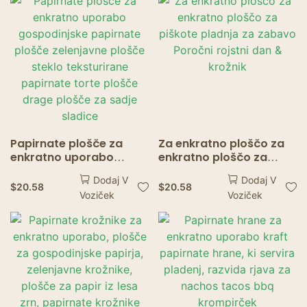
Paper Snack Box Food
Food Food
Papirnate plošče za
Za enkratno ploščo za
enkratno uporabo
enkratno ploščo za
gospodinjske papirnate
piškote pladnja za
Dodaj V
Dodaj V
plošče zelenjavne
zabavo Poročni rojstni
$
20.58
$
20.58
Voziček
Voziček
plošče steklo
dan & krožnik
teksturirane papirnate
torte plošče drage
plošče za sadje sladice