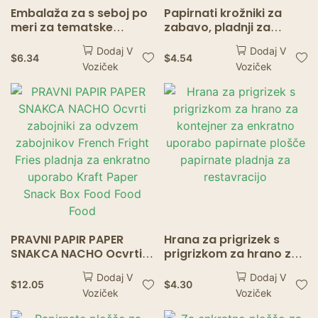
Embalaža za s seboj po
Papirnati krožniki za
meri za tematske
zabavo, pladnji za
zabave
papirnate krožnike za
Dodaj V
Dodaj V
enkratno uporabo,
$
6.34
$
4.54
Voziček
Voziček
namizna posoda za
rojstni dan, poroka,
namizna posoda za
prhanje otroka
PRAVNI PAPIR PAPER
Hrana za prigrizek s
SNAKCA NACHO Ocvrti
prigrizkom za hrano za
zabojniki za odvzem
kontejner za enkratno
Dodaj V
Dodaj V
zabojnikov French Fright
uporabo papirnate
$
12.05
$
4.30
Voziček
Voziček
Fries pladnja za
plošče papirnate
enkratno uporabo Kraft
pladnja za restavracijo