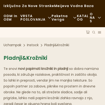
Izključno Za Nove Stranke
Meijeva Vodna Baza
O
ODM In
VRSTA
Paketna
KATAL
NA
OEM
POSLOVANJA
Veriga
OG
S
Novice
Hitra Hrana
Surovine
Trajnost
Sproščeno
Prevoz
Uchampak
Instock
Pladnji&Krožniki
Primeri
Fina Kulinarika
Postopek
Pladnji&Krožniki
FAQS
Kavarne In Kavarne
Tehnologija
Te snovi
novi papirnati krožniki in pladnji
so dobra namizna
Blog
Bife
posoda, ki združuje raziskave, praktičnost in zaščito okolja.
So lahki in preprosti, vendar jim ne manjka teksture. So
Tovornjaki S Hrano
popoln partner za zabave, piknike na prostem in dnevne
obroke. Ne glede na to, ali strežete sladice, sadje ali
Pekarna
prigrizke, lahko naši papirni krožniki zlahka ravnajo z njo,
zaradi česar je okusna hrana bolj svečana.
Mastna Žlica