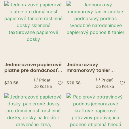
jedno použitie kraft
podnos pre reštauráciu
papierového
občerstvenia
potravinové podnosy
Jednorazové papierové
Jednorazový
platne pre domácnosť
mramorový tanier
papierové taniere
cookie podnosový
Pridať
Pridať
rastlinné dosky sklenené
podnos svadobné
$
20.58
$
20.58
Do Košíka
Do Košíka
textúrované papierové
narodeninové
dosky
papierový podnos &
tanier