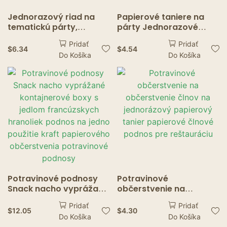
Jednorazový riad na
Papierové taniere na
tematickú párty,
párty Jednorazové
baliace potreby na jedlo
podnosy na papierové
Pridať
Pridať
so sebou
taniere Narodeninové
$
6.34
$
4.54
Do Košíka
Do Košíka
stoly na svadobnú
oslavu Jednorazový
riad pre bábätká
Potravinové podnosy
Potravinové
Snack nacho vyprážané
občerstvenie na
kontajnerové boxy s
občerstvenie člnov na
Pridať
Pridať
jedlom francúzskych
jednorázový papierový
$
12.05
$
4.30
Do Košíka
Do Košíka
hranoliek podnos na
tanier papierové člnové