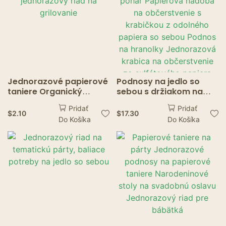
Jednorazové papierové
Podnosy na jedlo so
taniere Organický
sebou s držiakom na
jednorazový riad na
pohár Papierová
Pridať
Pridať
grilovanie
nádoba na
$
2.10
$
17.30
Do Košíka
Do Košíka
občerstvenie s
krabičkou z odolného
papiera so sebou
Podnos na hranolky
Jednorazová krabica
na občerstvenie zo
sulfátového papiera
Podnosy na jedlo