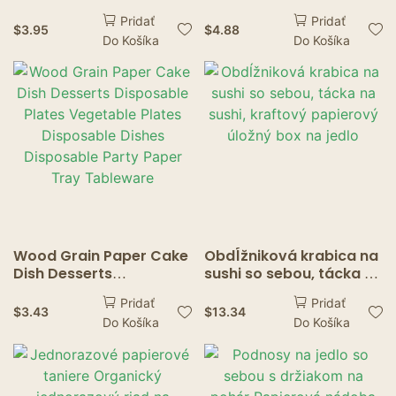
taniere Jednorazový
Disposable Salad
Pridať
Pridať
papierový tanier
Dessert Pine Cake Boat
$
3.95
$
4.88
Do Košíka
Do Košíka
Narodeninové
Snack Bowl Sushi Tray
svadobné stoly Riad
Disposable Wood
Zlatý jednorazový
Serving Boat
podnos na papier
Wood Grain Paper Cake
Obdĺžniková krabica na
Dish Desserts
sushi so sebou, tácka na
Disposable Plates
sushi, kraftový
Pridať
Pridať
Vegetable Plates
papierový úložný box
$
3.43
$
13.34
Do Košíka
Do Košíka
Disposable Dishes
na jedlo
Disposable Party Paper
Tray Tableware