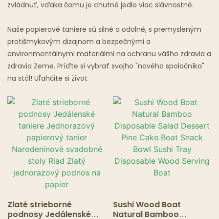
Mastná Lyžica
zvládnuť, vďaka čomu je chutné jedlo viac slávnostné.
Reštaurácie Duchov
Naše papierové taniere sú silné a odolné, s premysleným
protišmykovým dizajnom a bezpečnými a
environmentálnymi materiálmi na ochranu vášho zdravia a
zdravia Zeme. Príďte si vybrať svojho "nového spoločníka"
na stôl! Uľahčite si život
Zlaté strieborné
Sushi Wood Boat
podnosy Jedálenské
Natural Bamboo