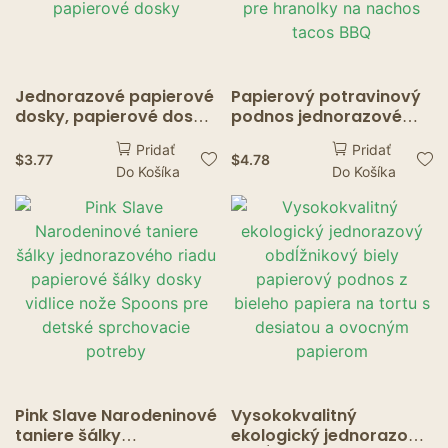
Jednorazové papierové
Papierový potravinový
dosky, papierové dosky
podnos jednorazové
pre domácnosť,
kraftové papierové
Pridať
Pridať
rastlinné dosky, dosky
potraviny podávajúca
$
3.77
$
4.78
Do Košíka
Do Košíka
na koláč z dreveného
podnos objemná hnedá
zrna, papierové dosky
pre hranolky na nachos
tacos BBQ
Pink Slave Narodeninové
Vysokokvalitný
taniere šálky
ekologický jednorazový