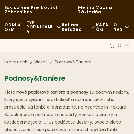
Exkluzívne Pre Nových
Meiina Vodná
Zákazníkov
Základňa
TYP
ODM A
Baliaci
KATAL
O
PODNIKANI
OEM
Reťazec
ÓG
NÁS
A
Rýchle Občerstvenie
Suroviny
Správy
Ležérne
Doprava
Udržateľnosť
Uchampak
Viazať
Podnosy&Taniere
Luxusné Stolovanie
Proces
Prípady
Podnosy&Taniere
Kaviarne A Kaviarne
Technológia
FAQS
Tieto
nové papierové taniere a podnosy
sú dobrým riadom,
Bufet
Blog
ktorý spája výskum, praktickosť a ochranu životného
prostredia. Sú ľahké a jednoduché, no nechýba im textúra.
Pojazdné Občerstvenie
Sú dokonalým partnerom na párty, vonkajšie pikniky a
Pekáreň
každodenné jedlá. Či už podávate dezerty, ovocie alebo
občerstvenie, naše papierové taniere ich dokážu ľahko