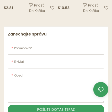
jednorazového riadu
obdĺžnikový biely
Pridať
Pridať
papierové šálky dosky
papierový podnos z
$
2.81
$
10.53
Do Košíka
Do Košíka
vidlice nože Spoons pre
bieleho papiera na tortu
detské sprchovacie
s desiatou a ovocným
potreby
papierom
Zanechajte správu
Pomenovať
E -mail
Obsah
POŠLITE DOTAZ TERAZ