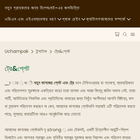
নতুন গ্রাহকদের জন্য বিশেষ
মেই-এর জলভিত্তি
ওডিএম এবং ওইএম
ব্যবসার ধরণ
প্যাক চেইন
ক্যাটালগ
আমাদের সম্পর্কে
ফাস্ট ফুড
কাঁচামাল
সংবাদ
নৈমিত্তিক
পরিবহন
স্থায়িত্ব
Uchampak
ইন্সটোক
ট্রে&প্লেট
ফাইন ডাইনিং
প্রক্রিয়া
মামলা
ট্রে&প্লেট
ক্যাফে এবং কফি শপ
প্রযুক্তি
FAQS
▁চ ার ্ জ ী
নতুন কাগজের প্লেট এবং ট্রে
ভাল টেবিলওয়্যার যা গবেষণা, ব্যবহারিকতা
এবং পরিবেশগত সুরক্ষাকে একত্রিত করে। তারা হালকা এবং সহজ কিন্তু জমিন অভাব নেই. তারা
বুফে
ব্লগ
পার্টি, আউটডোর পিকনিক এবং প্রতিদিনের খাবারের জন্য নিখুঁত অংশীদার। আপনি মিষ্টান্ন, ফল
বা স্ন্যাকস পরিবেশন করছেন না কেন, আমাদের কাগজের প্লেটগুলি সহজেই এটি পরিচালনা করতে
ফুড ট্রাক
পারে, সুস্বাদু খাবারটিকে আরও আনুষ্ঠানিক করে তোলে।
বেকারি
আমাদের কাগজের প্লেটগুলি দৃ strong ় এবং টেকসই, একটি চিন্তাশীল অ্যান্টি-স্লিপ
গ্রিজি চামচ
ডিজাইন এবং আপনার স্বাস্থ্য এবং পৃথিবীর স্বাস্থ্য সুরক্ষার জন্য নিরাপদ এবং পরিবেশ বান্ধব