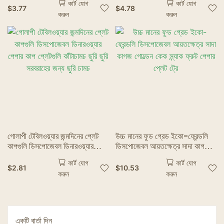
কার্ট যোগ
কার্ট যোগ
$
3.77
$
4.78
করুন
করুন
গোলাপী টেবিলওয়্যার জন্মদিনের প্লেট
উচ্চ মানের ফুড গ্রেড ইকো-ফ্রেন্ডলি
কাপগুলি ডিসপোজেবল ডিনারওয়্যার
ডিসপোজেবল আয়তক্ষেত্র সাদা কাগজ
পেপার কাপ প্লেটগুলি কাঁটাচামচ ছুরি ছুরি
গোল্ডেন কেক স্ন্যাক ফ্রুট পেপার প্লেট
কার্ট যোগ
কার্ট যোগ
সরবরাহের জন্য ছুরি চামচ
ট্রে
$
2.81
$
10.53
করুন
করুন
একটি বার্তা দিন