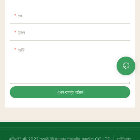
নাম
ইমেল
কন্টেন্ট
এখন তদন্ত পাঠান
কপিরাইট © 2022 হেফেই ইউয়ানচুয়ান প্যাকেজিং প্রযুক্তি CO.LTD |
সাইটম্যাপ