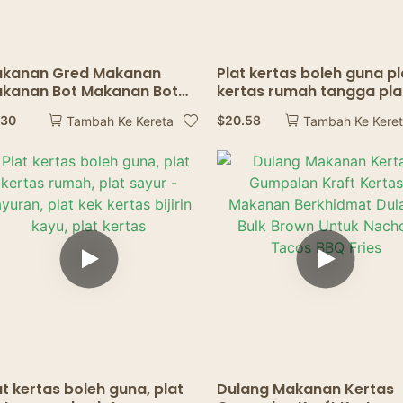
kanan Gred Makanan
Plat kertas boleh guna pl
kanan Bot Makanan Bot
kertas rumah tangga pla
p Plate Paper Paper Papar
sayur -sayuran kaca
.30
$
20.58
Tambah Ke Kereta
Tambah Ke Kere
aya Untuk Restoran
bertekstur kertas plat pl
hidangan mahal
at kertas boleh guna, plat
Dulang Makanan Kertas