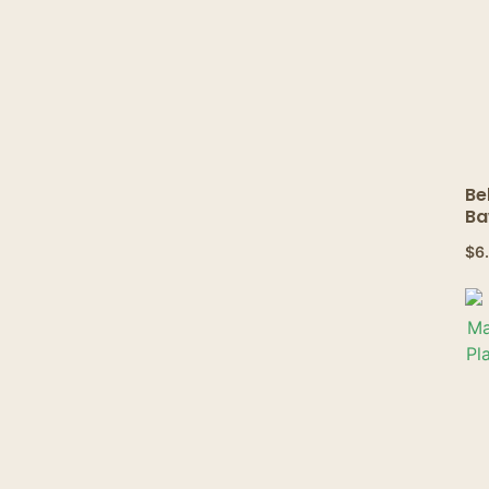
Be
Ba
Pi
$
6
Pe