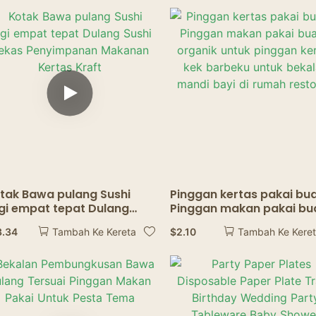
rtas Pakai Emas
Disposable Wood Servin
Boat
tak Bawa pulang Sushi
Pinggan kertas pakai bu
gi empat tepat Dulang
Pinggan makan pakai bu
shi Bekas Penyimpanan
organik untuk pinggan
3.34
$
2.10
Tambah Ke Kereta
Tambah Ke Kere
kanan Kertas Kraft
kertas kek barbeku untu
bekalan mandi bayi di r
restoran