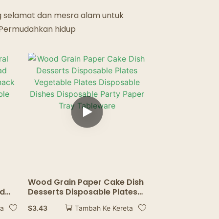
ng selamat dan mesra alam untuk
! Permudahkan hidup
Wood Grain Paper Cake Dish
ad
Desserts Disposable Plates
Vegetable Plates Disposable
$
3.43
ta
Tambah Ke Kereta
Dishes Disposable Party