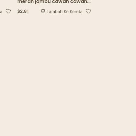
merah jambu cawan cawan
lang
peralatan makan malam
$
2.81
ta
Tambah Ke Kereta
gugus