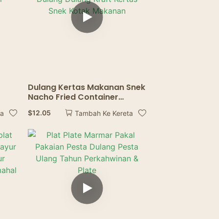
Dulang Kertas Makanan Snek
Nacho Fried Container
Takeaway Boxes French
$
12.05
ta
Tambah Ke Kereta
Fries Dulang Dulang Kraft
Kertas Snek Kotak Makanan