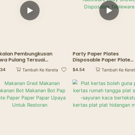
kalan Pembungkusan
Party Paper Plates
wa Pulang Tersuai
Disposable Paper Plate
nggan Makan Pakai Untuk
Trays Birthday Wedding
.34
$
4.54
Tambah Ke Kereta
Tambah Ke Kere
sta Tema
Party Tableware Baby
Shower Disposable
Tableware