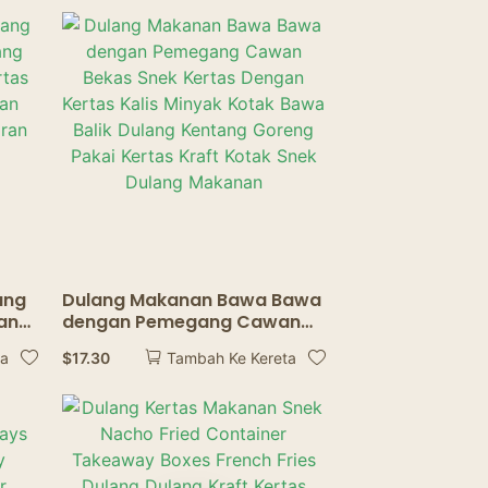
g
Paper Tray Tableware
ang
Dulang Makanan Bawa Bawa
ang
dengan Pemegang Cawan
Bekas Snek Kertas Dengan
$
17.30
ta
Tambah Ke Kereta
k
Kertas Kalis Minyak Kotak
umah
Bawa Balik Dulang Kentang
Goreng Pakai Kertas Kraft
Kotak Snek Dulang Makanan