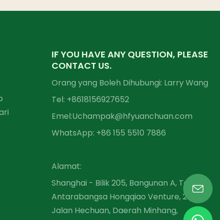
IF YOU HAVE ANY QUESTION, PLEASE
CONTACT US.
Orang yang Boleh Dihubungi: Larry Wang
p
Tel: +86
18156927652
ari
Emel:
Uchampak@hfyuanchuan.com
WhatsApp: +86 155 5510 7886
Alamat:
Shanghai - Bilik 205, Bangunan A, Taman
Antarabangsa Hongqiao Venture, 2679
Jalan Hechuan, Daerah Minhang,