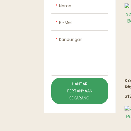
Ke
Nama
E -mel
Kandungan
Ko
HANTAR
se
PERTANYAAN
Su
$
1
Ma
SEKARANG.