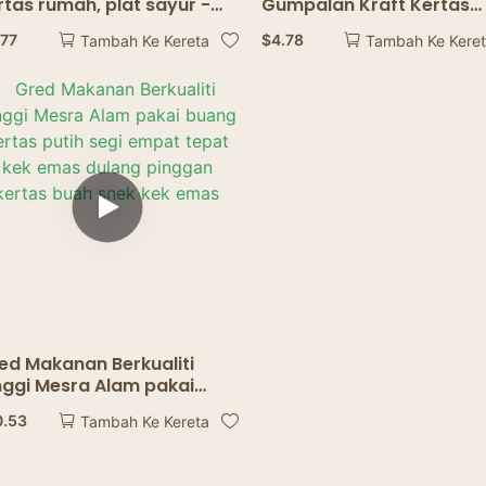
rtas rumah, plat sayur -
Gumpalan Kraft Kertas
yuran, plat kek kertas
Makanan Berkhidmat Du
.77
$
4.78
Tambah Ke Kereta
Tambah Ke Kere
jirin kayu, plat kertas
Bulk Brown Untuk Nachos
Tacos BBQ Fries
ed Makanan Berkualiti
nggi Mesra Alam pakai
ang kertas putih segi
0.53
Tambah Ke Kereta
pat tepat kek emas
lang pinggan kertas buah
ek kek emas