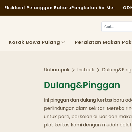
Eksklusif Pelanggan Baharu
Pangkalan Air Mei
ODM
Kotak Bawa Pulang
Peralatan Makan Pak
Uchampak
Instock
Dulang&Pin
Dulang&Pinggan
Ini
pinggan dan dulang kertas baru
ad
perlindungan alam sekitar. Mereka ri
untuk parti, berkelah di luar dan ma
plat kertas kami dengan mudah boleh