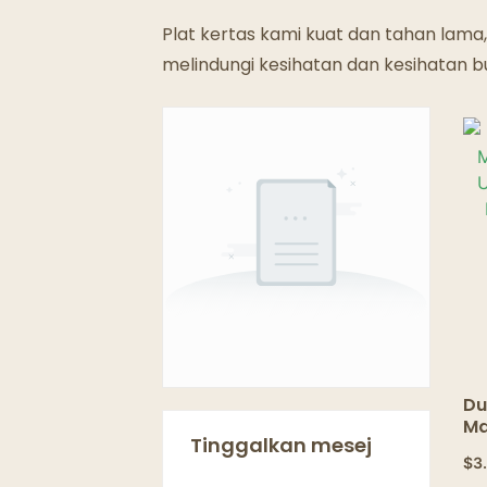
Plat kertas kami kuat dan tahan lama
melindungi kesihatan dan kesihatan b
Du
Ma
Tinggalkan mesej
Ul
$
3
Pe