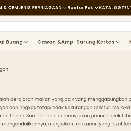
 & OEM
JENIS PERNIAGAAN
Rantai Pek
KATALOG
TEN
Makanan Segera
Bahan Mentah
Berita
Kasual
Pengangkutan
Kemamp
ai Buang
Cawan &amp; Sarung Kertas
Makan Malam Yang Mewah
Proses
Kes
Kafe Dan Kedai Kopi
Teknologi
FAQS
ggan
Bufet
Blog
Trak Makanan
alah peralatan makan yang baik yang menggabungkan pe
Kedai Roti
ngan dan ringkas tetapi tidak kekurangan tekstur. Merek
kanan harian. Sama ada anda menyajikan pencuci mulut, 
Sudu Berminyak
 mengendalikannya, menjadikan makanan yang lazat leb