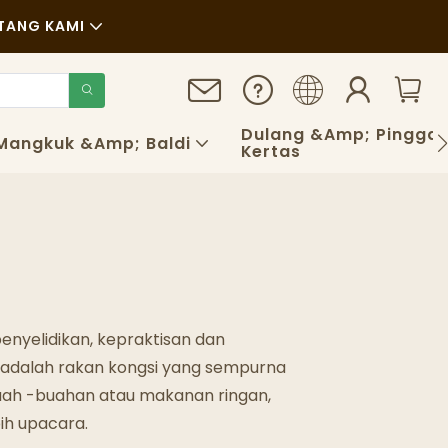
TANG KAMI
anan
Dulang &amp; Pingga
Mangkuk &amp; Baldi
Kertas
nyelidikan, kepraktisan dan
a adalah rakan kongsi yang sempurna
buah -buahan atau makanan ringan,
ih upacara.