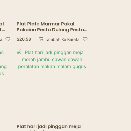
at
Plat Plate Marmar Pakal
t
Pakaian Pesta Dulang Pesta
Ulang Tahun Perkahwinan &
$
20.58
ta
Tambah Ke Kereta
at
Plate
Plat hari jadi pinggan meja