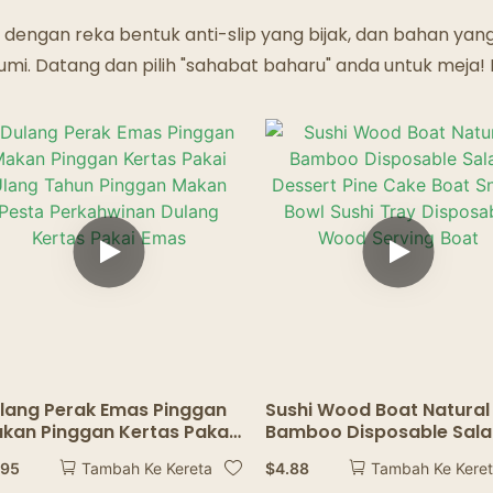
Restoran Hantu
, dengan reka bentuk anti-slip yang bijak, dan bahan ya
umi. Datang dan pilih "sahabat baharu" anda untuk meja
lang Perak Emas Pinggan
Sushi Wood Boat Natural
kan Pinggan Kertas Pakai
Bamboo Disposable Sal
ang Tahun Pinggan Makan
Dessert Pine Cake Boat
.95
$
4.88
Tambah Ke Kereta
Tambah Ke Kere
sta Perkahwinan Dulang
Snack Bowl Sushi Tray